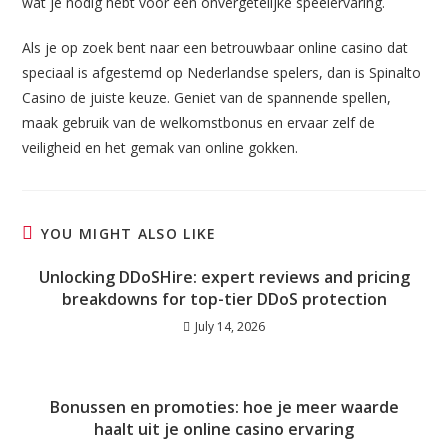
wat je nodig hebt voor een onvergetelijke speelervaring.
Als je op zoek bent naar een betrouwbaar online casino dat
speciaal is afgestemd op Nederlandse spelers, dan is Spinalto
Casino de juiste keuze. Geniet van de spannende spellen,
maak gebruik van de welkomstbonus en ervaar zelf de
veiligheid en het gemak van online gokken.
YOU MIGHT ALSO LIKE
Unlocking DDoSHire: expert reviews and pricing
breakdowns for top-tier DDoS protection
July 14, 2026
Bonussen en promoties: hoe je meer waarde
haalt uit je online casino ervaring