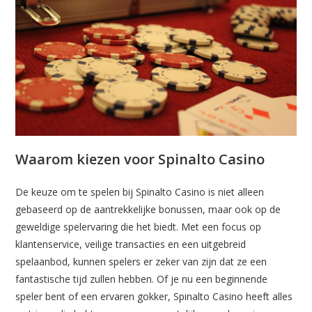
Waarom kiezen voor Spinalto Casino
De keuze om te spelen bij Spinalto Casino is niet alleen
gebaseerd op de aantrekkelijke bonussen, maar ook op de
geweldige spelervaring die het biedt. Met een focus op
klantenservice, veilige transacties en een uitgebreid
spelaanbod, kunnen spelers er zeker van zijn dat ze een
fantastische tijd zullen hebben. Of je nu een beginnende
speler bent of een ervaren gokker, Spinalto Casino heeft alles