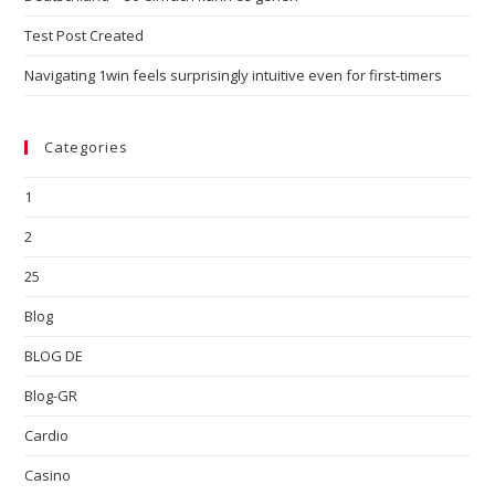
Test Post Created
Navigating 1win feels surprisingly intuitive even for first-timers
Categories
1
2
25
Blog
BLOG DE
Blog-GR
Cardio
Casino