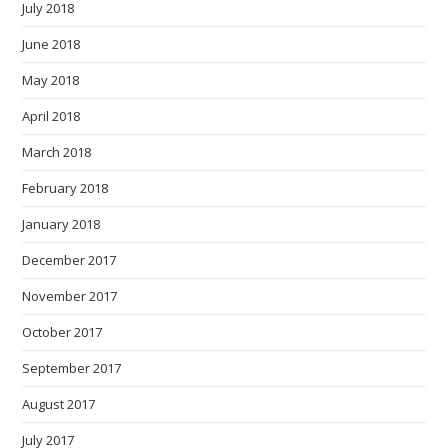
July 2018
June 2018
May 2018
April 2018
March 2018
February 2018
January 2018
December 2017
November 2017
October 2017
September 2017
August 2017
July 2017