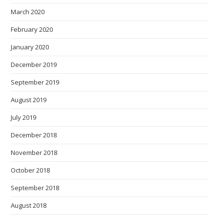
March 2020
February 2020
January 2020
December 2019
September 2019
August 2019
July 2019
December 2018
November 2018
October 2018
September 2018
August 2018