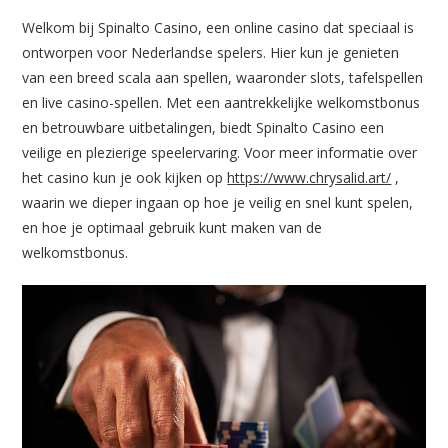
Welkom bij Spinalto Casino, een online casino dat speciaal is
ontworpen voor Nederlandse spelers. Hier kun je genieten
van een breed scala aan spellen, waaronder slots, tafelspellen
en live casino-spellen. Met een aantrekkelijke welkomstbonus
en betrouwbare uitbetalingen, biedt Spinalto Casino een
veilige en plezierige speelervaring. Voor meer informatie over
het casino kun je ook kijken op
https://www.chrysalid.art/
,
waarin we dieper ingaan op hoe je veilig en snel kunt spelen,
en hoe je optimaal gebruik kunt maken van de
welkomstbonus.