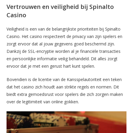
Vertrouwen en veiligheid bij Spinalto
Casino
Veiligheid is een van de belangrijkste prioriteiten bij Spinalto
Casino. Het casino respecteert de privacy van zijn spelers en
zorgt ervoor dat al jouw gegevens goed beschermd zijn.
Dankzij de SSL-encryptie worden al je financiële transacties
en persoonlijke informatie veilig behandeld. Dit alles zorgt
ervoor dat je met een gerust hart kunt spelen.
Bovendien is de licentie van de Kansspelautoriteit een teken
dat het casino zich houdt aan strikte regels en normen. Dit
biedt extra gemoedsrust voor spelers die zich zorgen maken
over de legitimiteit van online gokken.