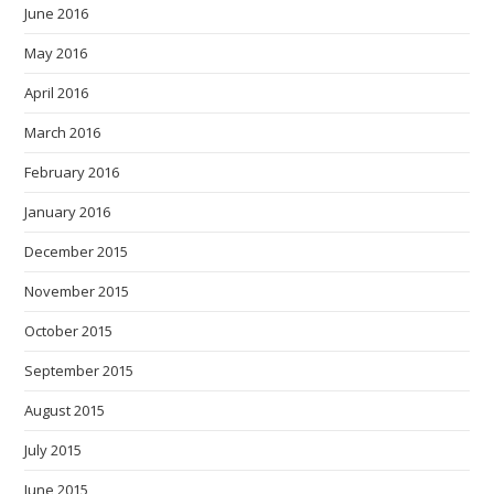
June 2016
May 2016
April 2016
March 2016
February 2016
January 2016
December 2015
November 2015
October 2015
September 2015
August 2015
July 2015
June 2015