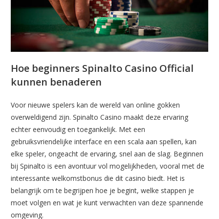
Hoe beginners Spinalto Casino Official
kunnen benaderen
Voor nieuwe spelers kan de wereld van online gokken
overweldigend zijn. Spinalto Casino maakt deze ervaring
echter eenvoudig en toegankelijk. Met een
gebruiksvriendelijke interface en een scala aan spellen, kan
elke speler, ongeacht de ervaring, snel aan de slag. Beginnen
bij Spinalto is een avontuur vol mogelijkheden, vooral met de
interessante welkomstbonus die dit casino biedt. Het is
belangrijk om te begrijpen hoe je begint, welke stappen je
moet volgen en wat je kunt verwachten van deze spannende
omgeving.