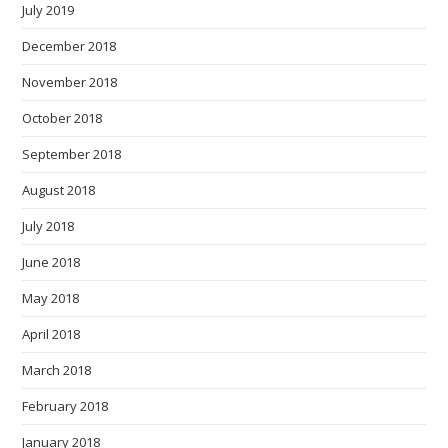
July 2019
December 2018
November 2018
October 2018
September 2018
August 2018
July 2018
June 2018
May 2018
April 2018
March 2018
February 2018
January 2018