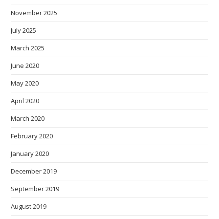
November 2025
July 2025
March 2025
June 2020
May 2020
April 2020
March 2020
February 2020
January 2020
December 2019
September 2019
August 2019