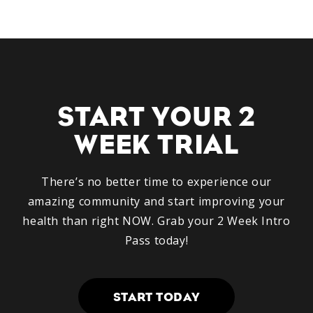
START YOUR 2
WEEK TRIAL
There’s no better time to experience our
amazing community and start improving your
health than right NOW. Grab your 2 Week Intro
Pass today!
START TODAY