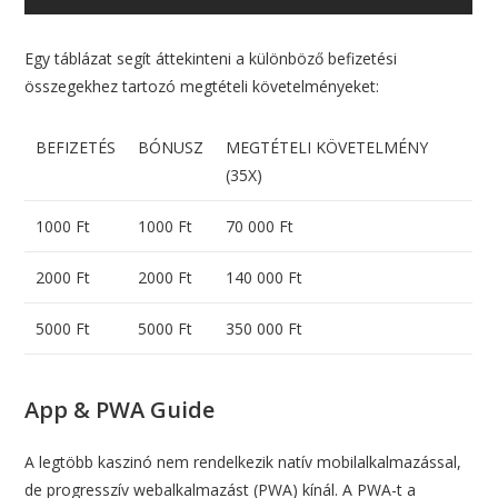
Egy táblázat segít áttekinteni a különböző befizetési
összegekhez tartozó megtételi követelményeket:
BEFIZETÉS
BÓNUSZ
MEGTÉTELI KÖVETELMÉNY
(35X)
1000 Ft
1000 Ft
70 000 Ft
2000 Ft
2000 Ft
140 000 Ft
5000 Ft
5000 Ft
350 000 Ft
App & PWA Guide
A legtöbb kaszinó nem rendelkezik natív mobilalkalmazással,
de progresszív webalkalmazást (PWA) kínál. A PWA-t a