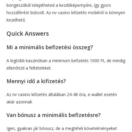
böngészőből telepítheted a kezdőképernyőre, így gyors
hozzáférést biztosít. Az nv casino kifizetés mobilról is könnyen
kezelhető.
Quick Answers
Mi a minimális befizetési összeg?
A legtöbb kaszinóban a minimum befizetés 1000 Ft, de mindig
ellenőrizd a feltételeket.
Mennyi idő a kifizetés?
Az nv casino kifizetés általában 24-48 óra, e-wallet esetén
akár azonnali.
Van bónusz a minimális befizetésre?
Igen, gyakran jár bónusz, de a megtételi követelményeket