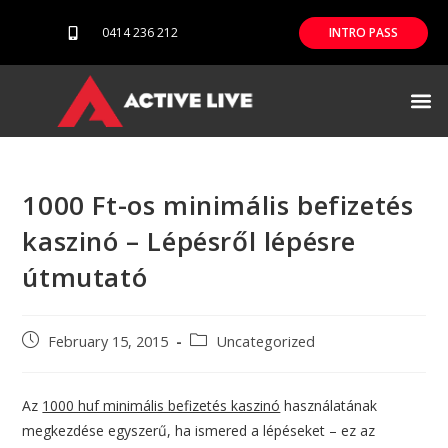
0414 236 212
INTRO PASS
Our difference
1000 Ft-os minimális befizetés
kaszinó – Lépésről lépésre
útmutató
February 15, 2015
Uncategorized
Az
1000 huf minimális befizetés kaszinó
használatának
megkezdése egyszerű, ha ismered a lépéseket – ez az