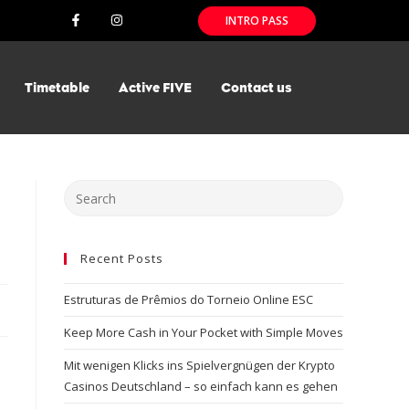
INTRO PASS
Timetable
Active FIVE
Contact us
Recent Posts
Estruturas de Prêmios do Torneio Online ESC
Keep More Cash in Your Pocket with Simple Moves
Mit wenigen Klicks ins Spielvergnügen der Krypto
Casinos Deutschland – so einfach kann es gehen