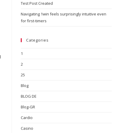
Test Post Created
Navigating 1win feels surprisingly intuitive even
for first-timers
Categories
1
l
2
25
Blog
BLOG DE
Blog-GR
Cardio
Casino