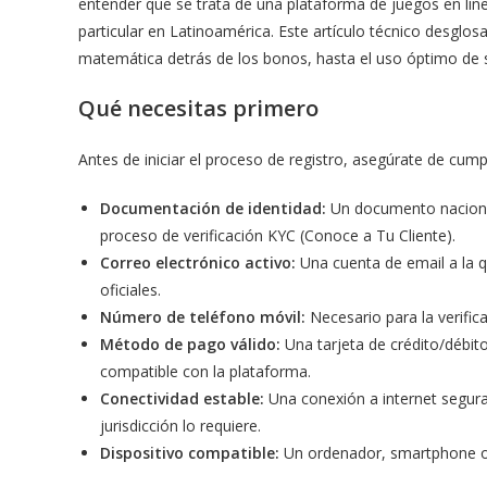
entender que se trata de una plataforma de juegos en lín
particular en Latinoamérica. Este artículo técnico desglosa
matemática detrás de los bonos, hasta el uso óptimo de s
Qué necesitas primero
Antes de iniciar el proceso de registro, asegúrate de cumpli
Documentación de identidad:
Un documento nacional 
proceso de verificación KYC (Conoce a Tu Cliente).
Correo electrónico activo:
Una cuenta de email a la q
oficiales.
Número de teléfono móvil:
Necesario para la verific
Método de pago válido:
Una tarjeta de crédito/débi
compatible con la plataforma.
Conectividad estable:
Una conexión a internet segura y
jurisdicción lo requiere.
Dispositivo compatible:
Un ordenador, smartphone o t