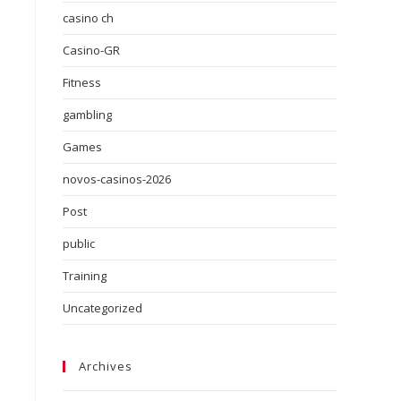
casino ch
Casino-GR
Fitness
gambling
Games
novos-casinos-2026
Post
public
Training
Uncategorized
Archives