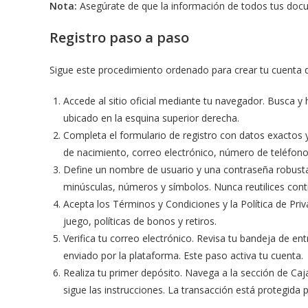
Nota:
Asegúrate de que la información de todos tus docu
Registro paso a paso
Sigue este procedimiento ordenado para crear tu cuenta 
Accede al sitio oficial mediante tu navegador. Busca y
ubicado en la esquina superior derecha.
Completa el formulario de registro con datos exactos 
de nacimiento, correo electrónico, número de teléfon
Define un nombre de usuario y una contraseña robust
minúsculas, números y símbolos. Nunca reutilices cont
Acepta los Términos y Condiciones y la Política de Priv
juego, políticas de bonos y retiros.
Verifica tu correo electrónico. Revisa tu bandeja de en
enviado por la plataforma. Este paso activa tu cuenta.
Realiza tu primer depósito. Navega a la sección de Ca
sigue las instrucciones. La transacción está protegida p