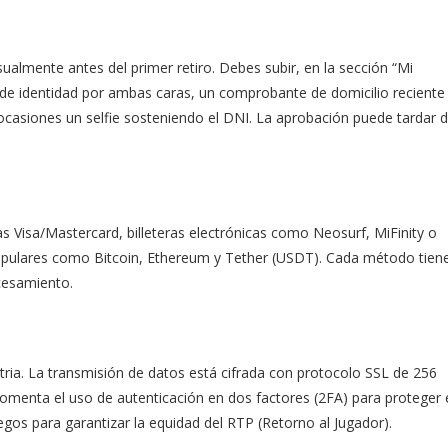
sualmente antes del primer retiro. Debes subir, en la sección “Mi
o de identidad por ambas caras, un comprobante de domicilio reciente
casiones un selfie sosteniendo el DNI. La aprobación puede tardar 
tas Visa/Mastercard, billeteras electrónicas como Neosurf, MiFinity o
opulares como Bitcoin, Ethereum y Tether (USDT). Cada método tien
ocesamiento.
tria. La transmisión de datos está cifrada con protocolo SSL de 256
 fomenta el uso de autenticación en dos factores (2FA) para proteger 
uegos para garantizar la equidad del RTP (Retorno al Jugador).