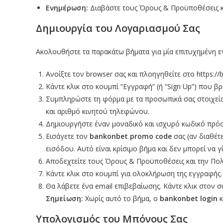
Ενημέρωση:
Διαβάστε τους Όρους & Προϋποθέσεις κα
Δημιουργία του Λογαριασμού Σας
Ακολουθήστε τα παρακάτω βήματα για μία επιτυχημένη 
Ανοίξτε τον browser σας και πλοηγηθείτε στο https://b
Κάντε κλικ στο κουμπί “Εγγραφή” (ή “Sign Up”) που β
Συμπληρώστε τη φόρμα με τα προσωπικά σας στοιχεία
και αριθμό κινητού τηλεφώνου.
Δημιουργήστε έναν μοναδικό και ισχυρό κωδικό πρόσ
Εισάγετε τον
bankonbet promo code
σας (αν διαθέτ
εισόδου. Αυτό είναι κρίσιμο βήμα και δεν μπορεί να γ
Αποδεχτείτε τους Όρους & Προϋποθέσεις και την Πολ
Κάντε κλικ στο κουμπί για ολοκλήρωση της εγγραφής.
Θα λάβετε ένα email επιβεβαίωσης. Κάντε κλικ στον 
Σημείωση:
Χωρίς αυτό το βήμα, ο
bankonbet login
κ
Υπολογισμός του Μπόνους Σας