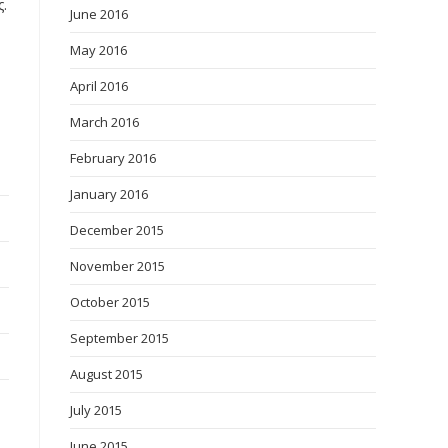
.
June 2016
May 2016
April 2016
March 2016
February 2016
January 2016
December 2015
November 2015
October 2015
September 2015
August 2015
July 2015
June 2015