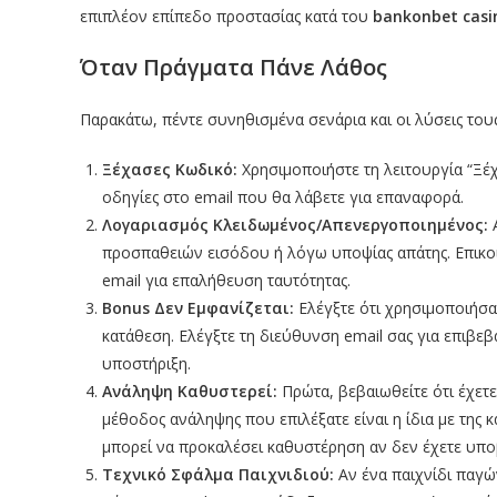
επιπλέον επίπεδο προστασίας κατά του
bankonbet casi
Όταν Πράγματα Πάνε Λάθος
Παρακάτω, πέντε συνηθισμένα σενάρια και οι λύσεις τους
Ξέχασες Κωδικό:
Χρησιμοποιήστε τη λειτουργία “Ξέ
οδηγίες στο email που θα λάβετε για επαναφορά.
Λογαριασμός Κλειδωμένος/Απενεργοποιημένος:
Α
προσπαθειών εισόδου ή λόγω υποψίας απάτης. Επικο
email για επαλήθευση ταυτότητας.
Bonus Δεν Εμφανίζεται:
Ελέγξτε ότι χρησιμοποιήσ
κατάθεση. Ελέγξτε τη διεύθυνση email σας για επιβεβ
υποστήριξη.
Ανάληψη Καθυστερεί:
Πρώτα, βεβαιωθείτε ότι έχετε
μέθοδος ανάληψης που επιλέξατε είναι η ίδια με της 
μπορεί να προκαλέσει καθυστέρηση αν δεν έχετε υπο
Τεχνικό Σφάλμα Παιχνιδιού:
Αν ένα παιχνίδι παγώ