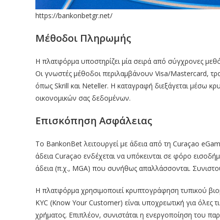
https://bankonbetgr.net/
Μέθοδοι Πληρωμής
Η πλατφόρμα υποστηρίζει μία σειρά από σύγχρονες με
Οι γνωστές μέθοδοι περιλαμβάνουν Visa/Mastercard, τραπ
όπως Skrill και Neteller. Η καταγραφή διεξάγεται μέσω
οικονομικών σας δεδομένων.
Επισκόπηση Ασφάλειας
Το BankonBet λειτουργεί με άδεια από τη Curaçao eGam
άδεια Curaçao ενδέχεται να υπόκεινται σε φόρο εισοδήμ
άδεια (π.χ., MGA) που συνήθως απαλλάσσονται. Συνιστο
Η πλατφόρμα χρησιμοποιεί κρυπτογράφηση τυπικού βιομ
KYC (Know Your Customer) είναι υποχρεωτική για όλες τι
χρήματος. Επιπλέον, συνιστάται η ενεργοποίηση του παρ