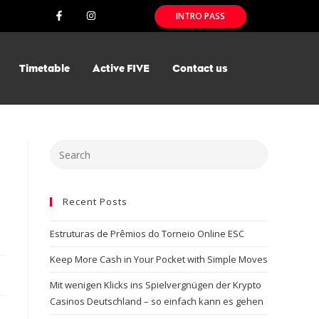
INTRO PASS
Timetable
Active FIVE
Contact us
Recent Posts
Estruturas de Prêmios do Torneio Online ESC
Keep More Cash in Your Pocket with Simple Moves
Mit wenigen Klicks ins Spielvergnügen der Krypto
Casinos Deutschland – so einfach kann es gehen