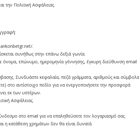
ι την Πολιτική Ασφάλειας.
εγγραφή:
ankonbetgr.net/.
ρίσκεται συνήθως στην επάνω δεξιά γωνία.
: όνομα, επώνυμο, ημερομηνία γέννησης, έγκυρη διεύθυνση email
βασης. Συνδυάστε κεφαλαία, πεζά γράμματα, αριθμούς και σύμβολα
ετε) στο αντίστοιχο πεδίο για να ενεργοποιήσετε την προσφορά
ίνει εκ των υστέρων.
ιτική Ασφάλειας.
σύνδεσμο στο email για να επαληθεύσετε τον λογαριασμό σας.
αι η κατάθεση χρημάτων δεν θα είναι δυνατά.