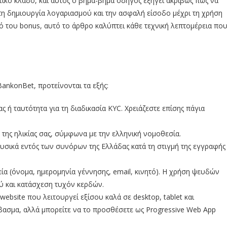
τικό κλάδο, και αυτός ο βήμα-βήμα οδηγός εξηγεί ακριβώς πώς να
τη δημιουργία λογαριασμού και την ασφαλή είσοδο μέχρι τη χρήση
ό του bonus, αυτό το άρθρο καλύπτει κάθε τεχνική λεπτομέρεια πο
BankonBet, προτείνονται τα εξής:
ς ή ταυτότητα για τη διαδικασία KYC. Χρειάζεστε επίσης πάγια
της ηλικίας σας, σύμφωνα με την ελληνική νομοθεσία.
φυσικά εντός των συνόρων της Ελλάδας κατά τη στιγμή της εγγραφής
α (όνομα, ημερομηνία γέννησης, email, κινητό). Η χρήση ψευδών
ύ και κατάσχεση τυχόν κερδών.
ebsite που λειτουργεί εξίσου καλά σε desktop, tablet και
βασμα, αλλά μπορείτε να το προσθέσετε ως Progressive Web App