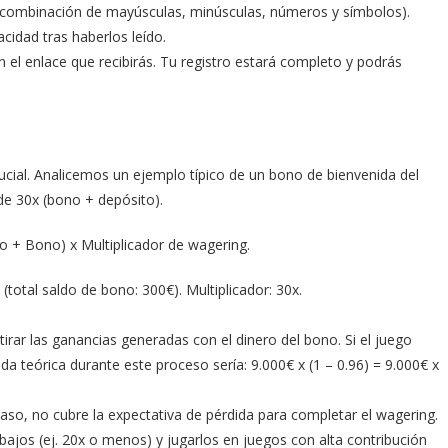
(combinación de mayúsculas, minúsculas, números y símbolos).
acidad tras haberlos leído.
en el enlace que recibirás. Tu registro estará completo y podrás
rucial. Analicemos un ejemplo típico de un bono de bienvenida del
de 30x (bono + depósito).
 + Bono) x Multiplicador de wagering.
otal saldo de bono: 300€). Multiplicador: 30x.
irar las ganancias generadas con el dinero del bono. Si el juego
da teórica durante este proceso sería: 9.000€ x (1 – 0.96) = 9.000€ x
caso, no cubre la expectativa de pérdida para completar el wagering.
 bajos (ej. 20x o menos) y jugarlos en juegos con alta contribución