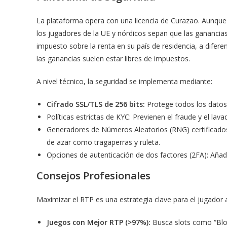
La plataforma opera con una licencia de Curazao. Aunque
los jugadores de la UE y nórdicos sepan que las ganancias
impuesto sobre la renta en su país de residencia, a difer
las ganancias suelen estar libres de impuestos.
A nivel técnico, la seguridad se implementa mediante:
Cifrado SSL/TLS de 256 bits:
Protege todos los datos 
Políticas estrictas de KYC: Previenen el fraude y el lava
Generadores de Números Aleatorios (RNG) certificados:
de azar como tragaperras y ruleta.
Opciones de autenticación de dos factores (2FA): Añad
Consejos Profesionales
Maximizar el RTP es una estrategia clave para el jugador a
Juegos con Mejor RTP (>97%):
Busca slots como “Bloo