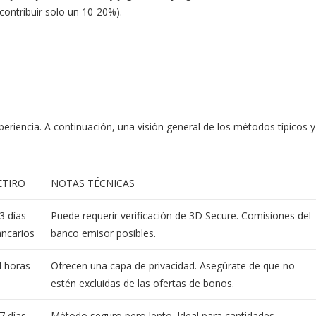
contribuir solo un 10-20%).
periencia. A continuación, una visión general de los métodos típicos y
ETIRO
NOTAS TÉCNICAS
3 días
Puede requerir verificación de 3D Secure. Comisiones del
ncarios
banco emisor posibles.
4 horas
Ofrecen una capa de privacidad. Asegúrate de que no
estén excluidas de las ofertas de bonos.
7 días
Método seguro pero lento. Ideal para cantidades