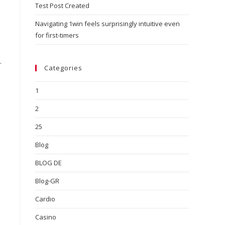
Test Post Created
Navigating 1win feels surprisingly intuitive even
for first-timers
.
Categories
1
2
25
Blog
BLOG DE
Blog-GR
Cardio
Casino