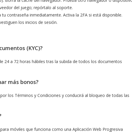
5). Borra la caché del navegador. Prueba otro navegador o dispositivo
veedor del juego; repórtalo al soporte.
tu contraseña inmediatamente. Activa la 2FA si está disponible.
estiguen los inicios de sesión.
ocumentos (KYC)?
de 24 a 72 horas hábiles tras la subida de todos los documentos
har más bonos?
 por los Términos y Condiciones y conducirá al bloqueo de todas las
?
 para móviles que funciona como una Aplicación Web Progresiva