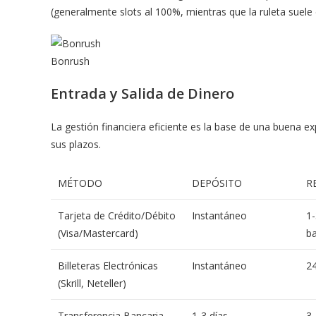
(generalmente slots al 100%, mientras que la ruleta suele 
Bonrush
Entrada y Salida de Dinero
La gestión financiera eficiente es la base de una buena ex
sus plazos.
MÉTODO
DEPÓSITO
R
Tarjeta de Crédito/Débito
Instantáneo
1-
(Visa/Mastercard)
ba
Billeteras Electrónicas
Instantáneo
2
(Skrill, Neteller)
Transferencia Bancaria
1-3 días
3-