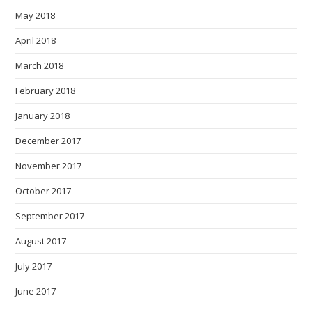
May 2018
April 2018
March 2018
February 2018
January 2018
December 2017
November 2017
October 2017
September 2017
August 2017
July 2017
June 2017