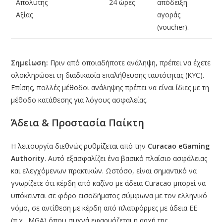
Απόλυτης
24 ώρες
απόδειξη
Αξίας
αγοράς
(voucher).
Σημείωση:
Πριν από οποιαδήποτε ανάληψη, πρέπει να έχετε
ολοκληρώσει τη διαδικασία επαλήθευσης ταυτότητας (KYC).
Επίσης, πολλές μέθοδοι ανάληψης πρέπει να είναι ίδιες με τη
μέθοδο κατάθεσης για λόγους ασφαλείας.
Άδεια & Προστασία Παίκτη
Η λειτουργία διεθνώς ρυθμίζεται από την
Curacao eGaming
Authority
. Αυτό εξασφαλίζει ένα βασικό πλαίσιο ασφάλειας
και ελεγχόμενων πρακτικών. Ωστόσο, είναι σημαντικό να
γνωρίζετε ότι κέρδη από καζίνο με άδεια Curacao μπορεί να
υπόκεινται σε φόρο εισοδήματος σύμφωνα με τον ελληνικό
νόμο, σε αντίθεση με κέρδη από πλατφόρμες με άδεια ΕΕ
(π.χ., MGA) όπου συχνά εφαρμόζεται η αρχή της