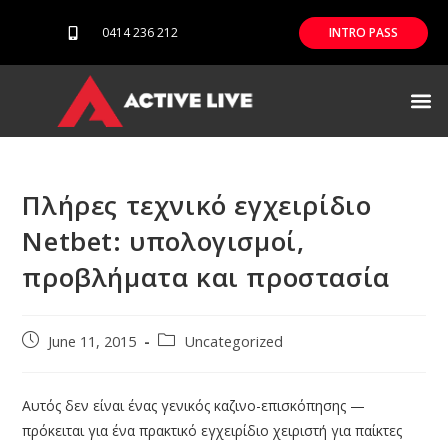
0414 236 212
INTRO PASS
Our difference
Πλήρες τεχνικό εγχειρίδιο
Netbet: υπολογισμοί,
προβλήματα και προστασία
June 11, 2015
Uncategorized
Αυτός δεν είναι ένας γενικός καζινο-επισκόπησης —
πρόκειται για ένα πρακτικό εγχειρίδιο χειριστή για παίκτες