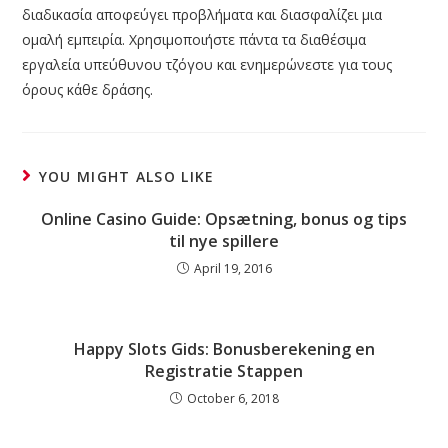
διαδικασία αποφεύγει προβλήματα και διασφαλίζει μια
ομαλή εμπειρία. Χρησιμοποιήστε πάντα τα διαθέσιμα
εργαλεία υπεύθυνου τζόγου και ενημερώνεστε για τους
όρους κάθε δράσης.
YOU MIGHT ALSO LIKE
Online Casino Guide: Opsætning, bonus og tips
til nye spillere
April 19, 2016
Happy Slots Gids: Bonusberekening en
Registratie Stappen
October 6, 2018