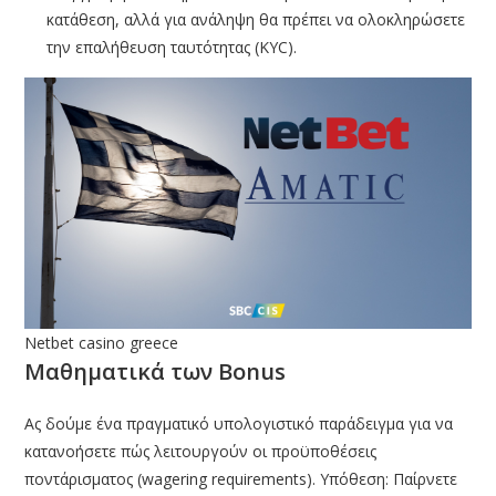
κατάθεση, αλλά για ανάληψη θα πρέπει να ολοκληρώσετε
την επαλήθευση ταυτότητας (KYC).
Netbet casino greece
Μαθηματικά των Bonus
Ας δούμε ένα πραγματικό υπολογιστικό παράδειγμα για να
κατανοήσετε πώς λειτουργούν οι προϋποθέσεις
ποντάρισματος (wagering requirements). Υπόθεση: Παίρνετε