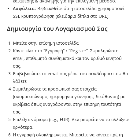
κατάθεσης & ανάληψης για την επιλεγμένη μέθοδο.
Ασφάλεια:
Βεβαιωθείτε ότι η ιστοσελίδα χρησιμοποιεί
SSL κρυπτογράφηση (κλειδαριά δίπλα στο URL).
Δημιουργία του Λογαριασμού Σας
Μπείτε στην επίσημη ιστοσελίδα.
Κάντε κλικ στο “Εγγραφή” / “Register”. Συμπληρώστε
email, επιθυμητό συνθηματικό και τον αριθμό κινητού
σας.
Επιβεβαιώστε το email σας μέσω του συνδέσμου που θα
λάβετε.
Συμπληρώστε τα προσωπικά σας στοιχεία
(ονοματεπώνυμο, ημερομηνία γέννησης, διεύθυνση) με
ακρίβεια όπως αναγράφονται στην επίσημη ταυτότητά
σας.
Επιλέξτε νόμισμα (π.χ., EUR). Δεν μπορείτε να το αλλάξετε
αργότερα.
Η εγγραφή ολοκληρώνεται. Μπορείτε να κάνετε πρώτη