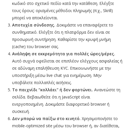
κωδικό στο σχετικό πεδίο κατά την κατάθεση. Ελέγξτε
τους όρους: ορισμένες μέθοδοι πληρωμής (π.χ., Skrill)
μπορεί να αποκλείονται.
Αποτυχία σύνδεσης.
Δοκιμάστε να επαναφέρετε το
συνθηματικό. Ελέγξτε ότι η πλατφόρμα δεν είναι σε
προσωρινή συντήρηση. Καθαρίστε την κρυφή μνήμη
(cache) του browser σας.
Ανάληψη σε εκκρεμότητα για πολλές ώρες/μέρες.
Αυτό συχνά οφείλεται σε επιπλέον ελέγχους ασφαλείας ή
σε αδύναμη επαλήθευση KYC. Επικοινωνήστε με την
υποστήριξη μέσω live chat για ενημέρωση. Μην
υποβάλετε πολλαπλές αιτήσεις.
Το παιχνίδι “κολλάει” ή δεν φορτώνει.
Ανανεώστε τη
σελίδα. Βεβαιωθείτε ότι η JavaScript είναι
ενεργοποιημένη. Δοκιμάστε διαφορετικό browser ή
συσκευή.
Δεν μπορώ να παίξω στο κινητό.
Χρησιμοποιήστε το
mobile-optimized site μέσω του browser ή, αν διατίθεται,