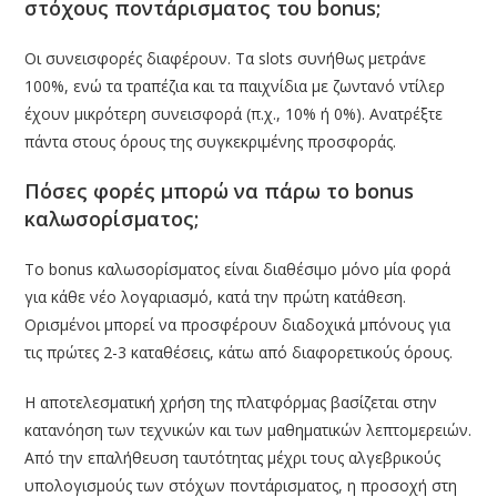
στόχους ποντάρισματος του bonus;
Οι συνεισφορές διαφέρουν. Τα slots συνήθως μετράνε
100%, ενώ τα τραπέζια και τα παιχνίδια με ζωντανό ντίλερ
έχουν μικρότερη συνεισφορά (π.χ., 10% ή 0%). Ανατρέξτε
πάντα στους όρους της συγκεκριμένης προσφοράς.
Πόσες φορές μπορώ να πάρω το bonus
καλωσορίσματος;
Το bonus καλωσορίσματος είναι διαθέσιμο μόνο μία φορά
για κάθε νέο λογαριασμό, κατά την πρώτη κατάθεση.
Ορισμένοι μπορεί να προσφέρουν διαδοχικά μπόνους για
τις πρώτες 2-3 καταθέσεις, κάτω από διαφορετικούς όρους.
Η αποτελεσματική χρήση της πλατφόρμας βασίζεται στην
κατανόηση των τεχνικών και των μαθηματικών λεπτομερειών.
Από την επαλήθευση ταυτότητας μέχρι τους αλγεβρικούς
υπολογισμούς των στόχων ποντάρισματος, η προσοχή στη