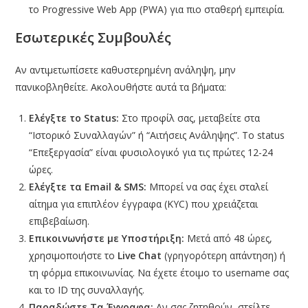
το Progressive Web App (PWA) για πιο σταθερή εμπειρία.
Εσωτερικές Συμβουλές
Αν αντιμετωπίσετε καθυστερημένη ανάληψη, μην
πανικοβληθείτε. Ακολουθήστε αυτά τα βήματα:
Ελέγξτε το Status:
Στο προφίλ σας, μεταβείτε στα
“Ιστορικό Συναλλαγών” ή “Αιτήσεις Ανάληψης”. Το status
“Επεξεργασία” είναι φυσιολογικό για τις πρώτες 12-24
ώρες.
Ελέγξτε τα Email & SMS:
Μπορεί να σας έχει σταλεί
αίτημα για επιπλέον έγγραφα (KYC) που χρειάζεται
επιβεβαίωση.
Επικοινωνήστε με Υποστήριξη:
Μετά από 48 ώρες,
χρησιμοποιήστε το
Live Chat
(γρηγορότερη απάντηση) ή
τη φόρμα επικοινωνίας. Να έχετε έτοιμο το username σας
και το ID της συναλλαγής.
Παραδώστε Τα Έγγραφα:
Αν σας ζητηθούν, στείλτε