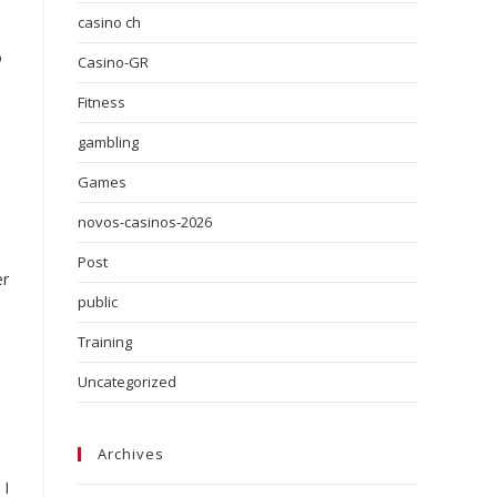
casino ch
o
Casino-GR
Fitness
gambling
Games
novos-casinos-2026
Post
er
public
Training
Uncategorized
Archives
 I