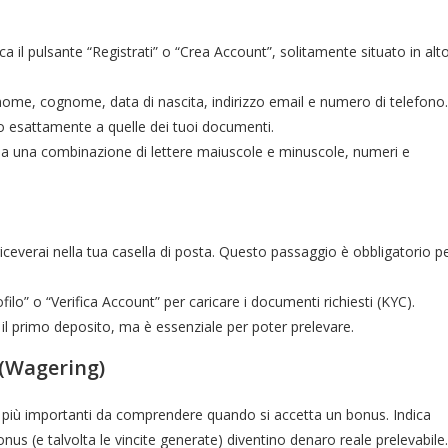
a il pulsante “Registrati” o “Crea Account”, solitamente situato in alt
: nome, cognome, data di nascita, indirizzo email e numero di telefono.
 esattamente a quelle dei tuoi documenti.
ia una combinazione di lettere maiuscole e minuscole, numeri e
 riceverai nella tua casella di posta. Questo passaggio è obbligatorio p
ilo” o “Verifica Account” per caricare i documenti richiesti (KYC).
 primo deposito, ma è essenziale per poter prelevare.
 (Wagering)
oni più importanti da comprendere quando si accetta un bonus. Indica
us (e talvolta le vincite generate) diventino denaro reale prelevabile.