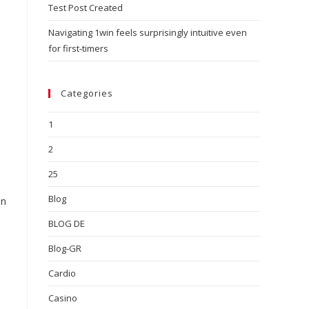
Test Post Created
Navigating 1win feels surprisingly intuitive even
for first-timers
Categories
1
2
25
Blog
un
BLOG DE
Blog-GR
Cardio
Casino