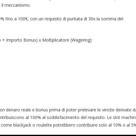
à il meccanismo.
% fino a 100€, con un requisito di puntata di 30x la somma del
o + Importo Bonus) x Moltiplicatore (Wagering)
on denaro reale e bonus prima di poter prelevare le vincite derivate d
 contribuiscono al 100% al soddisfacimento del requisito. Le slot machi
o come blackjack o roulette potrebbero contribuire solo al 10% o al 5