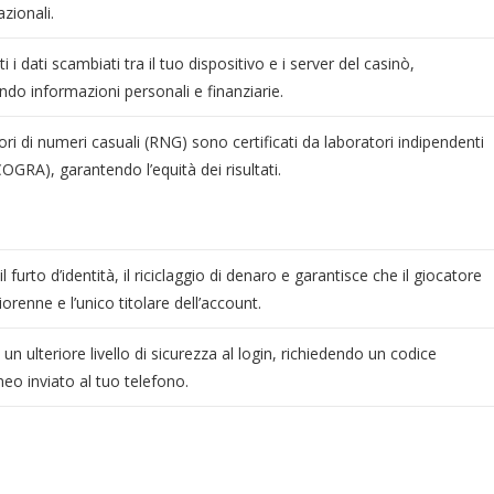
zionali.
ti i dati scambiati tra il tuo dispositivo e i server del casinò,
do informazioni personali e finanziarie.
ori di numeri casuali (RNG) sono certificati da laboratori indipendenti
GRA), garantendo l’equità dei risultati.
l furto d’identità, il riciclaggio di denaro e garantisce che il giocatore
orenne e l’unico titolare dell’account.
un ulteriore livello di sicurezza al login, richiedendo un codice
o inviato al tuo telefono.