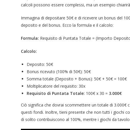
calcoli possono essere complessi, ma un esempio chiarir
Immagina di depositare 50€ e di ricevere un bonus del 100
deposito e del bonus. Ecco la formula e il calcolo:
Formula:
Requisito di Puntata Totale = (Importo Deposit
Calcolo:
Deposito: 50€
Bonus ricevuto (100% di 50€): 50€
Somma totale (Deposito + Bonus): 50€ + 50€ = 100€
Moltiplicatore del requisito: 30x
Requisito di Puntata Totale:
100€ x 30 =
3.000€
Ciò significa che dovrai scommettere un totale di 3.000€ c
questi fondi. Inoltre, tieni presente che non tutti i giochi
di solito contribuiscono al 100%, mentre i giochi da tavol