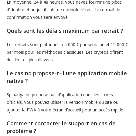
En moyenne, 24 à 48 heures. Vous devez fournir une pièce
d’identité et un justificatif de domicile récent. Un e-mail de
confirmation vous sera envoyé.
Quels sont les délais maximum par retrait ?
Les retraits sont plafonnés à 5 000 € par semaine et 15 000 €
par mois pour les méthodes classiques. Les cryptos offrent
des limites plus élevées.
Le casino propose-t-il une application mobile
native ?
Spinanga ne propose pas d’application dans les stores
officiels. Vous pouvez utiliser la version mobile du site ou
ajouter la PWA à votre écran d’accueil pour un accès rapide.
Comment contacter le support en cas de
problème ?