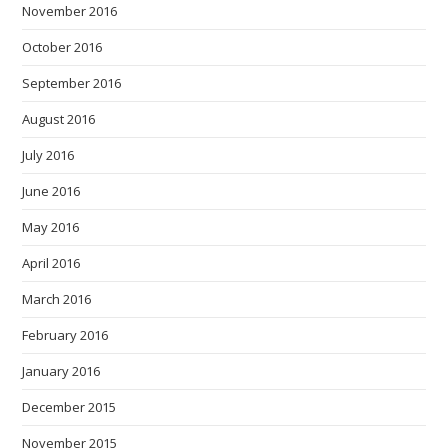
November 2016
October 2016
September 2016
August 2016
July 2016
June 2016
May 2016
April 2016
March 2016
February 2016
January 2016
December 2015
November 2015