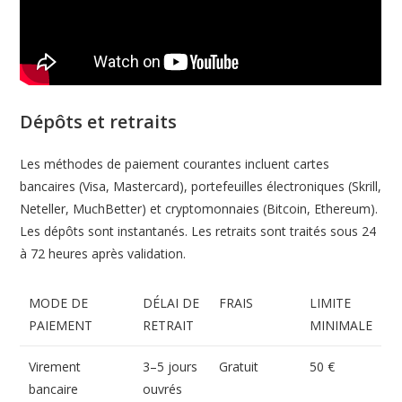
Dépôts et retraits
Les méthodes de paiement courantes incluent cartes
bancaires (Visa, Mastercard), portefeuilles électroniques (Skrill,
Neteller, MuchBetter) et cryptomonnaies (Bitcoin, Ethereum).
Les dépôts sont instantanés. Les retraits sont traités sous 24
à 72 heures après validation.
MODE DE
DÉLAI DE
FRAIS
LIMITE
PAIEMENT
RETRAIT
MINIMALE
Virement
3–5 jours
Gratuit
50 €
bancaire
ouvrés