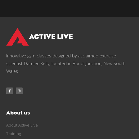
Innovative gym classes designed by acclaimed exercise
scientist Damien Kelly, located in Bondi Junction, New South
Wales
About us
About Active Live
Training