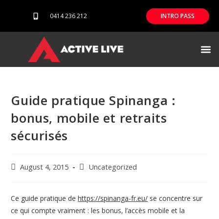
0414 236 212
INTRO PASS
Our difference
Guide pratique Spinanga :
bonus, mobile et retraits
sécurisés
August 4, 2015
Uncategorized
Ce guide pratique de
https://spinanga-fr.eu/
se concentre sur
ce qui compte vraiment : les bonus, l’accès mobile et la