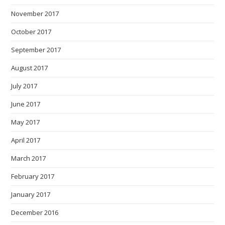
November 2017
October 2017
September 2017
August 2017
July 2017
June 2017
May 2017
April 2017
March 2017
February 2017
January 2017
December 2016