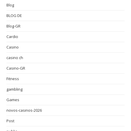
Blog
BLOG DE
Blog-GR
Cardio
Casino
casino ch
Casino-GR
Fitness
gambling
Games
novos-casinos-2026
Post