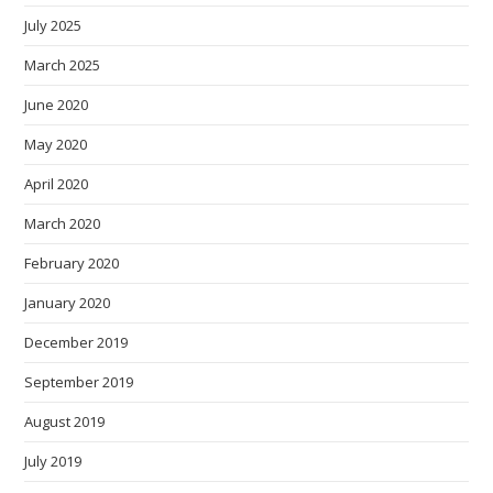
July 2025
March 2025
June 2020
May 2020
April 2020
March 2020
February 2020
January 2020
December 2019
September 2019
August 2019
July 2019