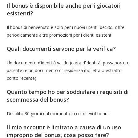
Il bonus è disponibile anche per i giocatori
esistenti?
Il bonus di benvenuto è solo per i nuovi utenti. bet365 offre
periodicamente altre promozioni per i clienti esistenti.
Quali documenti servono per la verifica?
Un documento d’identità valido (carta d’identità, passaporto o
patente) e un documento di residenza (bolletta o estratto
conto recente).
Quanto tempo ho per soddisfare i requisiti di
scommessa del bonus?
Di solito 30 giorni dal momento in cui ricevi il bonus.
Il mio account è limitato a causa di un uso
improprio del bonus, cosa posso fare?