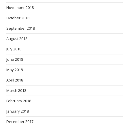
November 2018
October 2018
September 2018
August 2018
July 2018
June 2018
May 2018
April 2018
March 2018
February 2018
January 2018
December 2017