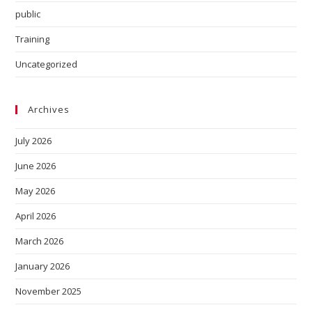
public
Training
Uncategorized
Archives
July 2026
June 2026
May 2026
April 2026
March 2026
January 2026
November 2025