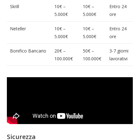
Skrill
10€ –
10€ –
Entro 24
5.000€
5.000€
ore
Neteller
10€ –
10€ –
Entro 24
5.000€
5.000€
ore
Bonifico Bancario
20€ –
50€ –
3-7 giorni
100.000€
100.000€
lavorativi
Sicurezza