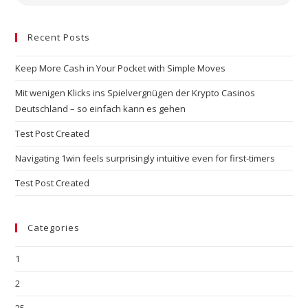
Recent Posts
Keep More Cash in Your Pocket with Simple Moves
Mit wenigen Klicks ins Spielvergnügen der Krypto Casinos
Deutschland – so einfach kann es gehen
Test Post Created
Navigating 1win feels surprisingly intuitive even for first-timers
Test Post Created
Categories
1
2