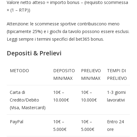
Valore netto atteso = importo bonus – (requisito scommessa
× (1 – RTP))
Attenzione: le scommesse sportive contribuiscono meno
(tipicamente 25%) e i giochi da tavolo possono essere esclusi.
Leggi sempre i termini specifici del bet365 bonus.
Depositi & Prelievi
METODO
DEPOSITO
PRELIEVO
TEMPI DI
MIN/MAX
MIN/MAX
PRELIEVO
Carta di
10€ –
10€ –
1-3 giorni
Credito/Debito
10.000€
10.000€
lavorativi
(Visa, Mastercard)
PayPal
10€ –
10€ –
Entro 24
5.000€
5.000€
ore