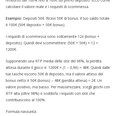
rimborso del 100% fino a 100€ sul primo deposito. Ecco come
calcolare il valore reale e i requisiti di scommessa.
Esempio:
Depositi 50€. Ricevi 50€ di bonus. Il tuo saldo totale
è 100€ (50€ deposito + 50€ bonus).
I requisiti di scommessa sono solitamente 12x (bonus +
deposito). Quindi devi scommettere: (50€ + 50€) × 12 =
1200€.
Supponendo una RTP media delle slot del 96%, la perdita
attesa durante il gioco è: 1200€ × (1 – 0,96) = 48€. Quindi dalle
tue tasche escono 50€ di deposito, ma il valore atteso del
bonus netto è 50€ (bonus) – 48€ (perdita attesa) = 2€. Un
valore positivo, ma basso. Per massimizzare, scegli giochi con
RTP alta (oltre 98%) e soddisfa i requisiti con slot che
contribuiscono al 100%.
Formula riassunta: