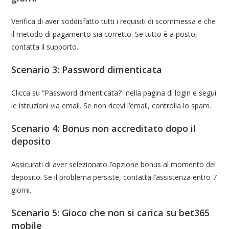
Verifica di aver soddisfatto tutti i requisiti di scommessa e che
il metodo di pagamento sia corretto. Se tutto è a posto,
contatta il supporto.
Scenario 3: Password dimenticata
Clicca su “Password dimenticata?” nella pagina di login e segui
le istruzioni via email. Se non ricevi l’email, controlla lo spam.
Scenario 4: Bonus non accreditato dopo il
deposito
Assicurati di aver selezionato l’opzione bonus al momento del
deposito. Se il problema persiste, contatta l’assistenza entro 7
giorni.
Scenario 5: Gioco che non si carica su bet365
mobile