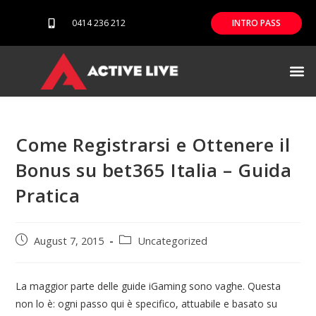
0414 236 212
INTRO PASS
Our difference
Come Registrarsi e Ottenere il
Bonus su bet365 Italia – Guida
Pratica
August 7, 2015
Uncategorized
La maggior parte delle guide iGaming sono vaghe. Questa
non lo è: ogni passo qui è specifico, attuabile e basato su