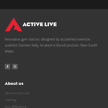
Innovative gym classes designed by acclaimed exercise
scientist Damien Kelly, located in Bondi Junction, New South
Wales
About us
About Active Live
Training
Our difference