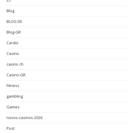
25
Blog
BLOG DE
Blog-GR
Cardio
Casino
casino ch
Casino-GR
Fitness
gambling
Games
novos-casinos-2026
Post