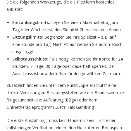
Sie die folgenden Werkzeuge, die die Plattform kostenlos
anbietet:
Einzahlungslimits:
Legen Sie einen Maximalbetrag pro
Tag oder Woche fest, den Sie nicht überschreiten können.
Sitzungslimits:
Begrenzen Sie Ihre Spielzeit – z. B. auf
eine Stunde pro Tag. Nach Ablauf werden Sie automatisch
ausgeloggt.
Selbstausschluss:
Falls nötig, können Sie Ihr Konto für 24
Stunden, 7 Tage, 30 Tage oder dauerhaft sperren. Der
Ausschluss ist unwiderruflich für den gewählten Zeitraum.
Zusätzlich finden Sie unter dem Punkt „Spielerschutz“ eine
direkte Verlinkung zu Beratungsstellen wie der Bundeszentrale
für gesundheitliche Aufklärung (BZgA) oder dem
Onlinetherapieprogramm „Let’s Talk Gambling“.
Die erste Auszahlung muss kein Hindernis sein – mit einer
vollständigen Verifikation, einem durchkalkulierten Bonusplan