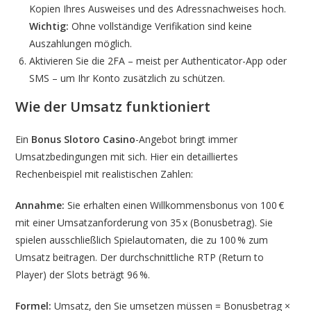
Kopien Ihres Ausweises und des Adressnachweises hoch.
Wichtig:
Ohne vollständige Verifikation sind keine
Auszahlungen möglich.
Aktivieren Sie die 2FA – meist per Authenticator-App oder
SMS – um Ihr Konto zusätzlich zu schützen.
Wie der Umsatz funktioniert
Ein
Bonus Slotoro Casino
-Angebot bringt immer
Umsatzbedingungen mit sich. Hier ein detailliertes
Rechenbeispiel mit realistischen Zahlen:
Annahme:
Sie erhalten einen Willkommensbonus von 100 €
mit einer Umsatzanforderung von 35 x (Bonusbetrag). Sie
spielen ausschließlich Spielautomaten, die zu 100 % zum
Umsatz beitragen. Der durchschnittliche RTP (Return to
Player) der Slots beträgt 96 %.
Formel:
Umsatz, den Sie umsetzen müssen = Bonusbetrag ×