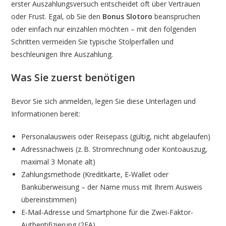
erster Auszahlungsversuch entscheidet oft über Vertrauen
oder Frust. Egal, ob Sie den
Bonus Slotoro
beanspruchen
oder einfach nur einzahlen möchten – mit den folgenden
Schritten vermeiden Sie typische Stolperfallen und
beschleunigen Ihre Auszahlung.
Was Sie zuerst benötigen
Bevor Sie sich anmelden, legen Sie diese Unterlagen und
Informationen bereit:
Personalausweis oder Reisepass (gültig, nicht abgelaufen)
Adressnachweis (z. B. Stromrechnung oder Kontoauszug,
maximal 3 Monate alt)
Zahlungsmethode (Kreditkarte, E‑Wallet oder
Banküberweisung – der Name muss mit Ihrem Ausweis
übereinstimmen)
E‑Mail-Adresse und Smartphone für die Zwei-Faktor-
Authentifizierung (2FA)