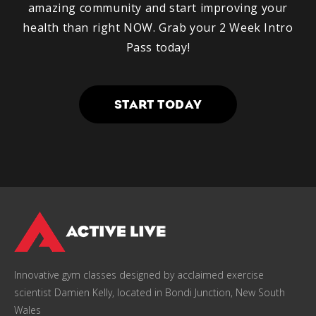
amazing community and start improving your
health than right NOW. Grab your 2 Week Intro
Pass today!
START TODAY
Innovative gym classes designed by acclaimed exercise
scientist Damien Kelly, located in Bondi Junction, New South
Wales