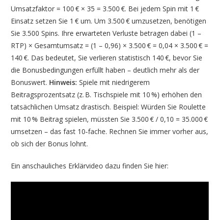
Umsatzfaktor = 100 € × 35 = 3.500 €. Bei jedem Spin mit 1 €
Einsatz setzen Sie 1 € um. Um 3.500 € umzusetzen, benötigen
Sie 3.500 Spins. Ihre erwarteten Verluste betragen dabei (1 –
RTP) × Gesamtumsatz = (1 – 0,96) × 3.500 € = 0,04 × 3.500 € =
140 €. Das bedeutet, Sie verlieren statistisch 140 €, bevor Sie
die Bonusbedingungen erfüllt haben – deutlich mehr als der
Bonuswert.
Hinweis:
Spiele mit niedrigerem
Beitragsprozentsatz (z. B. Tischspiele mit 10 %) erhöhen den
tatsächlichen Umsatz drastisch. Beispiel: Würden Sie Roulette
mit 10 % Beitrag spielen, müssten Sie 3.500 € / 0,10 = 35.000 €
umsetzen – das fast 10‑fache. Rechnen Sie immer vorher aus,
ob sich der Bonus lohnt.
Ein anschauliches Erklärvideo dazu finden Sie hier: