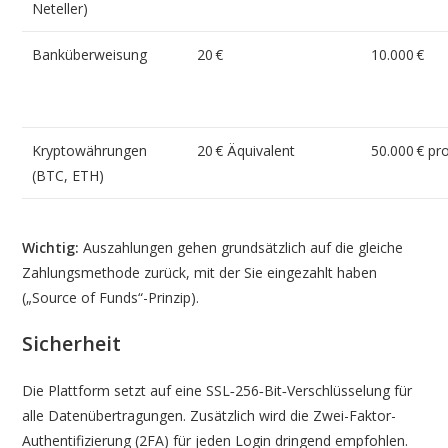
Neteller)
Banküberweisung
20 €
10.000 €
Kryptowährungen
20 € Äquivalent
50.000 € p
(BTC, ETH)
Wichtig:
Auszahlungen gehen grundsätzlich auf die gleiche
Zahlungsmethode zurück, mit der Sie eingezahlt haben
(„Source of Funds“-Prinzip).
Sicherheit
Die Plattform setzt auf eine SSL‑256‑Bit‑Verschlüsselung für
alle Datenübertragungen. Zusätzlich wird die Zwei-Faktor-
Authentifizierung (2FA) für jeden Login dringend empfohlen.