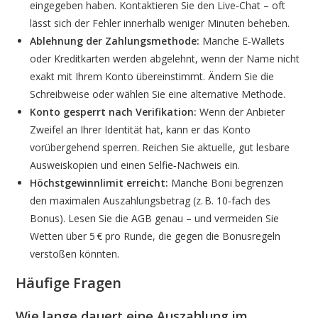
eingegeben haben. Kontaktieren Sie den Live‑Chat – oft
lässt sich der Fehler innerhalb weniger Minuten beheben.
Ablehnung der Zahlungsmethode:
Manche E‑Wallets
oder Kreditkarten werden abgelehnt, wenn der Name nicht
exakt mit Ihrem Konto übereinstimmt. Ändern Sie die
Schreibweise oder wählen Sie eine alternative Methode.
Konto gesperrt nach Verifikation:
Wenn der Anbieter
Zweifel an Ihrer Identität hat, kann er das Konto
vorübergehend sperren. Reichen Sie aktuelle, gut lesbare
Ausweiskopien und einen Selfie‑Nachweis ein.
Höchstgewinnlimit erreicht:
Manche Boni begrenzen
den maximalen Auszahlungsbetrag (z. B. 10‑fach des
Bonus). Lesen Sie die AGB genau – und vermeiden Sie
Wetten über 5 € pro Runde, die gegen die Bonusregeln
verstoßen könnten.
Häufige Fragen
Wie lange dauert eine Auszahlung im