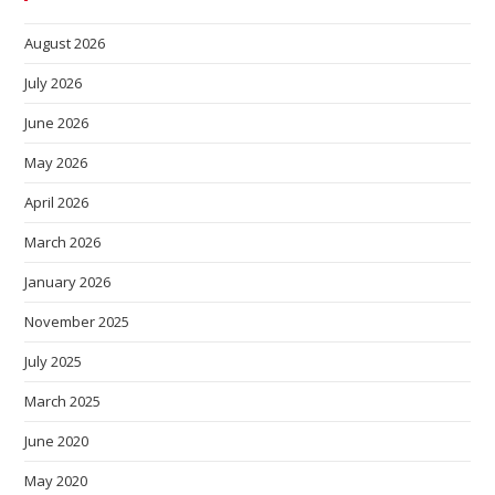
August 2026
July 2026
June 2026
May 2026
April 2026
March 2026
January 2026
November 2025
July 2025
March 2025
June 2020
May 2020