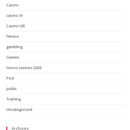
Casino
casino ch
Casino-GR
Fitness
gambling
Games
novos-casinos-2026
Post
public
Training
Uncategorized
Archives