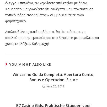
έλεγχο. Επιπλέον, αν κερδίσετε από καζίνο με άδεια
Κουρασάο, να γνωρίζετε ότι ενδέχεται να υπόκεινται σε
τοπικό φόρο εισοδήματος – συμβουλευτείτε έναν
φοροτεχνικό.
Ακολουθώντας αυτά τα βήματα, θα είστε έτοιμοι να
απολαύσετε την εμπειρία σας στο Smokace με ασφάλεια και
χωρίς εκπλήξεις. Καλή τύχη!
YOU MIGHT ALSO LIKE
Wincasino Guida Completa: Apertura Conto,
Bonus e Operazioni Sicure
June 25, 2017
B7 Casino Gids: Praktische Stappen voor