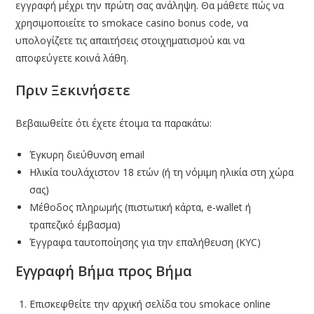
εγγραφή μέχρι την πρώτη σας ανάληψη. Θα μάθετε πώς να
χρησιμοποιείτε το smokace casino bonus code, να
υπολογίζετε τις απαιτήσεις στοιχηματισμού και να
αποφεύγετε κοινά λάθη.
Πριν Ξεκινήσετε
Βεβαιωθείτε ότι έχετε έτοιμα τα παρακάτω:
Έγκυρη διεύθυνση email
Ηλικία τουλάχιστον 18 ετών (ή τη νόμιμη ηλικία στη χώρα
σας)
Μέθοδος πληρωμής (πιστωτική κάρτα, e-wallet ή
τραπεζικό έμβασμα)
Έγγραφα ταυτοποίησης για την επαλήθευση (KYC)
Εγγραφή Βήμα προς Βήμα
Επισκεφθείτε την αρχική σελίδα του smokace online