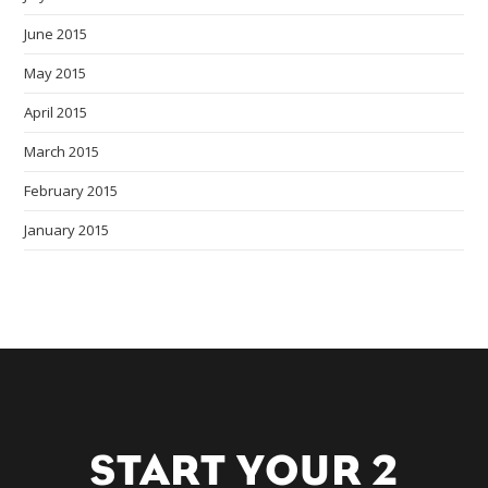
June 2015
May 2015
April 2015
March 2015
February 2015
January 2015
START YOUR 2