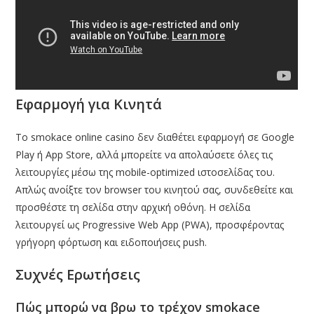
Εφαρμογή για Κινητά
Το smokace online casino δεν διαθέτει εφαρμογή σε Google
Play ή App Store, αλλά μπορείτε να απολαύσετε όλες τις
λειτουργίες μέσω της mobile-optimized ιστοσελίδας του.
Απλώς ανοίξτε τον browser του κινητού σας, συνδεθείτε και
προσθέστε τη σελίδα στην αρχική οθόνη. Η σελίδα
λειτουργεί ως Progressive Web App (PWA), προσφέροντας
γρήγορη φόρτωση και ειδοποιήσεις push.
Συχνές Ερωτήσεις
Πώς μπορώ να βρω το τρέχον smokace