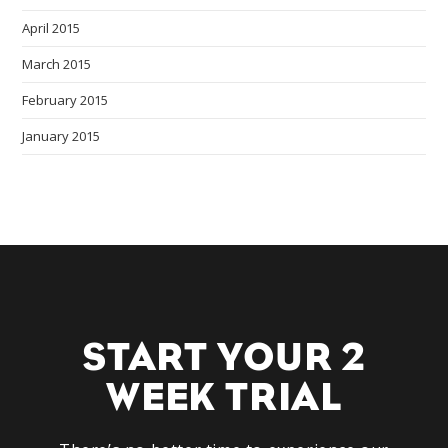
April 2015
March 2015
February 2015
January 2015
START YOUR 2
WEEK TRIAL