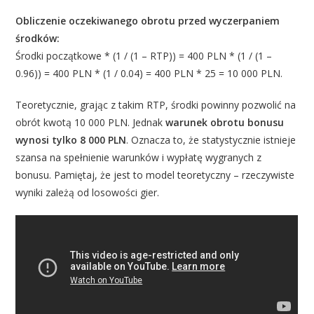
Obliczenie oczekiwanego obrotu przed wyczerpaniem
środków:
Środki początkowe * (1 / (1 – RTP)) = 400 PLN * (1 / (1 –
0.96)) = 400 PLN * (1 / 0.04) = 400 PLN * 25 = 10 000 PLN.
Teoretycznie, grając z takim RTP, środki powinny pozwolić na
obrót kwotą 10 000 PLN. Jednak
warunek obrotu bonusu
wynosi tylko 8 000 PLN
. Oznacza to, że statystycznie istnieje
szansa na spełnienie warunków i wypłatę wygranych z
bonusu. Pamiętaj, że jest to model teoretyczny – rzeczywiste
wyniki zależą od losowości gier.