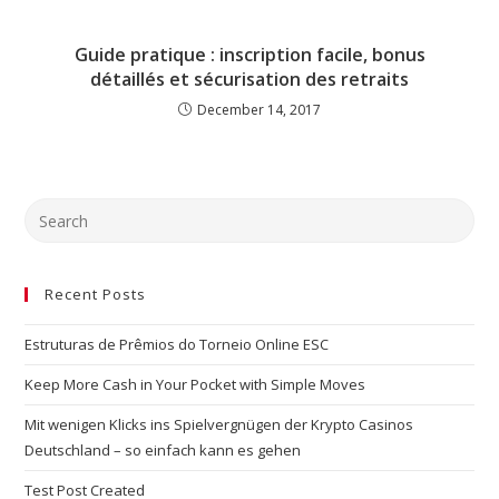
Guide pratique : inscription facile, bonus
détaillés et sécurisation des retraits
December 14, 2017
Recent Posts
Estruturas de Prêmios do Torneio Online ESC
Keep More Cash in Your Pocket with Simple Moves
Mit wenigen Klicks ins Spielvergnügen der Krypto Casinos
Deutschland – so einfach kann es gehen
Test Post Created