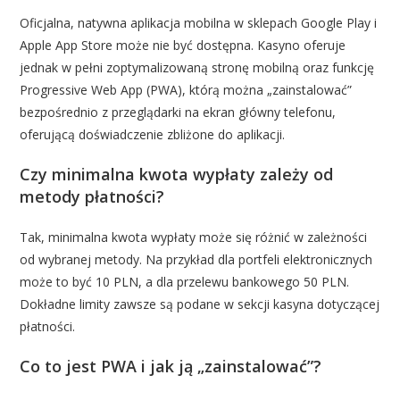
Oficjalna, natywna aplikacja mobilna w sklepach Google Play i
Apple App Store może nie być dostępna. Kasyno oferuje
jednak w pełni zoptymalizowaną stronę mobilną oraz funkcję
Progressive Web App (PWA), którą można „zainstalować”
bezpośrednio z przeglądarki na ekran główny telefonu,
oferującą doświadczenie zbliżone do aplikacji.
Czy minimalna kwota wypłaty zależy od
metody płatności?
Tak, minimalna kwota wypłaty może się różnić w zależności
od wybranej metody. Na przykład dla portfeli elektronicznych
może to być 10 PLN, a dla przelewu bankowego 50 PLN.
Dokładne limity zawsze są podane w sekcji kasyna dotyczącej
płatności.
Co to jest PWA i jak ją „zainstalować”?