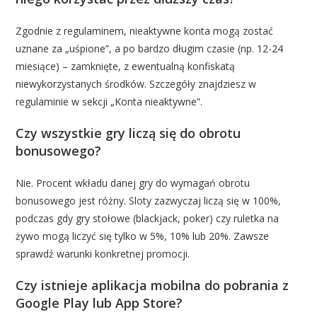
Zgodnie z regulaminem, nieaktywne konta mogą zostać
uznane za „uśpione”, a po bardzo długim czasie (np. 12-24
miesiące) – zamknięte, z ewentualną konfiskatą
niewykorzystanych środków. Szczegóły znajdziesz w
regulaminie w sekcji „Konta nieaktywne”.
Czy wszystkie gry liczą się do obrotu
bonusowego?
Nie. Procent wkładu danej gry do wymagań obrotu
bonusowego jest różny. Sloty zazwyczaj liczą się w 100%,
podczas gdy gry stołowe (blackjack, poker) czy ruletka na
żywo mogą liczyć się tylko w 5%, 10% lub 20%. Zawsze
sprawdź warunki konkretnej promocji.
Czy istnieje aplikacja mobilna do pobrania z
Google Play lub App Store?