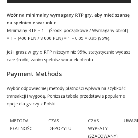
Wzór na minimalny wymagany RTP gry, aby mieć szansę
na spełnienie warunku:
Minimalny RTP ≈ 1 – (Środki początkowe / Wymagany obrót)
= 1 – (400 PLN / 8 000 PLN) = 1 – 0.05 = 0.95 (95%).
Jeśli grasz w gry o RTP niższym niż 95%, statystycznie wydasz
całe środki, zanim spełnisz warunek obrotu.
Payment Methods
Wybór odpowiedniej metody płatności wpływa na szybkość
transakcji i wygodę. Poniższa tabela przedstawia popularne
opcje dla graczy z Polski.
METODA
CZAS
CZAS
UWAG
PŁATNOŚCI
DEPOZYTU
WYPŁATY
(SZACOWANY)