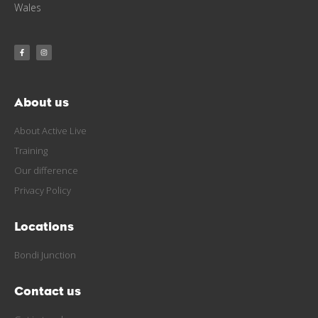
Wales
About us
About Active Live
Training
Our difference
Privacy Policy
Locations
Bondi Junction
Contact us