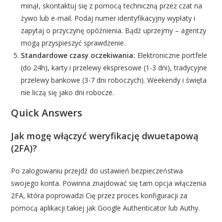
minął, skontaktuj się z pomocą techniczną przez czat na
żywo lub e-mail. Podaj numer identyfikacyjny wypłaty i
zapytaj o przyczynę opóźnienia. Bądź uprzejmy – agentzy
mogą przyspieszyć sprawdzenie.
Standardowe czasy oczekiwania:
Elektroniczne portfele
(do 24h), karty i przelewy ekspresowe (1-3 dni), tradycyjne
przelewy bankowe (3-7 dni roboczych). Weekendy i święta
nie liczą się jako dni robocze.
Quick Answers
Jak mogę włączyć weryfikację dwuetapową
(2FA)?
Po zalogowaniu przejdź do ustawień bezpieczeństwa
swojego konta. Powinna znajdować się tam opcja włączenia
2FA, która poprowadzi Cię przez proces konfiguracji za
pomocą aplikacji takiej jak Google Authenticator lub Authy.