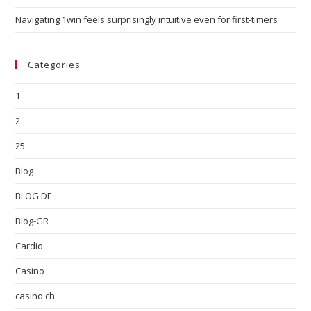
Navigating 1win feels surprisingly intuitive even for first-timers
Categories
1
2
25
Blog
BLOG DE
Blog-GR
Cardio
Casino
casino ch