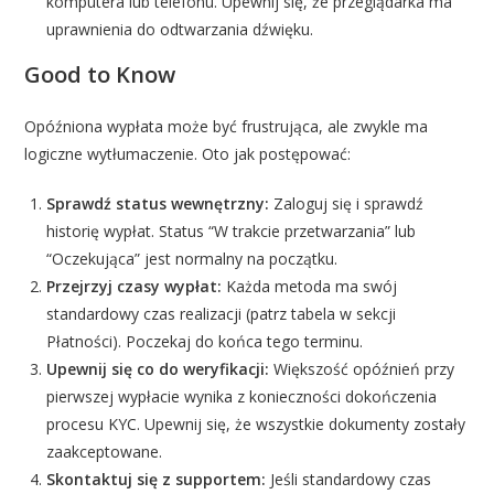
komputera lub telefonu. Upewnij się, że przeglądarka ma
uprawnienia do odtwarzania dźwięku.
Good to Know
Opóźniona wypłata może być frustrująca, ale zwykle ma
logiczne wytłumaczenie. Oto jak postępować:
Sprawdź status wewnętrzny:
Zaloguj się i sprawdź
historię wypłat. Status “W trakcie przetwarzania” lub
“Oczekująca” jest normalny na początku.
Przejrzyj czasy wypłat:
Każda metoda ma swój
standardowy czas realizacji (patrz tabela w sekcji
Płatności). Poczekaj do końca tego terminu.
Upewnij się co do weryfikacji:
Większość opóźnień przy
pierwszej wypłacie wynika z konieczności dokończenia
procesu KYC. Upewnij się, że wszystkie dokumenty zostały
zaakceptowane.
Skontaktuj się z supportem:
Jeśli standardowy czas