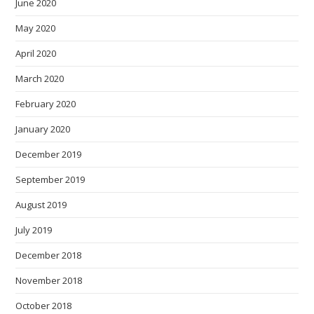
June 2020
May 2020
April 2020
March 2020
February 2020
January 2020
December 2019
September 2019
August 2019
July 2019
December 2018
November 2018
October 2018