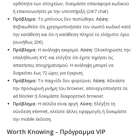
ορθότητα των στοιχείων, δοκιμάστε επαναφορά κωδικού
ή επικοινωνήστε με την υποστήριξη (24/7 chat).
Πρόβλημα:
Το μπόνους δεν πιστώθηκε.
Λύση:
Βεβαιωθείτε ότι χρησιμοποιήσατε τον σωστό κωδικό κατά
την κατάθεση και ότι η κατάθεση πληροί το ελάχιστο όριο
(συνήθως 20€).
Πρόβλημα:
Η ανάληψη εκκρεμεί.
Λύση:
Ολοκληρώστε την
επαλήθευση KYC και ελέγξτε ότι έχετε τηρήσει τις
απαιτήσεις στοιχηματισμού. Η ανάληψη μπορεί να
διαρκέσει έως 72 ώρες για έγκριση.
Πρόβλημα:
Το παιχνίδι δεν φορτώνει.
Λύση:
Αδειάστε
την προσωρινή μνήμη του browser, απενεργοποιήστε τα
ad blocker ή δοκιμάστε διαφορετικό browser.
Πρόβλημα:
Η σελίδα είναι αργή.
Λύση:
Ελέγξτε τη
σύνδεση internet, κλείστε άλλες εφαρμογές ή δοκιμάστε
την mobile έκδοση.
Worth Knowing – Πρόγραμμα VIP