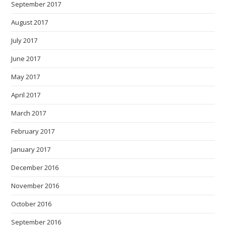
September 2017
August 2017
July 2017
June 2017
May 2017
April 2017
March 2017
February 2017
January 2017
December 2016
November 2016
October 2016
September 2016