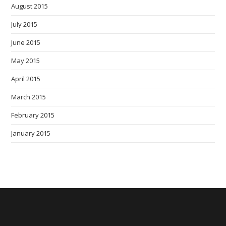
August 2015
July 2015
June 2015
May 2015
April 2015
March 2015
February 2015
January 2015