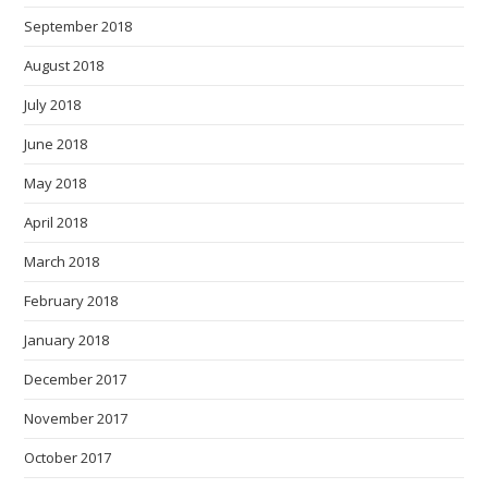
September 2018
August 2018
July 2018
June 2018
May 2018
April 2018
March 2018
February 2018
January 2018
December 2017
November 2017
October 2017