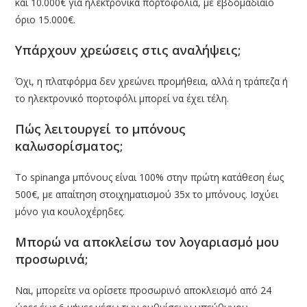
και 10.000€ για ηλεκτρονικά πορτοφόλια, με εβδομαδιαίο
όριο 15.000€.
Υπάρχουν χρεώσεις στις αναλήψεις;
Όχι, η πλατφόρμα δεν χρεώνει προμήθεια, αλλά η τράπεζα ή
το ηλεκτρονικό πορτοφόλι μπορεί να έχει τέλη.
Πώς λειτουργεί το μπόνους
καλωσορίσματος;
Το spinanga μπόνους είναι 100% στην πρώτη κατάθεση έως
500€, με απαίτηση στοιχηματισμού 35x το μπόνους. Ισχύει
μόνο για κουλοχέρηδες.
Μπορώ να αποκλείσω τον λογαριασμό μου
προσωρινά;
Ναι, μπορείτε να ορίσετε προσωρινό αποκλεισμό από 24