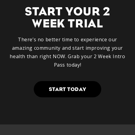
START YOUR 2
WEEK TRIAL
There’s no better time to experience our
amazing community and start improving your
health than right NOW. Grab your 2 Week Intro
Pass today!
START TODAY