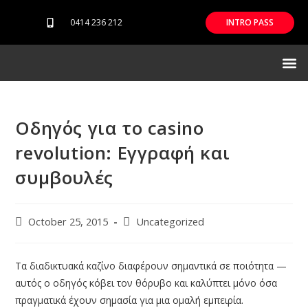
0414 236 212
INTRO PASS
Our difference
Οδηγός για το casino
revolution: Εγγραφή και
συμβουλές
October 25, 2015
Uncategorized
Τα διαδικτυακά καζίνο διαφέρουν σημαντικά σε ποιότητα —
αυτός ο οδηγός κόβει τον θόρυβο και καλύπτει μόνο όσα
πραγματικά έχουν σημασία για μια ομαλή εμπειρία.