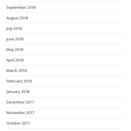
September 2018
August 2018
July 2018
June 2018
May 2018
April 2018
March 2018
February 2018
January 2018
December 2017
November 2017
October 2017