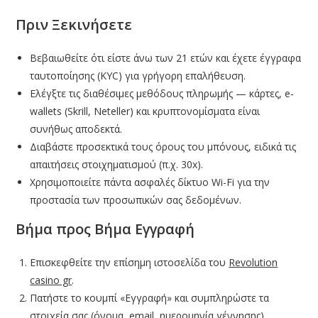
Πριν Ξεκινήσετε
Βεβαιωθείτε ότι είστε άνω των 21 ετών και έχετε έγγραφα
ταυτοποίησης (KYC) για γρήγορη επαλήθευση.
Ελέγξτε τις διαθέσιμες μεθόδους πληρωμής — κάρτες, e-
wallets (Skrill, Neteller) και κρυπτονομίσματα είναι
συνήθως αποδεκτά.
Διαβάστε προσεκτικά τους όρους του μπόνους, ειδικά τις
απαιτήσεις στοιχηματισμού (π.χ. 30x).
Χρησιμοποιείτε πάντα ασφαλές δίκτυο Wi-Fi για την
προστασία των προσωπικών σας δεδομένων.
Βήμα προς Βήμα Εγγραφή
Επισκεφθείτε την επίσημη ιστοσελίδα του
Revolution
casino gr
.
Πατήστε το κουμπί «Εγγραφή» και συμπληρώστε τα
στοιχεία σας (όνομα, email, ημερομηνία γέννησης).