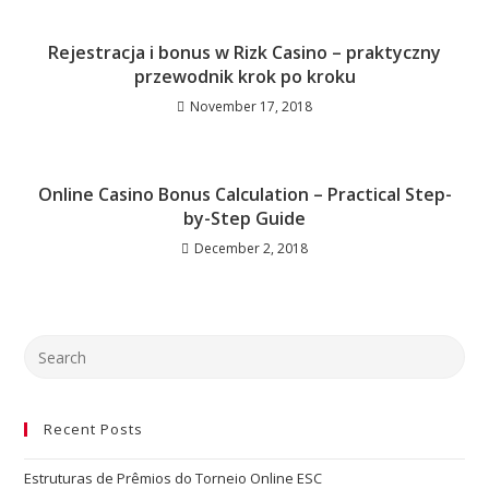
Rejestracja i bonus w Rizk Casino – praktyczny
przewodnik krok po kroku
November 17, 2018
Online Casino Bonus Calculation – Practical Step-
by-Step Guide
December 2, 2018
Recent Posts
Estruturas de Prêmios do Torneio Online ESC