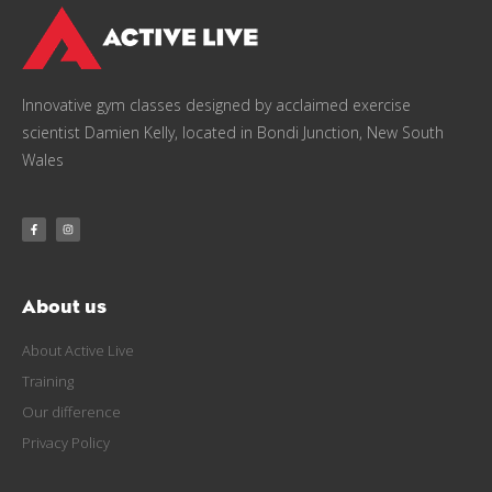
Innovative gym classes designed by acclaimed exercise
scientist Damien Kelly, located in Bondi Junction, New South
Wales
About us
About Active Live
Training
Our difference
Privacy Policy