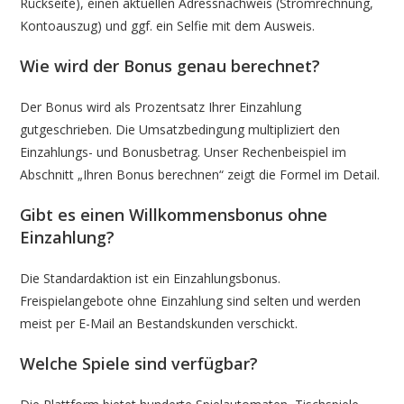
Rückseite), einen aktuellen Adressnachweis (Stromrechnung,
Kontoauszug) und ggf. ein Selfie mit dem Ausweis.
Wie wird der Bonus genau berechnet?
Der Bonus wird als Prozentsatz Ihrer Einzahlung
gutgeschrieben. Die Umsatzbedingung multipliziert den
Einzahlungs- und Bonusbetrag. Unser Rechenbeispiel im
Abschnitt „Ihren Bonus berechnen“ zeigt die Formel im Detail.
Gibt es einen Willkommensbonus ohne
Einzahlung?
Die Standardaktion ist ein Einzahlungsbonus.
Freispielangebote ohne Einzahlung sind selten und werden
meist per E-Mail an Bestandskunden verschickt.
Welche Spiele sind verfügbar?