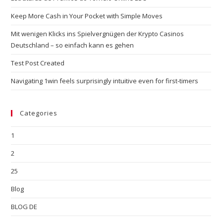
Keep More Cash in Your Pocket with Simple Moves
Mit wenigen Klicks ins Spielvergnügen der Krypto Casinos
Deutschland – so einfach kann es gehen
Test Post Created
Navigating 1win feels surprisingly intuitive even for first-timers
Categories
1
2
25
Blog
BLOG DE