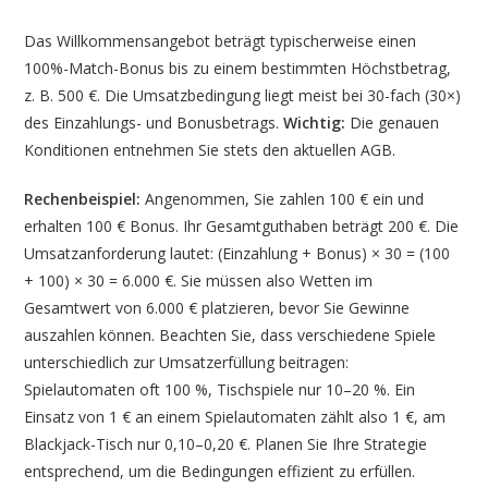
Das Willkommensangebot beträgt typischerweise einen
100%-Match-Bonus bis zu einem bestimmten Höchstbetrag,
z. B. 500 €. Die Umsatzbedingung liegt meist bei 30-fach (30×)
des Einzahlungs- und Bonusbetrags.
Wichtig:
Die genauen
Konditionen entnehmen Sie stets den aktuellen AGB.
Rechenbeispiel:
Angenommen, Sie zahlen 100 € ein und
erhalten 100 € Bonus. Ihr Gesamtguthaben beträgt 200 €. Die
Umsatzanforderung lautet: (Einzahlung + Bonus) × 30 = (100
+ 100) × 30 = 6.000 €. Sie müssen also Wetten im
Gesamtwert von 6.000 € platzieren, bevor Sie Gewinne
auszahlen können. Beachten Sie, dass verschiedene Spiele
unterschiedlich zur Umsatzerfüllung beitragen:
Spielautomaten oft 100 %, Tischspiele nur 10–20 %. Ein
Einsatz von 1 € an einem Spielautomaten zählt also 1 €, am
Blackjack-Tisch nur 0,10–0,20 €. Planen Sie Ihre Strategie
entsprechend, um die Bedingungen effizient zu erfüllen.