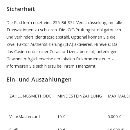
Sicherheit
Die Plattform nutzt eine 256-Bit-SSL-Verschlüsselung, um alle
Transaktionen zu schützen. Die KYC-Prüfung ist obligatorisch
und verhindert Identitätsdiebstahl. Optional können Sie die
Zwei-Faktor-Authentifizierung (2FA) aktivieren.
Hinweis:
Da
das Casino unter einer Curacao-Lizenz betreibt, unterliegen
Gewinne möglicherweise der lokalen Einkommensteuer –
informieren Sie sich hierzu bei Ihrem Finanzamt.
Ein- und Auszahlungen
ZAHLUNGSMETHODE
MINDESTEINZAHLUNG
MAXIMALE
Visa/Mastercard
10 €
5.000 €
Skrill
10 €
10.000 €