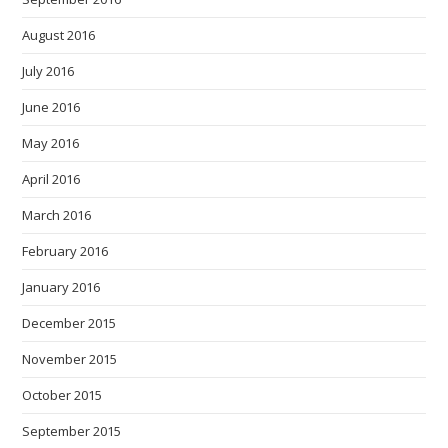
August 2016
July 2016
June 2016
May 2016
April 2016
March 2016
February 2016
January 2016
December 2015
November 2015
October 2015
September 2015