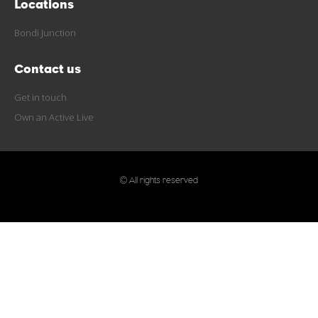
Locations
Bondi Junction
Contact us
Get in touch
Own an Active Live
© All rights reserved