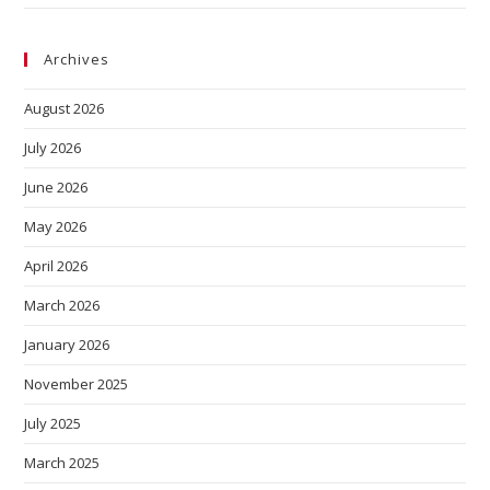
Archives
August 2026
July 2026
June 2026
May 2026
April 2026
March 2026
January 2026
November 2025
July 2025
March 2025