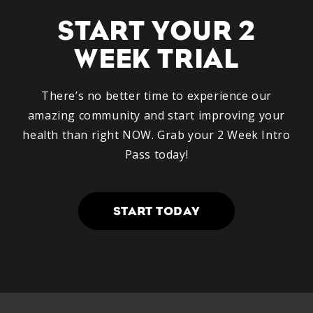
START YOUR 2
WEEK TRIAL
There’s no better time to experience our
amazing community and start improving your
health than right NOW. Grab your 2 Week Intro
Pass today!
START TODAY