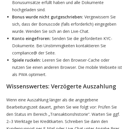
Bonusumsätze erfüllt haben und alle Dokumente
hochgeladen sind.
Bonus wurde nicht gutgeschrieben:
Vergewissern Sie
sich, dass der Bonuscode (falls erforderlich) eingegeben
wurde. Wenden Sie sich an den Live-Chat.
Konto eingefroren:
Senden Sie die geforderten KYC-
Dokumente. Bei Unstimmigkeiten kontaktieren Sie
compliance@ der Seite.
Spiele ruckeln:
Leeren Sie den Browser-Cache oder
nutzen Sie einen anderen Browser. Die mobile Webseite ist
als PWA optimiert.
Wissenswertes: Verzögerte Auszahlung
Wenn eine Auszahlung länger als die angegebene
Bearbeitungszeit dauert, gehen Sie wie folgt vor: Prüfen Sie
den Status im Bereich „Transaktionshistorie“. Warten Sie ggf.
2–3 Werktage bei Kreditkarten. Schreiben Sie dann den
Kundensupport per E-Mail oder Live-Chat unter Angabe Ihrer