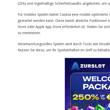
(2FA) und regelmäßige Sicherheitsaudits angeboten, um un
Für mobiles Spielen bietet Casinia eine mobile-optimiert
gestartet werden kann. Diese bietet ähnliche Funktionen
Store oder Apple App Store erforderlich ist. Stellen Sie si
zu minimieren.
Verantwortungsvolles Spielen wird durch Tools wie Einzah
Nutzen Sie diese, um Ihr Spielverhalten im Griff zu behalte