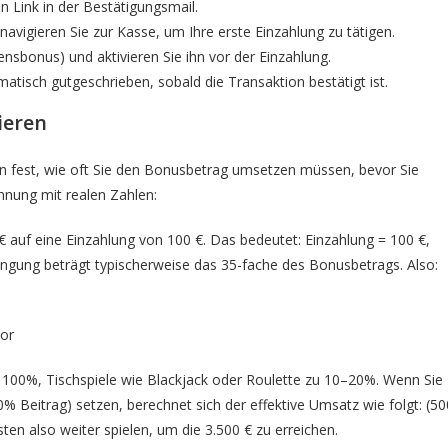
n Link in der Bestätigungsmail.
vigieren Sie zur Kasse, um Ihre erste Einzahlung zu tätigen.
sbonus) und aktivieren Sie ihn vor der Einzahlung.
atisch gutgeschrieben, sobald die Transaktion bestätigt ist.
ieren
 fest, wie oft Sie den Bonusbetrag umsetzen müssen, bevor Sie
chnung mit realen Zahlen:
auf eine Einzahlung von 100 €. Das bedeutet: Einzahlung = 100 €,
gung beträgt typischerweise das 35-fache des Bonusbetrags. Also:
tor
zu 100%, Tischspiele wie Blackjack oder Roulette zu 10–20%. Wenn Sie
0% Beitrag) setzen, berechnet sich der effektive Umsatz wie folgt: (50
sten also weiter spielen, um die 3.500 € zu erreichen.