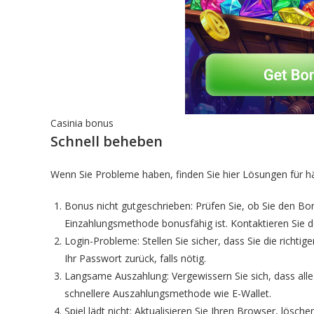
Casinia bonus
Schnell beheben
Wenn Sie Probleme haben, finden Sie hier Lösungen für hä
Bonus nicht gutgeschrieben: Prüfen Sie, ob Sie den Bon
Einzahlungsmethode bonusfähig ist. Kontaktieren Sie d
Login-Probleme: Stellen Sie sicher, dass Sie die richt
Ihr Passwort zurück, falls nötig.
Langsame Auszahlung: Vergewissern Sie sich, dass all
schnellere Auszahlungsmethode wie E-Wallet.
Spiel lädt nicht: Aktualisieren Sie Ihren Browser, lös