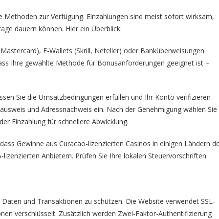
ne Methoden zur Verfügung. Einzahlungen sind meist sofort wirksam,
ge dauern können. Hier ein Überblick:
Mastercard), E-Wallets (Skrill, Neteller) oder Banküberweisungen.
 dass Ihre gewählte Methode für Bonusanforderungen geeignet ist –
sen Sie die Umsatzbedingungen erfüllen und Ihr Konto verifizieren
lausweis und Adressnachweis ein. Nach der Genehmigung wählen Sie
er Einzahlung für schnellere Abwicklung.
e, dass Gewinne aus Curacao-lizenzierten Casinos in einigen Ländern d
zenzierten Anbietern. Prüfen Sie Ihre lokalen Steuervorschriften.
e Daten und Transaktionen zu schützen. Die Website verwendet SSL-
onen verschlüsselt. Zusätzlich werden Zwei-Faktor-Authentifizierung