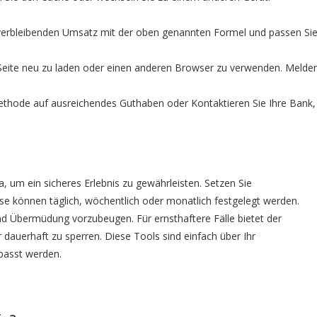
 verbleibenden Umsatz mit der oben genannten Formel und passen Si
e Seite neu zu laden oder einen anderen Browser zu verwenden. Melde
ethode auf ausreichendes Guthaben oder Kontaktieren Sie Ihre Bank,
, um ein sicheres Erlebnis zu gewährleisten. Setzen Sie
ese können täglich, wöchentlich oder monatlich festgelegt werden.
 und Übermüdung vorzubeugen. Für ernsthaftere Fälle bietet der
 dauerhaft zu sperren. Diese Tools sind einfach über Ihr
passt werden.