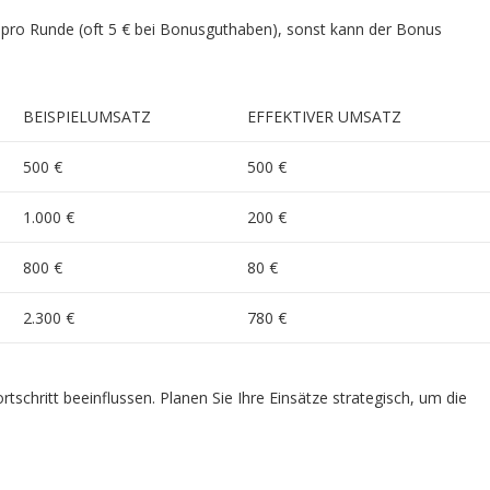
it pro Runde (oft 5 € bei Bonusguthaben), sonst kann der Bonus
BEISPIELUMSATZ
EFFEKTIVER UMSATZ
500 €
500 €
1.000 €
200 €
800 €
80 €
2.300 €
780 €
rtschritt beeinflussen. Planen Sie Ihre Einsätze strategisch, um die