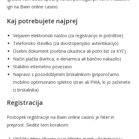
igri na Bwin online casino.
Kaj potrebujete najprej
Veljaven elektronski naslov (za registracijo in potrditve)
Telefonsko številko (za dvostopenjsko avtentikacijo)
Osebni dokument (osebna izkaznica ali potni list za KYC)
Način plačila (kartica, e-denarnica ali bančno nakazilo)
Stabilno internetno povezavo
Napravo s posodobljenim brskalnikom (priporočamo
mobilno optimizirano spletno stran ali PWA, ki jo zaženete
iz brskalnika)
Registracija
Postopek registracije na Bwin online casino je hiter in
preprost. Sledite tem korakom:
Obiščite
https://bwins.si/
in kliknite gumb »Registracija«.