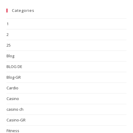
Categories
1
2
25
Blog
BLOG DE
Blog-GR
Cardio
Casino
casino ch
Casino-GR
Fitness