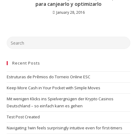
para canjearlo y optimizarlo
January 28, 2016
Recent Posts
Estruturas de Prêmios do Torneio Online ESC
Keep More Cash in Your Pocket with Simple Moves
Mit wenigen Klicks ins Spielvergnügen der Krypto Casinos
Deutschland – so einfach kann es gehen
Test Post Created
Navigating 1win feels surprisingly intuitive even for first-timers