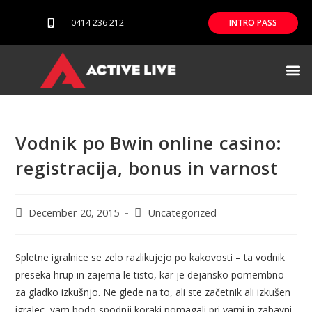
0414 236 212
INTRO PASS
Our difference
Vodnik po Bwin online casino:
registracija, bonus in varnost
December 20, 2015
Uncategorized
Spletne igralnice se zelo razlikujejo po kakovosti – ta vodnik
preseka hrup in zajema le tisto, kar je dejansko pomembno
za gladko izkušnjo. Ne glede na to, ali ste začetnik ali izkušen
igralec, vam bodo spodnji koraki pomagali pri varni in zabavni