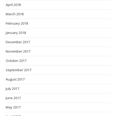
April 2018
March 2018
February 2018
January 2018
December 2017
November 2017
October 2017
September 2017
August 2017
July 2017
June 2017
May 2017