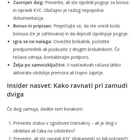
Zavrnjen dvig:
Preverite, ali ste izpolnili pogoje za bonus
in opravili KYC. Običajno je razlog nepopolna
dokumentacija.
Bonus ni pripisan:
Prepričajte se, da ste vnesli kodo
bonusa (če je zahtevana) in da depozit izpolnjuje pogoje.
Igra se ne nalaga:
Osvežite brskalnik, počistite
predpomnilnik ali poskusite z drugim brskalnikom. Če
težava vztraja, kontaktirajte podporo.
Želja po samoizključitvi:
V nastavitvah računa lahko
aktivirate obdobje premora ali trajno zaprtje.
Insider nasvet: Kako ravnati pri zamudi
dviga
Če dvig zamuja, sledite tem korakom:
Preverite status v zgodovini transakcij – ali je dvig v
obdelavi ali čaka na odobritev?
Preverite, ali ste opravili KYC (dokumenti so bili potrjeni?).