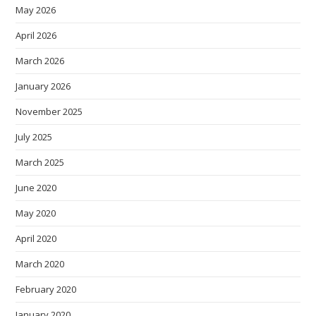
May 2026
April 2026
March 2026
January 2026
November 2025
July 2025
March 2025
June 2020
May 2020
April 2020
March 2020
February 2020
January 2020