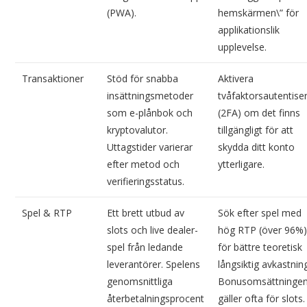
(PWA).
hemskärmen\” för
applikationslik
upplevelse.
Transaktioner
Stöd för snabba
Aktivera
insättningsmetoder
tvåfaktorsautentise
som e-plånbok och
(2FA) om det finns
kryptovalutor.
tillgängligt för att
Uttagstider varierar
skydda ditt konto
efter metod och
ytterligare.
verifieringsstatus.
Spel & RTP
Ett brett utbud av
Sök efter spel med
slots och live dealer-
hög RTP (över 96%
spel från ledande
för bättre teoretisk
leverantörer. Spelens
långsiktig avkastnin
genomsnittliga
Bonusomsättninge
återbetalningsprocent
gäller ofta för slots.