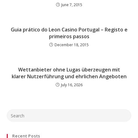
June 7, 2015
Guia prático do Leon Casino Portugal – Registo e
primeiros passos
December 18, 2015
Wettanbieter ohne Lugas überzeugen mit
klarer Nutzerführung und ehrlichen Angeboten
July 16, 2026
Recent Posts