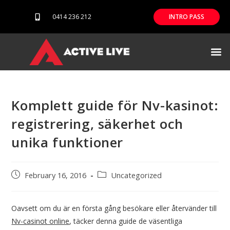
0414 236 212
INTRO PASS
Our difference
Komplett guide för Nv-kasinot:
registrering, säkerhet och
unika funktioner
February 16, 2016
Uncategorized
Oavsett om du är en första gång besökare eller återvänder till
Nv-casinot online
, täcker denna guide de väsentliga