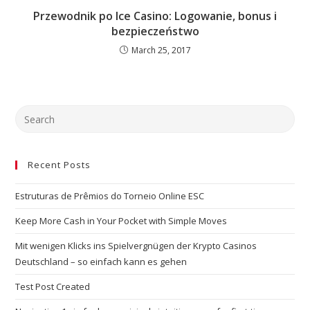
Przewodnik po Ice Casino: Logowanie, bonus i
bezpieczeństwo
March 25, 2017
Recent Posts
Estruturas de Prêmios do Torneio Online ESC
Keep More Cash in Your Pocket with Simple Moves
Mit wenigen Klicks ins Spielvergnügen der Krypto Casinos
Deutschland – so einfach kann es gehen
Test Post Created