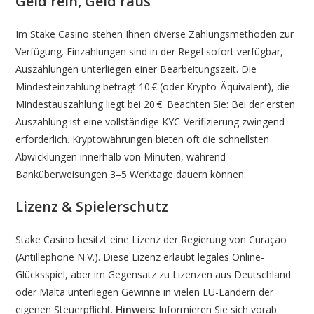
Geld rein, Geld raus
Im Stake Casino stehen Ihnen diverse Zahlungsmethoden zur
Verfügung. Einzahlungen sind in der Regel sofort verfügbar,
Auszahlungen unterliegen einer Bearbeitungszeit. Die
Mindesteinzahlung beträgt 10 € (oder Krypto-Äquivalent), die
Mindestauszahlung liegt bei 20 €. Beachten Sie: Bei der ersten
Auszahlung ist eine vollständige KYC-Verifizierung zwingend
erforderlich. Kryptowährungen bieten oft die schnellsten
Abwicklungen innerhalb von Minuten, während
Banküberweisungen 3–5 Werktage dauern können.
Lizenz & Spielerschutz
Stake Casino besitzt eine Lizenz der Regierung von Curaçao
(Antillephone N.V.). Diese Lizenz erlaubt legales Online-
Glücksspiel, aber im Gegensatz zu Lizenzen aus Deutschland
oder Malta unterliegen Gewinne in vielen EU-Ländern der
eigenen Steuerpflicht.
Hinweis:
Informieren Sie sich vorab