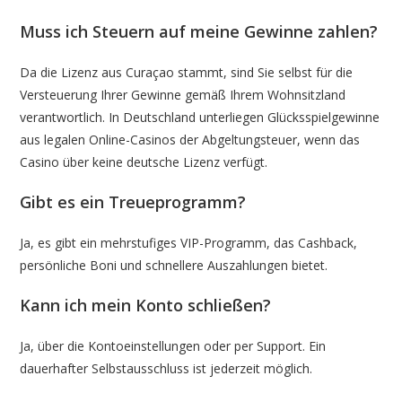
Muss ich Steuern auf meine Gewinne zahlen?
Da die Lizenz aus Curaçao stammt, sind Sie selbst für die
Versteuerung Ihrer Gewinne gemäß Ihrem Wohnsitzland
verantwortlich. In Deutschland unterliegen Glücksspielgewinne
aus legalen Online-Casinos der Abgeltungsteuer, wenn das
Casino über keine deutsche Lizenz verfügt.
Gibt es ein Treueprogramm?
Ja, es gibt ein mehrstufiges VIP-Programm, das Cashback,
persönliche Boni und schnellere Auszahlungen bietet.
Kann ich mein Konto schließen?
Ja, über die Kontoeinstellungen oder per Support. Ein
dauerhafter Selbstausschluss ist jederzeit möglich.