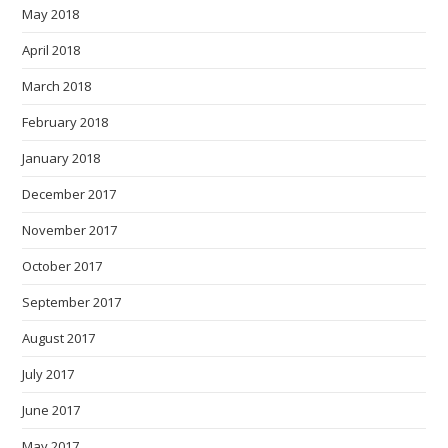
May 2018
April 2018
March 2018
February 2018
January 2018
December 2017
November 2017
October 2017
September 2017
August 2017
July 2017
June 2017
May 2017