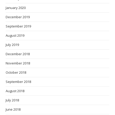
January 2020
December 2019
September 2019
August 2019
July 2019
December 2018
November 2018
October 2018
September 2018
August 2018
July 2018
June 2018