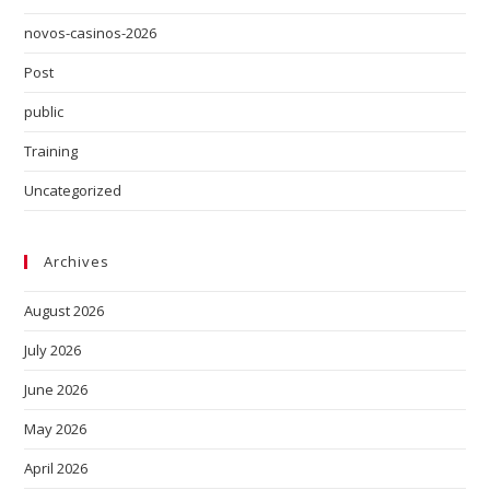
novos-casinos-2026
Post
public
Training
Uncategorized
Archives
August 2026
July 2026
June 2026
May 2026
April 2026