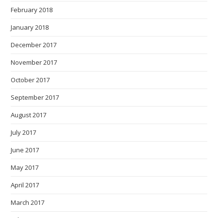
February 2018
January 2018
December 2017
November 2017
October 2017
September 2017
August 2017
July 2017
June 2017
May 2017
April 2017
March 2017