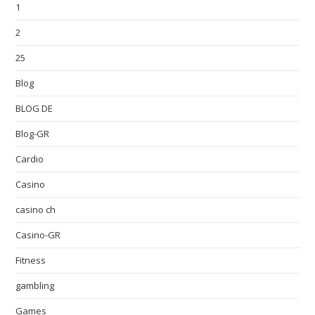
1
2
25
Blog
BLOG DE
Blog-GR
Cardio
Casino
casino ch
Casino-GR
Fitness
gambling
Games