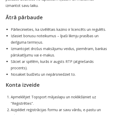
izmantot savu laiku.
Ātrā pārbaude
Pārliecinieties, ka izvēlētais kazino ir licencēts un regulēts.
Izlasiet bonusu noteikumus – īpaši likmju prasības un
derīguma termiņus.
Izmantojiet drošus maksājumu veidus, piemēram, bankas
pārskaitījumu vai e-makus.
Sāciet ar spēlēm, kurās ir augsts RTP (atgriešanās
procents).
Nosakiet budžetu un nepārsniedziet to.
Konta izveide
Apmeklējiet Topsport mājaslapu un noklikšķiniet uz
“Reģistrēties”.
Aizpildiet reģistrācijas formu ar savu vārdu, e-pastu un