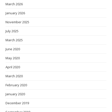
March 2026
January 2026
November 2025
July 2025
March 2025
June 2020
May 2020
April 2020
March 2020
February 2020
January 2020
December 2019
September 2019