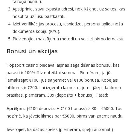
tālruņa numuru.
Apstipriniet savu e-pasta adresi, noklikšķinot uz saites, kas
nosūtīta uz jūsu pastkastīti.
Iziet verifikācijas procesu, iesniedzot personu apliecinoša
dokumenta kopiju (KYC).
Pievienojiet maksājuma metodi un veiciet pirmo iemaksu.
Bonusi un akcijas
Topsport casino piedāvā laipnas sagaidīšanas bonusu, kas
parasti ir 100% līdz noteiktai summai. Piemēram, ja jūs
iemaksājat €100, jūs saņemiet vēl €100 bonusā. Kopējais
atlikums ir €200. Lai izņemtu laimestu, jums jāizpilda likmju
prasības, piemēram, 30x (depozīts + bonuss). Tātad:
Aprēķins:
(€100 depozīts + €100 bonuss) × 30 = €6000. Tas
nozīmē, ka jāveic likmes par €6000, pirms var izņemt naudu.
Ievērojiet, ka dažas spēles (piemēram, spēļu automāti)