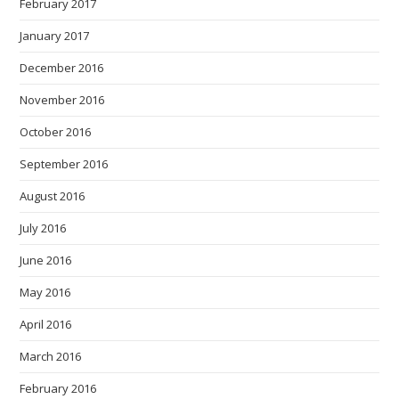
February 2017
January 2017
December 2016
November 2016
October 2016
September 2016
August 2016
July 2016
June 2016
May 2016
April 2016
March 2016
February 2016