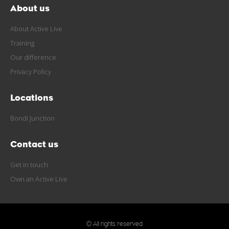
About us
About Active Live
Training
Our difference
Privacy Policy
Locations
Bondi Junction
Contact us
Get in touch
Own an Active Live
© All rights reserved