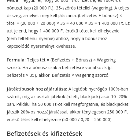
Példa:
Tegyük fel, hogy 20 000 Ft-ot fizet be, és 100%-os
bónuszt kap (20 000 Ft), 35-szörös tétellel (wagering). A teljes
összeg, amelyet meg kell játszania: (befizetés + bónusz) ×
tétel = (20 000 + 20 000) × 35 = 40 000 × 35 = 1 400 000 Ft. Ez
azt jelenti, hogy 1 400 000 Ft értékű tétet kell elhelyeznie
(nem feltétlenül nyernie) ahhoz, hogy a bónuszhoz
kapcsolódó nyereményt kivehesse.
Formula:
Teljes tét = (Befizetés + Bónusz) × Wagering
szorzó. Ha a bónusz csak a befizetésre vonatkozik (pl.
befizetés × 35), akkor: Befizetés × Wagering szorzó.
Játéktípusok hozzájárulása:
A legtöbb nyerőgép 100%-ban
számít, míg az asztali játékok (rulett, blackjack) akár 10–20%-
ban. Például ha 50 000 Ft-ot kell megforgatnia, és blackjacket
játszik 20%-os hozzájárulással, akkor ténylegesen 250 000 Ft
értékű tétet kell elhelyeznie (50 000 / 0,20 = 250 000).
Befizetések és kifizetések