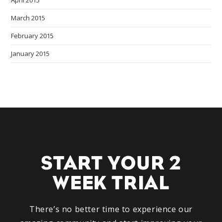
April 2015
March 2015
February 2015
January 2015
START YOUR 2
WEEK TRIAL
There’s no better time to experience our