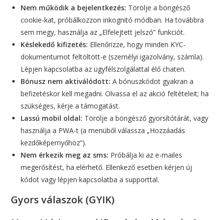
Nem működik a bejelentkezés:
Törölje a böngésző
cookie-kat, próbálkozzon inkognitó módban. Ha továbbra
sem megy, használja az „Elfelejtett jelszó” funkciót.
Késlekedő kifizetés:
Ellenőrizze, hogy minden KYC-
dokumentumot feltöltött-e (személyi igazolvány, számla).
Lépjen kapcsolatba az ügyfélszolgálattal élő chaten.
Bónusz nem aktiválódott:
A bónuszkódot gyakran a
befizetéskor kell megadni. Olvassa el az akció feltételeit; ha
szükséges, kérje a támogatást.
Lassú mobil oldal:
Törölje a böngésző gyorsítótárát, vagy
használja a PWA-t (a menüből válassza „Hozzáadás
kezdőképernyőhöz”).
Nem érkezik meg az sms:
Próbálja ki az e-mailes
megerősítést, ha elérhető. Ellenkező esetben kérjen új
kódot vagy lépjen kapcsolatba a supporttal.
Gyors válaszok (GYIK)