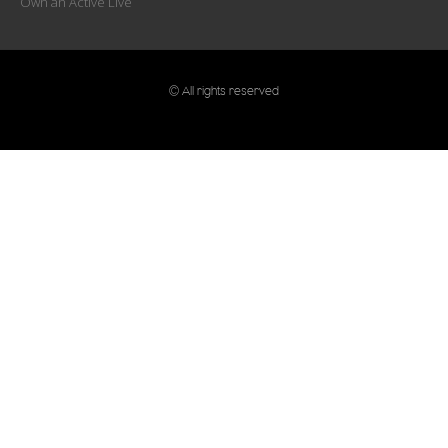
Own an Active Live
© All rights reserved