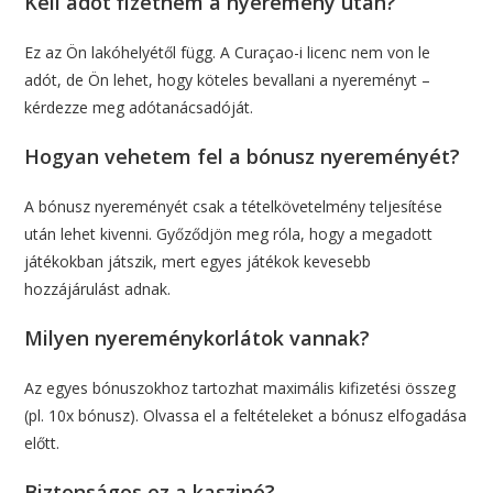
Kell adót fizetnem a nyeremény után?
Ez az Ön lakóhelyétől függ. A Curaçao-i licenc nem von le
adót, de Ön lehet, hogy köteles bevallani a nyereményt –
kérdezze meg adótanácsadóját.
Hogyan vehetem fel a bónusz nyereményét?
A bónusz nyereményét csak a tételkövetelmény teljesítése
után lehet kivenni. Győződjön meg róla, hogy a megadott
játékokban játszik, mert egyes játékok kevesebb
hozzájárulást adnak.
Milyen nyereménykorlátok vannak?
Az egyes bónuszokhoz tartozhat maximális kifizetési összeg
(pl. 10x bónusz). Olvassa el a feltételeket a bónusz elfogadása
előtt.
Biztonságos ez a kaszinó?