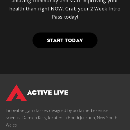
amazing community and start improving your
health than right NOW. Grab your 2 Week Intro
Pass today!
START TODAY
Innovative gym classes designed by acclaimed exercise
scientist Damien Kelly, located in Bondi Junction, New South
Wales