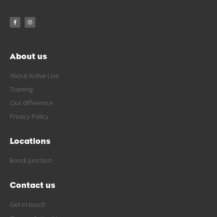
About us
About Active Live
Training
Our difference
Privacy Policy
Locations
Bondi Junction
Contact us
Get in touch