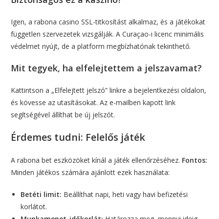
Igen, a rabona casino SSL-titkosítást alkalmaz, és a játékokat
független szervezetek vizsgálják. A Curaçao-i licenc minimális
védelmet nyújt, de a platform megbízhatónak tekinthető.
Mit tegyek, ha elfelejtettem a jelszavamat?
Kattintson a „Elfelejtett jelszó” linkre a bejelentkezési oldalon,
és kövesse az utasításokat. Az e-mailben kapott link
segítségével állíthat be új jelszót.
Érdemes tudni: Felelős játék
A rabona bet eszközöket kínál a játék ellenőrzéséhez.
Fontos:
Minden játékos számára ajánlott ezek használata:
Betéti limit:
Beállíthat napi, heti vagy havi befizetési
korlátot.
Munkamenet-időkorlát:
Határozza meg, mennyi ideig