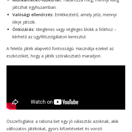
játszhat egyhuzamban.
Valósági ellenőrzés:
Emlékeztető, amely jelzi, mennyi
ideje játszik.
Önkizárás:
Ideiglenes vagy végleges blokk a fiókhoz –
kérhető az ügyfélszolgálaton keresztül.
A felelős játék alapvető fontosságú. Használja ezeket az
eszközöket, hogy a játék szórakoztató maradjon.
Összefoglalva: a rabona bet egy jó választás azoknak, akik
változatos játékokat, gyors kifizetéseket és vonzó