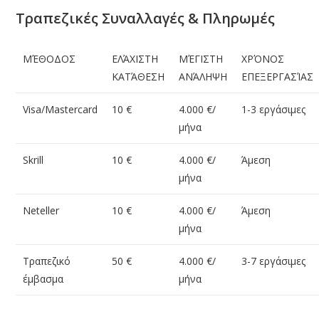
Τραπεζικές Συναλλαγές & Πληρωμές
ΜΈΘΟΔΟΣ
ΕΛΆΧΙΣΤΗ
ΜΈΓΙΣΤΗ
ΧΡΌΝΟΣ
ΚΑΤΆΘΕΣΗ
ΑΝΆΛΗΨΗ
ΕΠΕΞΕΡΓΑΣΊΑΣ
Visa/Mastercard
10 €
4.000 €/
1-3 εργάσιμες
μήνα
Skrill
10 €
4.000 €/
Άμεση
μήνα
Neteller
10 €
4.000 €/
Άμεση
μήνα
Τραπεζικό
50 €
4.000 €/
3-7 εργάσιμες
έμβασμα
μήνα