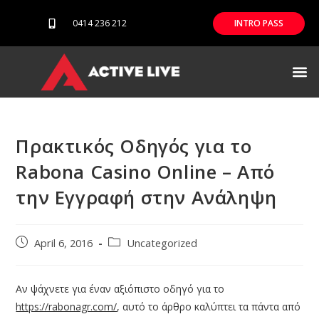
0414 236 212
INTRO PASS
Our difference
Πρακτικός Οδηγός για το
Rabona Casino Online – Από
την Εγγραφή στην Ανάληψη
April 6, 2016
Uncategorized
Αν ψάχνετε για έναν αξιόπιστο οδηγό για το
https://rabonagr.com/
, αυτό το άρθρο καλύπτει τα πάντα από