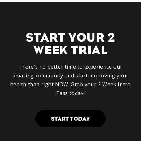
START YOUR 2
WEEK TRIAL
There’s no better time to experience our
amazing community and start improving your
health than right NOW. Grab your 2 Week Intro
Pass today!
START TODAY