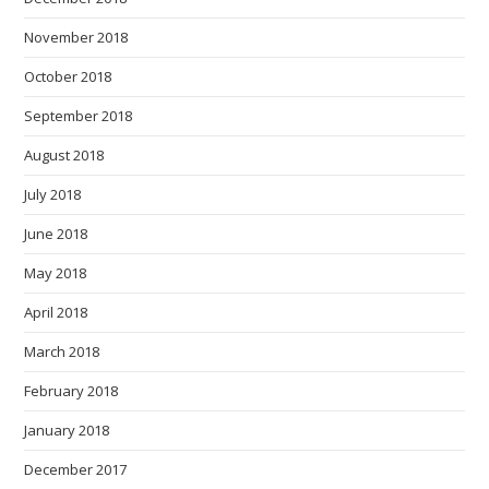
November 2018
October 2018
September 2018
August 2018
July 2018
June 2018
May 2018
April 2018
March 2018
February 2018
January 2018
December 2017