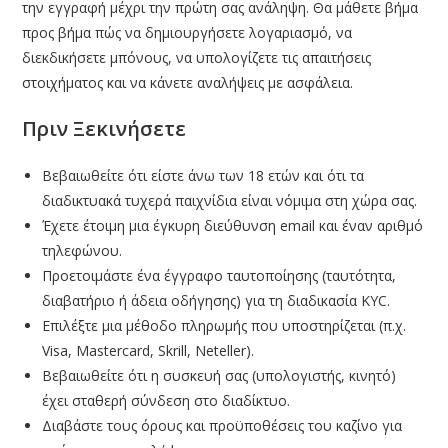
την εγγραφή μέχρι την πρώτη σας ανάληψη. Θα μάθετε βήμα
προς βήμα πώς να δημιουργήσετε λογαριασμό, να
διεκδικήσετε μπόνους, να υπολογίζετε τις απαιτήσεις
στοιχήματος και να κάνετε αναλήψεις με ασφάλεια.
Πριν Ξεκινήσετε
Βεβαιωθείτε ότι είστε άνω των 18 ετών και ότι τα
διαδικτυακά τυχερά παιχνίδια είναι νόμιμα στη χώρα σας.
Έχετε έτοιμη μια έγκυρη διεύθυνση email και έναν αριθμό
τηλεφώνου.
Προετοιμάστε ένα έγγραφο ταυτοποίησης (ταυτότητα,
διαβατήριο ή άδεια οδήγησης) για τη διαδικασία KYC.
Επιλέξτε μια μέθοδο πληρωμής που υποστηρίζεται (π.χ.
Visa, Mastercard, Skrill, Neteller).
Βεβαιωθείτε ότι η συσκευή σας (υπολογιστής, κινητό)
έχει σταθερή σύνδεση στο διαδίκτυο.
Διαβάστε τους όρους και προϋποθέσεις του καζίνο για