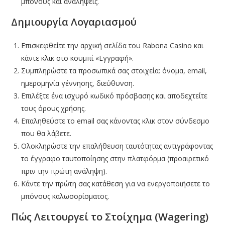
μπόνους και αναλήψεις.
Δημιουργία Λογαριασμού
Επισκεφθείτε την αρχική σελίδα του Rabona Casino και
κάντε κλικ στο κουμπί «Εγγραφή».
Συμπληρώστε τα προσωπικά σας στοιχεία: όνομα, email,
ημερομηνία γέννησης, διεύθυνση.
Επιλέξτε ένα ισχυρό κωδικό πρόσβασης και αποδεχτείτε
τους όρους χρήσης.
Επαληθεύστε το email σας κάνοντας κλικ στον σύνδεσμο
που θα λάβετε.
Ολοκληρώστε την επαλήθευση ταυτότητας αντιγράφοντας
το έγγραφο ταυτοποίησης στην πλατφόρμα (προαιρετικό
πριν την πρώτη ανάληψη).
Κάντε την πρώτη σας κατάθεση για να ενεργοποιήσετε το
μπόνους καλωσορίσματος.
Πώς Λειτουργεί το Στοίχημα (Wagering)