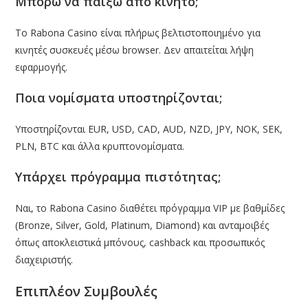
Μπορώ να παίξω από κινητό;
Το Rabona Casino είναι πλήρως βελτιστοποιημένο για
κινητές συσκευές μέσω browser. Δεν απαιτείται λήψη
εφαρμογής.
Ποια νομίσματα υποστηρίζονται;
Υποστηρίζονται EUR, USD, CAD, AUD, NZD, JPY, NOK, SEK,
PLN, BTC και άλλα κρυπτονομίσματα.
Υπάρχει πρόγραμμα πιστότητας;
Ναι, το Rabona Casino διαθέτει πρόγραμμα VIP με βαθμίδες
(Bronze, Silver, Gold, Platinum, Diamond) και ανταμοιβές
όπως αποκλειστικά μπόνους, cashback και προσωπικός
διαχειριστής.
Επιπλέον Συμβουλές