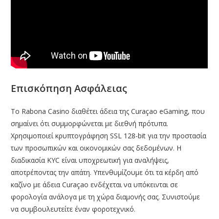
Επισκόπηση Ασφάλειας
Το Rabona Casino διαθέτει άδεια της Curaçao eGaming, που
σημαίνει ότι συμμορφώνεται με διεθνή πρότυπα.
Χρησιμοποιεί κρυπτογράφηση SSL 128-bit για την προστασία
των προσωπικών και οικονομικών σας δεδομένων. Η
διαδικασία KYC είναι υποχρεωτική για αναλήψεις,
αποτρέποντας την απάτη. Υπενθυμίζουμε ότι τα κέρδη από
καζίνο με άδεια Curaçao ενδέχεται να υπόκεινται σε
φορολογία ανάλογα με τη χώρα διαμονής σας. Συνιστούμε
να συμβουλευτείτε έναν φοροτεχνικό.