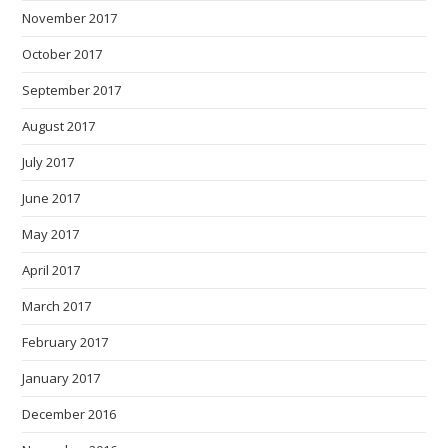
November 2017
October 2017
September 2017
August 2017
July 2017
June 2017
May 2017
April 2017
March 2017
February 2017
January 2017
December 2016