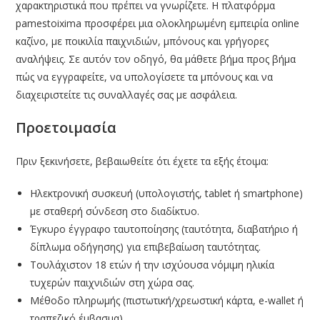
χαρακτηριστικά που πρέπει να γνωρίζετε. Η πλατφόρμα
pamestoixima προσφέρει μια ολοκληρωμένη εμπειρία online
καζίνο, με ποικιλία παιχνιδιών, μπόνους και γρήγορες
αναλήψεις. Σε αυτόν τον οδηγό, θα μάθετε βήμα προς βήμα
πώς να εγγραφείτε, να υπολογίσετε τα μπόνους και να
διαχειριστείτε τις συναλλαγές σας με ασφάλεια.
Προετοιμασία
Πριν ξεκινήσετε, βεβαιωθείτε ότι έχετε τα εξής έτοιμα:
Ηλεκτρονική συσκευή (υπολογιστής, tablet ή smartphone)
με σταθερή σύνδεση στο διαδίκτυο.
Έγκυρο έγγραφο ταυτοποίησης (ταυτότητα, διαβατήριο ή
δίπλωμα οδήγησης) για επιβεβαίωση ταυτότητας.
Τουλάχιστον 18 ετών ή την ισχύουσα νόμιμη ηλικία
τυχερών παιχνιδιών στη χώρα σας.
Μέθοδο πληρωμής (πιστωτική/χρεωστική κάρτα, e-wallet ή
τραπεζικό έμβασμα).