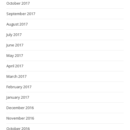
October 2017
September 2017
August 2017
July 2017
June 2017
May 2017
April 2017
March 2017
February 2017
January 2017
December 2016
November 2016
October 2016