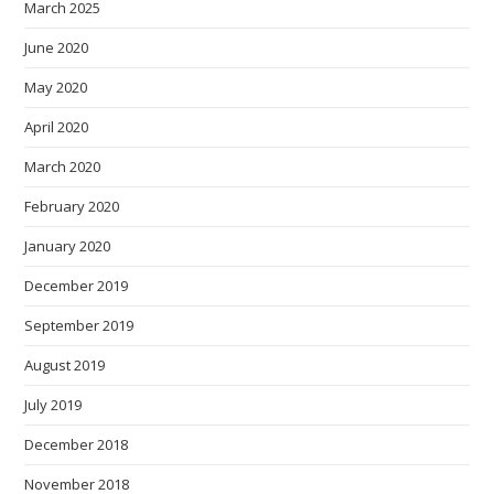
March 2025
June 2020
May 2020
April 2020
March 2020
February 2020
January 2020
December 2019
September 2019
August 2019
July 2019
December 2018
November 2018