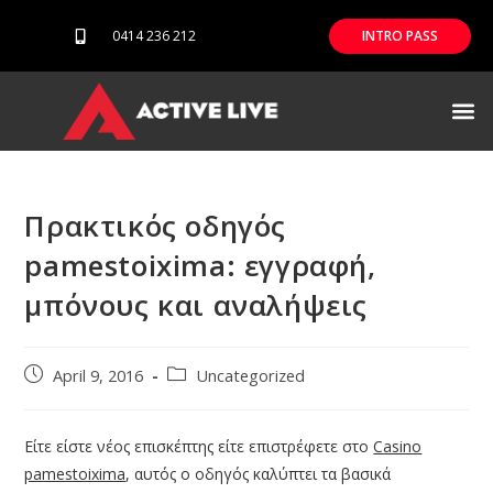
0414 236 212
INTRO PASS
Our difference
Πρακτικός οδηγός
pamestoixima: εγγραφή,
μπόνους και αναλήψεις
April 9, 2016
Uncategorized
Είτε είστε νέος επισκέπτης είτε επιστρέφετε στο
Casino
pamestoixima
, αυτός ο οδηγός καλύπτει τα βασικά