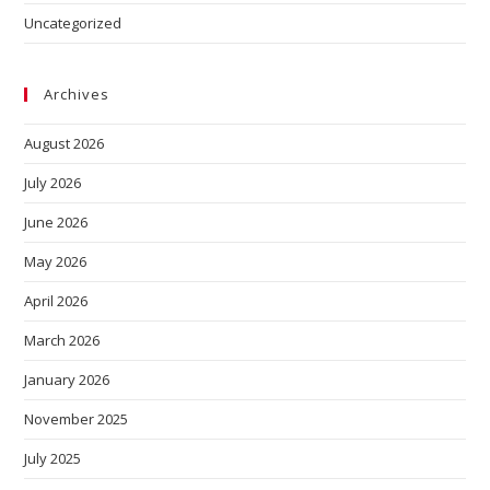
Uncategorized
Archives
August 2026
July 2026
June 2026
May 2026
April 2026
March 2026
January 2026
November 2025
July 2025