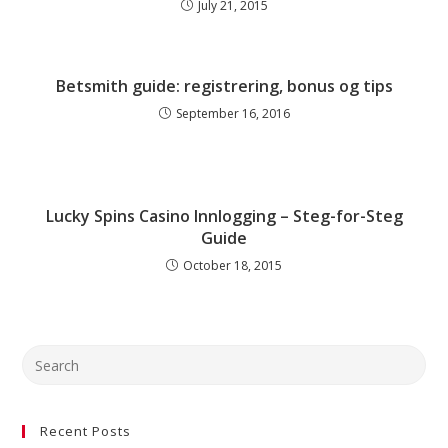
July 21, 2015
Betsmith guide: registrering, bonus og tips
September 16, 2016
Lucky Spins Casino Innlogging – Steg-for-Steg
Guide
October 18, 2015
Recent Posts