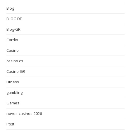
Blog
BLOG DE
Blog-GR
Cardio
Casino
casino ch
Casino-GR
Fitness
gambling
Games
novos-casinos-2026
Post