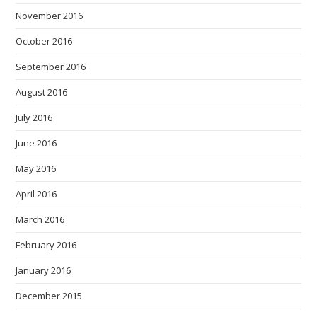
November 2016
October 2016
September 2016
August 2016
July 2016
June 2016
May 2016
April 2016
March 2016
February 2016
January 2016
December 2015