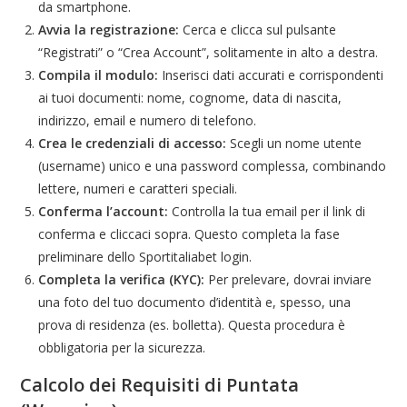
da smartphone.
Avvia la registrazione:
Cerca e clicca sul pulsante
“Registrati” o “Crea Account”, solitamente in alto a destra.
Compila il modulo:
Inserisci dati accurati e corrispondenti
ai tuoi documenti: nome, cognome, data di nascita,
indirizzo, email e numero di telefono.
Crea le credenziali di accesso:
Scegli un nome utente
(username) unico e una password complessa, combinando
lettere, numeri e caratteri speciali.
Conferma l’account:
Controlla la tua email per il link di
conferma e cliccaci sopra. Questo completa la fase
preliminare dello Sportitaliabet login.
Completa la verifica (KYC):
Per prelevare, dovrai inviare
una foto del tuo documento d’identità e, spesso, una
prova di residenza (es. bolletta). Questa procedura è
obbligatoria per la sicurezza.
Calcolo dei Requisiti di Puntata