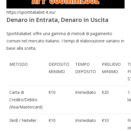
https://sportitaliabet-it.eu/
Denaro in Entrata, Denaro in Uscita
Sportitaliabet offre una gamma di metodi di pagamento
comuni nel mercato italiano. I tempi di elaborazione variano in
base alla scelta.
METODO
DEPOSITO
TEMPO
PRELIEVO
T
MINIMO
DEPOSITO
MINIMO
P
S
Carta di
€10
Immediato
€20
1
Credito/Debito
l
(Visa/Mastercard)
Skrill / Neteller
€10
Immediato
€10
F
o