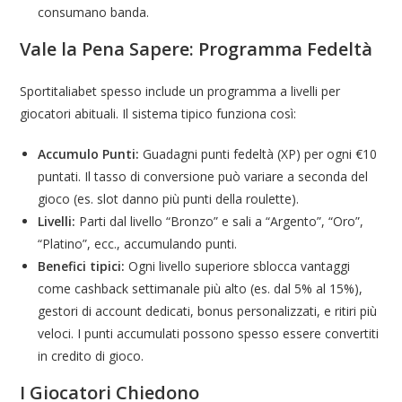
consumano banda.
Vale la Pena Sapere: Programma Fedeltà
Sportitaliabet spesso include un programma a livelli per
giocatori abituali. Il sistema tipico funziona così:
Accumulo Punti:
Guadagni punti fedeltà (XP) per ogni €10
puntati. Il tasso di conversione può variare a seconda del
gioco (es. slot danno più punti della roulette).
Livelli:
Parti dal livello “Bronzo” e sali a “Argento”, “Oro”,
“Platino”, ecc., accumulando punti.
Benefici tipici:
Ogni livello superiore sblocca vantaggi
come cashback settimanale più alto (es. dal 5% al 15%),
gestori di account dedicati, bonus personalizzati, e ritiri più
veloci. I punti accumulati possono spesso essere convertiti
in credito di gioco.
I Giocatori Chiedono