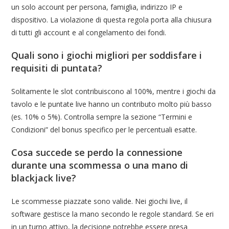
un solo account per persona, famiglia, indirizzo IP e
dispositivo. La violazione di questa regola porta alla chiusura
di tutti gli account e al congelamento dei fondi.
Quali sono i giochi migliori per soddisfare i
requisiti di puntata?
Solitamente le slot contribuiscono al 100%, mentre i giochi da
tavolo e le puntate live hanno un contributo molto più basso
(es. 10% o 5%). Controlla sempre la sezione “Termini e
Condizioni” del bonus specifico per le percentuali esatte.
Cosa succede se perdo la connessione
durante una scommessa o una mano di
blackjack live?
Le scommesse piazzate sono valide. Nei giochi live, il
software gestisce la mano secondo le regole standard. Se eri
in un turno attivo, la decisione potrebbe essere presa