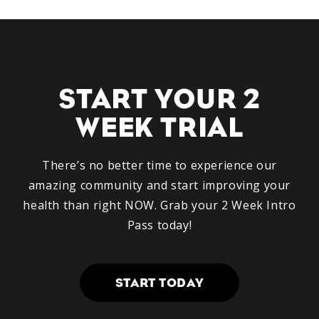
START YOUR 2
WEEK TRIAL
There’s no better time to experience our
amazing community and start improving your
health than right NOW. Grab your 2 Week Intro
Pass today!
START TODAY