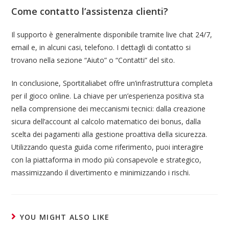
Come contatto l’assistenza clienti?
Il supporto è generalmente disponibile tramite live chat 24/7,
email e, in alcuni casi, telefono. I dettagli di contatto si
trovano nella sezione “Aiuto” o “Contatti” del sito.
In conclusione, Sportitaliabet offre un’infrastruttura completa
per il gioco online. La chiave per un’esperienza positiva sta
nella comprensione dei meccanismi tecnici: dalla creazione
sicura dell’account al calcolo matematico dei bonus, dalla
scelta dei pagamenti alla gestione proattiva della sicurezza.
Utilizzando questa guida come riferimento, puoi interagire
con la piattaforma in modo più consapevole e strategico,
massimizzando il divertimento e minimizzando i rischi.
YOU MIGHT ALSO LIKE