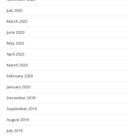
July 2025
March 2025
June 2020
May 2020
April 2020
March 2020
February 2020
January 2020
December 2019
September 2019
August 2019
July 2019