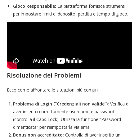
Gioco Responsabile:
La piattaforma fornisce strumenti
per impostare limiti di deposito, perdita e tempo di gioco.
Risoluzione dei Problemi
Ecco come affrontare le situazioni più comuni:
Problema di Login (“Credenziali non valide”):
Verifica di
aver inserito correttamente username e password
(controlla il Caps Lock). Utilizza la funzione “Password
dimenticata” per reimpostarla via email.
Bonus non accreditato:
Controlla di aver inserito un