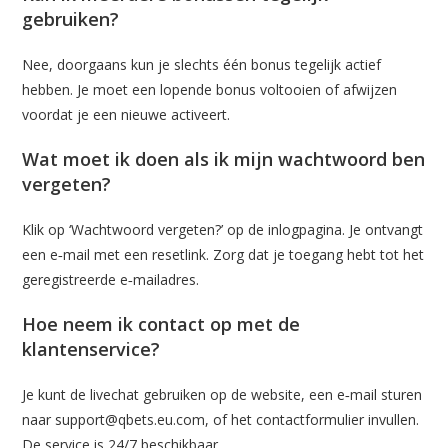
gebruiken?
Nee, doorgaans kun je slechts één bonus tegelijk actief
hebben. Je moet een lopende bonus voltooien of afwijzen
voordat je een nieuwe activeert.
Wat moet ik doen als ik mijn wachtwoord ben
vergeten?
Klik op ‘Wachtwoord vergeten?’ op de inlogpagina. Je ontvangt
een e‑mail met een resetlink. Zorg dat je toegang hebt tot het
geregistreerde e‑mailadres.
Hoe neem ik contact op met de
klantenservice?
Je kunt de livechat gebruiken op de website, een e‑mail sturen
naar support@qbets.eu.com, of het contactformulier invullen.
De service is 24/7 beschikbaar.