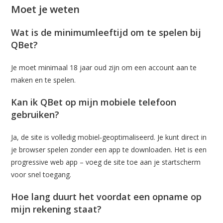
Moet je weten
Wat is de minimumleeftijd om te spelen bij
QBet?
Je moet minimaal 18 jaar oud zijn om een account aan te
maken en te spelen.
Kan ik QBet op mijn mobiele telefoon
gebruiken?
Ja, de site is volledig mobiel‑geoptimaliseerd. Je kunt direct in
je browser spelen zonder een app te downloaden. Het is een
progressive web app – voeg de site toe aan je startscherm
voor snel toegang.
Hoe lang duurt het voordat een opname op
mijn rekening staat?