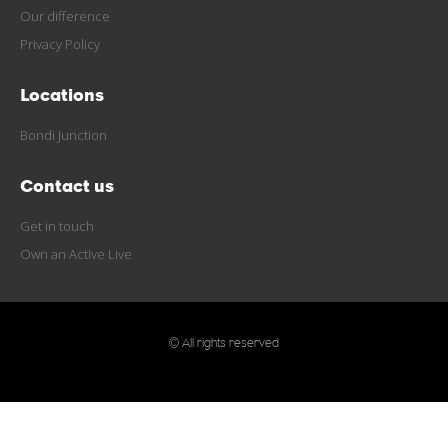
Our difference
Privacy Policy
Locations
Bondi Junction
Contact us
Get in touch
Own an Active Live
© All rights reserved