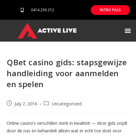
0414 236 212
INTRO PASS
Our difference
QBet casino gids: stapsgewijze
handleiding voor aanmelden
en spelen
July 7, 2016
Uncategorized
Online casino’s verschillen sterk in kwaliteit — deze gids snijdt
door de ruis en behandelt alleen wat er echt toe doet voor