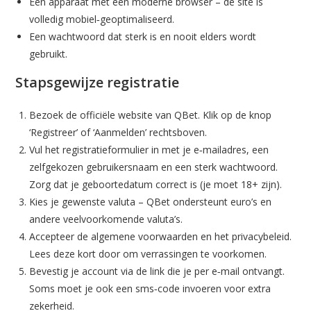
Een apparaat met een moderne browser – de site is
volledig mobiel‑geoptimaliseerd.
Een wachtwoord dat sterk is en nooit elders wordt
gebruikt.
Stapsgewijze registratie
Bezoek de officiële website van QBet. Klik op de knop
‘Registreer’ of ‘Aanmelden’ rechtsboven.
Vul het registratieformulier in met je e‑mailadres, een
zelfgekozen gebruikersnaam en een sterk wachtwoord.
Zorg dat je geboortedatum correct is (je moet 18+ zijn).
Kies je gewenste valuta – QBet ondersteunt euro’s en
andere veelvoorkomende valuta’s.
Accepteer de algemene voorwaarden en het privacybeleid.
Lees deze kort door om verrassingen te voorkomen.
Bevestig je account via de link die je per e‑mail ontvangt.
Soms moet je ook een sms‑code invoeren voor extra
zekerheid.