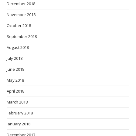
December 2018
November 2018
October 2018
September 2018
August 2018
July 2018
June 2018
May 2018
April 2018
March 2018
February 2018
January 2018
December 2017