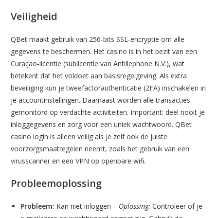
Veiligheid
QBet maakt gebruik van 256‑bits SSL‑encryptie om alle
gegevens te beschermen. Het casino is in het bezit van een
Curaçao‑licentie (sublicentie van Antillephone N.V.), wat
betekent dat het voldoet aan basisregelgeving. Als extra
beveiliging kun je tweefactorauthenticatie (2FA) inschakelen in
je accountinstellingen. Daarnaast worden alle transacties
gemonitord op verdachte activiteiten. Important: deel nooit je
inloggegevens en zorg voor een uniek wachtwoord. QBet
casino login is alleen veilig als je zelf ook de juiste
voorzorgsmaatregelen neemt, zoals het gebruik van een
virusscanner en een VPN op openbare wifi.
Probleemoplossing
Probleem:
Kan niet inloggen –
Oplossing:
Controleer of je