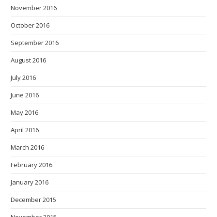
November 2016
October 2016
September 2016
August 2016
July 2016
June 2016
May 2016
April 2016
March 2016
February 2016
January 2016
December 2015