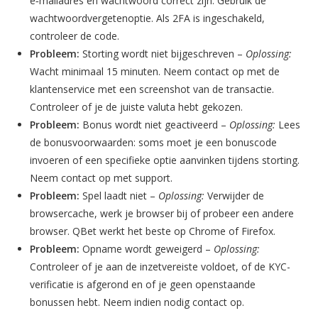
e‑mailadres en wachtwoord correct zijn. Gebruik de
wachtwoordvergetenoptie. Als 2FA is ingeschakeld,
controleer de code.
Probleem:
Storting wordt niet bijgeschreven –
Oplossing:
Wacht minimaal 15 minuten. Neem contact op met de
klantenservice met een screenshot van de transactie.
Controleer of je de juiste valuta hebt gekozen.
Probleem:
Bonus wordt niet geactiveerd –
Oplossing:
Lees
de bonusvoorwaarden: soms moet je een bonuscode
invoeren of een specifieke optie aanvinken tijdens storting.
Neem contact op met support.
Probleem:
Spel laadt niet –
Oplossing:
Verwijder de
browsercache, werk je browser bij of probeer een andere
browser. QBet werkt het beste op Chrome of Firefox.
Probleem:
Opname wordt geweigerd –
Oplossing:
Controleer of je aan de inzetvereiste voldoet, of de KYC-
verificatie is afgerond en of je geen openstaande
bonussen hebt. Neem indien nodig contact op.