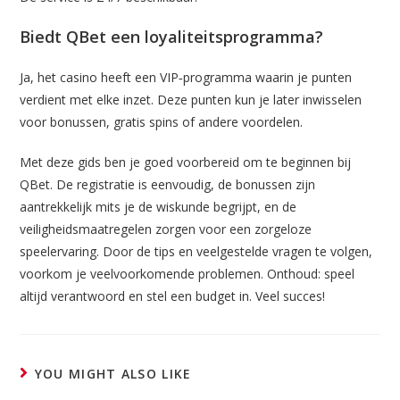
Biedt QBet een loyaliteitsprogramma?
Ja, het casino heeft een VIP‑programma waarin je punten
verdient met elke inzet. Deze punten kun je later inwisselen
voor bonussen, gratis spins of andere voordelen.
Met deze gids ben je goed voorbereid om te beginnen bij
QBet. De registratie is eenvoudig, de bonussen zijn
aantrekkelijk mits je de wiskunde begrijpt, en de
veiligheidsmaatregelen zorgen voor een zorgeloze
speelervaring. Door de tips en veelgestelde vragen te volgen,
voorkom je veelvoorkomende problemen. Onthoud: speel
altijd verantwoord en stel een budget in. Veel succes!
YOU MIGHT ALSO LIKE