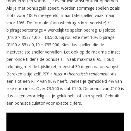
moet inzetten voordat je eventuele winsten kunt opnemen.
Als je met bonusgeld speelt, worden sommige spellen zoals
slots voor 100% meegeteld, maar tafelspellen vaak maar
voor 10%. De formule: (bonusbedrag × inzetvereiste) /
bijdragepercentage = werkelijk te spelen bedrag. Bij slots:
(€100 × 35) / 1,00 = €3.500. Bij roulette met 10% bijdrage:
(€100 × 35) / 0,10 = €35.000. Kies dus spellen die de
inzetvereiste sneller vervullen. Let ook op de maximale inzet
per ronde tijdens de bonuseis – vaak maximaal €5. Houd
rekening met de tijdslimiet, meestal 30 dagen na ontvangst.
Bereken altijd zelf:
RTP
×
inzet
=
theoretisch rendement
. Als
een slot een RTP van 96% heeft, verlies je gemiddeld 4% van
elke euro inzet. Over €3.500 is dat €140. De bonus van €100 is
dus alleen voordelig als je geluk hebt of slim speelt. Gebruik
een bonuscalculator voor exacte cijfers.