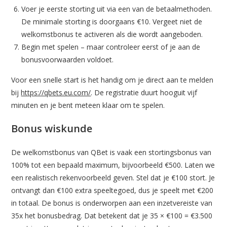
Voer je eerste storting uit via een van de betaalmethoden.
De minimale storting is doorgaans €10. Vergeet niet de
welkomstbonus te activeren als die wordt aangeboden.
Begin met spelen – maar controleer eerst of je aan de
bonusvoorwaarden voldoet.
Voor een snelle start is het handig om je direct aan te melden
bij
https://qbets.eu.com/
. De registratie duurt hooguit vijf
minuten en je bent meteen klaar om te spelen.
Bonus wiskunde
De welkomstbonus van QBet is vaak een stortingsbonus van
100% tot een bepaald maximum, bijvoorbeeld €500. Laten we
een realistisch rekenvoorbeeld geven. Stel dat je €100 stort. Je
ontvangt dan €100 extra speeltegoed, dus je speelt met €200
in totaal. De bonus is onderworpen aan een inzetvereiste van
35x het bonusbedrag. Dat betekent dat je 35 × €100 = €3.500