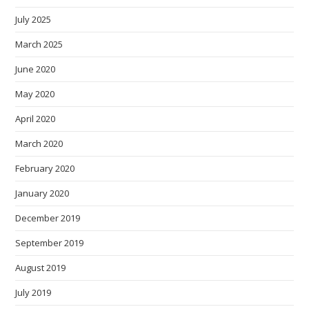
July 2025
March 2025
June 2020
May 2020
April 2020
March 2020
February 2020
January 2020
December 2019
September 2019
August 2019
July 2019