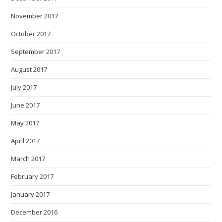
November 2017
October 2017
September 2017
August 2017
July 2017
June 2017
May 2017
April 2017
March 2017
February 2017
January 2017
December 2016