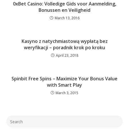
0xBet Casino: Volledige Gids voor Aanmelding,
Bonussen en Veiligheid
March 13, 2016
Kasyno z natychmiastową wypłatą bez
weryfikacji – poradnik krok po kroku
April 23, 2018
Spinbit Free Spins – Maximize Your Bonus Value
with Smart Play
March 3, 2015