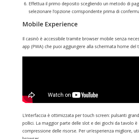
Effettua il primo deposito scegliendo un metodo di paga
selezionare l’opzione corrispondente prima di conferm
Mobile Experience
Il casinò è accessibile tramite browser mobile senza necess
app (PWA) che puoi aggiungere alla schermata home del
L’interfaccia è ottimizzata per touch screen: pulsanti gran
pollici. La maggior parte delle slot e dei giochi da tavolo è
compressione delle risorse. Per un’esperienza migliore, uti
browser.