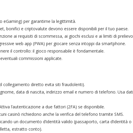
o eGaming) per garantirne la legittimità.
t, bonifici e criptovalute devono essere disponibili per il tuo paese.
zione ai requisiti di scommessa, ai giochi esclusi e ai limiti di prelievo
progressive web app (PWA) per giocare senza intoppi da smartphone.
nere il controllo: il gioco responsabile è fondamentale.
 eventuali commissioni applicate.
il collegamento diretto evita siti fraudolenti).
gnome, data di nascita, indirizzo email e numero di telefono. Usa dat
iva l’autenticazione a due fattori (2FA) se disponibile.
lcuni casinò richiedono anche la verifica del telefono tramite SMS.
cando un documento d’identità valido (passaporto, carta d’identità o
letta, estratto conto).