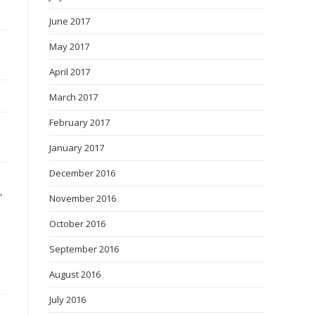
June 2017
May 2017
April 2017
March 2017
February 2017
January 2017
December 2016
”
November 2016
October 2016
September 2016
August 2016
July 2016