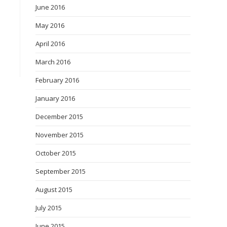
June 2016
May 2016
April 2016
March 2016
February 2016
January 2016
December 2015
November 2015
October 2015
September 2015
August 2015
July 2015
June 2015