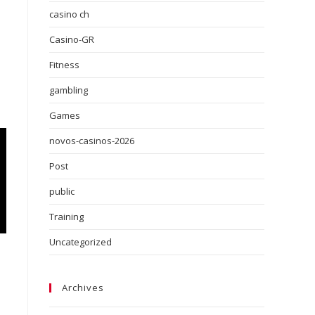
casino ch
Casino-GR
Fitness
gambling
Games
novos-casinos-2026
Post
public
Training
Uncategorized
Archives