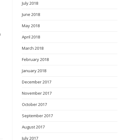
July 2018
June 2018
May 2018
n
April 2018
March 2018
February 2018
January 2018
December 2017
November 2017
October 2017
September 2017
August 2017
July 2017