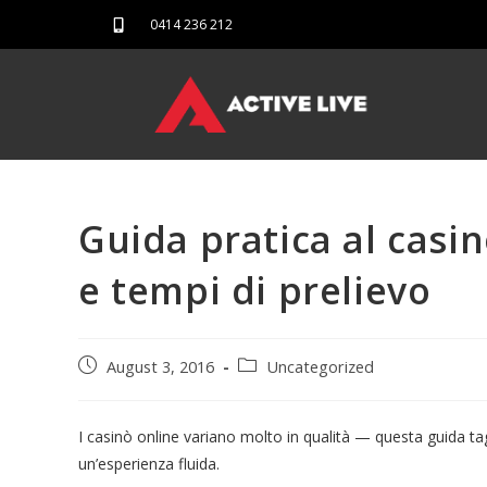
0414 236 212
Guida pratica al casi
e tempi di prelievo
August 3, 2016
Uncategorized
I casinò online variano molto in qualità — questa guida ta
un’esperienza fluida.