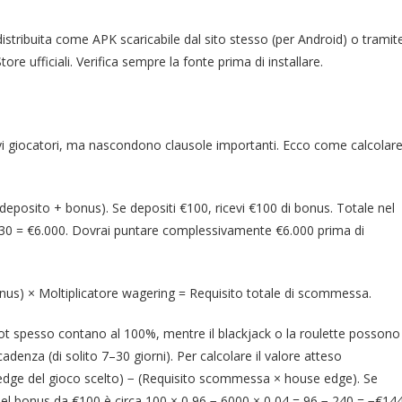
distribuita come APK scaricabile dal sito stesso (per Android) o tramit
ore ufficiali. Verifica sempre la fonte prima di installare.
uovi giocatori, ma nascondono clausole importanti. Ecco come calcolar
posito + bonus). Se depositi €100, ricevi €100 di bonus. Totale nel
 30 = €6.000. Dovrai puntare complessivamente €6.000 prima di
us) × Moltiplicatore wagering = Requisito totale di scommessa.
slot spesso contano al 100%, mentre il blackjack o la roulette possono
denza (di solito 7–30 giorni). Per calcolare il valore atteso
edge del gioco scelto) − (Requisito scommessa × house edge). Se
del bonus da €100 è circa 100 × 0,96 − 6000 × 0,04 = 96 − 240 = −€144