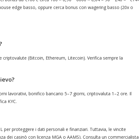
e house edge basso, oppure cerca bonus con wagering basso (20x o
?
ne criptovalute (Bitcoin, Ethereum, Litecoin). Verifica sempre la
lievo?
rni lavorativi, bonifico bancario 5–7 giorni, criptovaluta 1–2 ore. Il
fica KYC.
 per proteggere i dati personali e finanziari. Tuttavia, le vincite
enza dei casinò con licenza MGA o AAMS). Consulta un commercialista