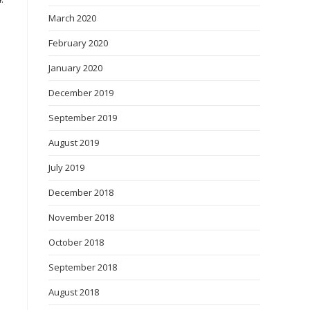
March 2020
February 2020
January 2020
December 2019
September 2019
August 2019
July 2019
December 2018
November 2018
October 2018
September 2018
August 2018