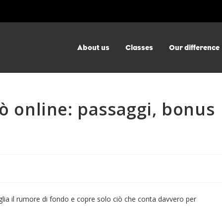
About us
Classes
Our difference
nò online: passaggi, bonus
glia il rumore di fondo e copre solo ciò che conta davvero per