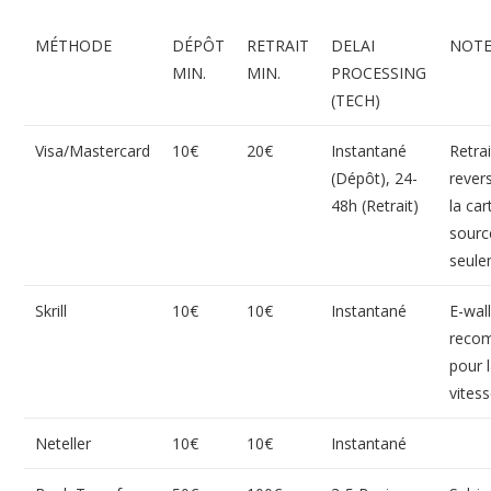
MÉTHODE
DÉPÔT
RETRAIT
DELAI
NOT
MIN.
MIN.
PROCESSING
(TECH)
Visa/Mastercard
10€
20€
Instantané
Retrai
(Dépôt), 24-
rever
48h (Retrait)
la car
sourc
seule
Skrill
10€
10€
Instantané
E-wal
reco
pour 
vitess
Neteller
10€
10€
Instantané