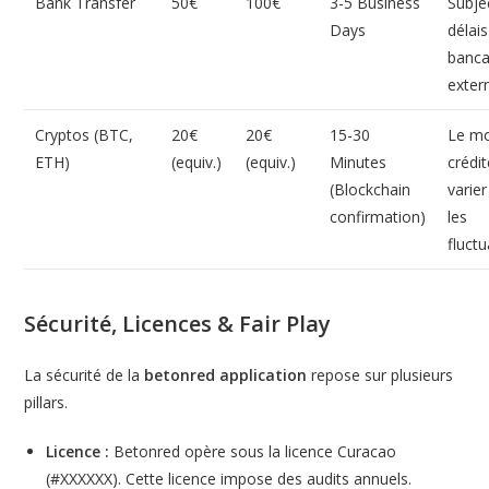
Bank Transfer
50€
100€
3-5 Business
Subje
Days
délais
banca
exter
Cryptos (BTC,
20€
20€
15-30
Le m
ETH)
(equiv.)
(equiv.)
Minutes
crédi
(Blockchain
varie
confirmation)
les
fluctu
Sécurité, Licences & Fair Play
La sécurité de la
betonred application
repose sur plusieurs
pillars.
Licence :
Betonred opère sous la licence Curacao
(#XXXXXX). Cette licence impose des audits annuels.