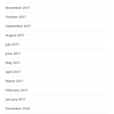
November 2017
October 2017
September 2017
August 2017
July 2017
June 2017
May 2017
April 2017
March 2017
February 2017
January 2017
December 2016