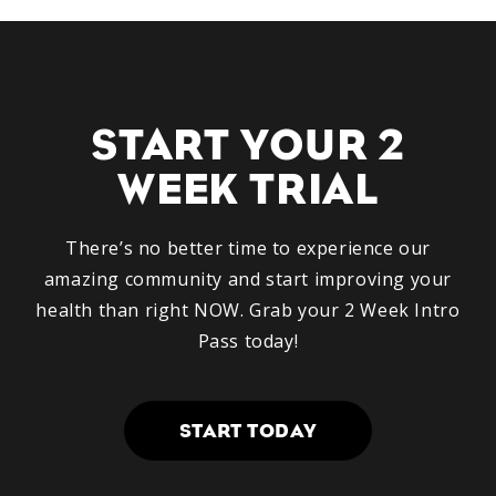
START YOUR 2
WEEK TRIAL
There’s no better time to experience our
amazing community and start improving your
health than right NOW. Grab your 2 Week Intro
Pass today!
START TODAY