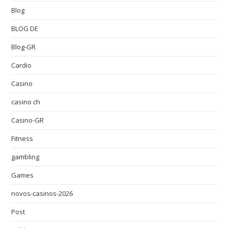
Blog
BLOG DE
Blog-GR
Cardio
Casino
casino ch
Casino-GR
Fitness
gambling
Games
novos-casinos-2026
Post