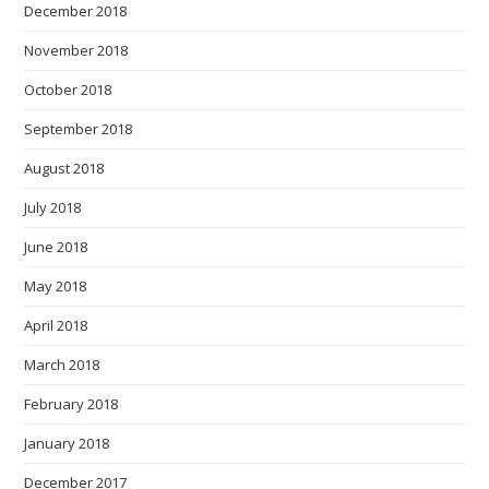
December 2018
November 2018
October 2018
September 2018
August 2018
July 2018
June 2018
May 2018
April 2018
March 2018
February 2018
January 2018
December 2017