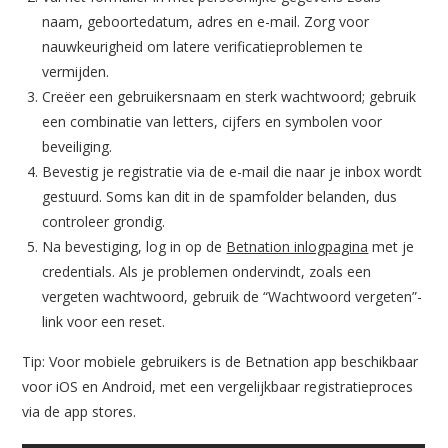
naam, geboortedatum, adres en e-mail. Zorg voor
nauwkeurigheid om latere verificatieproblemen te
vermijden.
Creëer een gebruikersnaam en sterk wachtwoord; gebruik
een combinatie van letters, cijfers en symbolen voor
beveiliging.
Bevestig je registratie via de e-mail die naar je inbox wordt
gestuurd. Soms kan dit in de spamfolder belanden, dus
controleer grondig.
Na bevestiging, log in op de
Betnation inlogpagina
met je
credentials. Als je problemen ondervindt, zoals een
vergeten wachtwoord, gebruik de “Wachtwoord vergeten”-
link voor een reset.
Tip: Voor mobiele gebruikers is de Betnation app beschikbaar
voor iOS en Android, met een vergelijkbaar registratieproces
via de app stores.