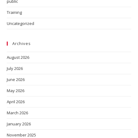
public
Training
Uncategorized
Archives
August 2026
July 2026
June 2026
May 2026
April 2026
March 2026
January 2026
November 2025