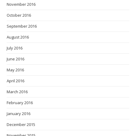
November 2016
October 2016
September 2016
August 2016
July 2016
June 2016
May 2016
April 2016
March 2016
February 2016
January 2016
December 2015
November 2015