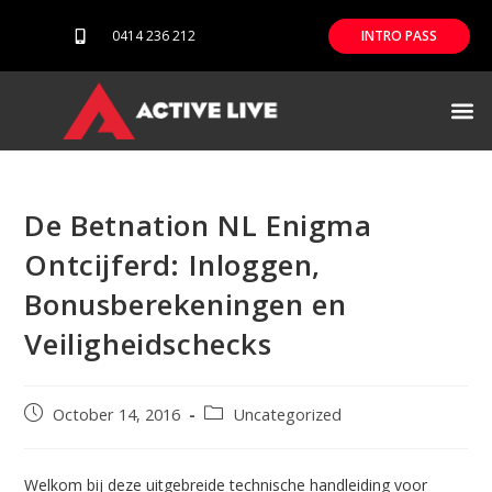
0414 236 212
INTRO PASS
Our difference
De Betnation NL Enigma
Ontcijferd: Inloggen,
Bonusberekeningen en
Veiligheidschecks
October 14, 2016
Uncategorized
Welkom bij deze uitgebreide technische handleiding voor