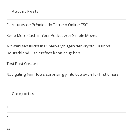
Recent Posts
Estruturas de Prêmios do Torneio Online ESC
Keep More Cash in Your Pocket with Simple Moves
Mit wenigen Klicks ins Spielvergnügen der Krypto Casinos
Deutschland – so einfach kann es gehen
Test Post Created
Navigating 1win feels surprisingly intuitive even for first-timers
Categories
1
2
25