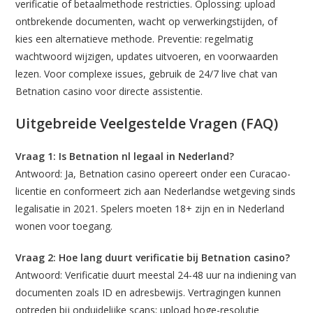
verificatie of betaalmethode restricties. Oplossing: upload
ontbrekende documenten, wacht op verwerkingstijden, of
kies een alternatieve methode. Preventie: regelmatig
wachtwoord wijzigen, updates uitvoeren, en voorwaarden
lezen. Voor complexe issues, gebruik de 24/7 live chat van
Betnation casino voor directe assistentie.
Uitgebreide Veelgestelde Vragen (FAQ)
Vraag 1: Is Betnation nl legaal in Nederland?
Antwoord: Ja, Betnation casino opereert onder een Curacao-
licentie en conformeert zich aan Nederlandse wetgeving sinds
legalisatie in 2021. Spelers moeten 18+ zijn en in Nederland
wonen voor toegang.
Vraag 2: Hoe lang duurt verificatie bij Betnation casino?
Antwoord: Verificatie duurt meestal 24-48 uur na indiening van
documenten zoals ID en adresbewijs. Vertragingen kunnen
optreden bij onduidelijke scans; upload hoge-resolutie