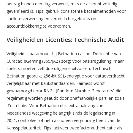
bedrag binnen een dag verwerkt, mits de account volledig
geverifieerd is. Tips: gebruik consistente betaalmethoden voor
snellere verwerking en vermijd chargebacks om
accountblokkering te voorkomen.
Veiligheid en Licenties: Technische Audit
Veiligheid is paramount bij Betnation casino. De licentie van
Curacao eGaming (365/JAZ) zorgt voor basisregulering, maar
spelers moeten zelf due diligence uitvoeren. Technisch:
Betnation gebruikt 256-bit SSL-encryptie voor dataoverdracht,
vergelijkbaar met bankstandaarden. Fairness wordt
gewaarborgd door RNGs (Random Number Generators) die
regelmatig worden geaudit door onafhankelijke partijen zoals
iTech Labs. Voor Betnation nl is extra naleving van
Nederlandse wetgeving belangrijk sinds de legalisering in
2021; controleer of het casino een vergunning heeft van de
Kansspelautoriteit. Tips: activeer tweefactorauthenticatie als