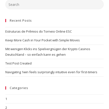
Recent Posts
Estruturas de Prêmios do Torneio Online ESC
Keep More Cash in Your Pocket with Simple Moves
Mit wenigen Klicks ins Spielvergnügen der Krypto Casinos
Deutschland – so einfach kann es gehen
Test Post Created
Navigating 1win feels surprisingly intuitive even for first-timers
Categories
1
2