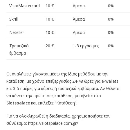
Visa/Mastercard
10 €
Άμεσα
0%
Skrill
10 €
Άμεσα
0%
Neteller
10 €
Άμεσα
0%
Τραπεζικό
20 €
1-3 εργάσιμες
0%
έμβασμα
Οι αναλήψεις γίνονται μέσω της ίδιας μεθόδου με την
κατάθεση, με χρόνο επεξεργασίας 24-48 ώρες για e-wallets
και 3-5 ημέρες για κάρτες ή τραπεζικά εμβάσματα. Αν θέλετε
να κάνετε την πρώτη σας κατάθεση, μεταβείτε στο
Slotspalace
και επιλέξτε “Κατάθεση”.
Για να ολοκληρωθεί η διαδικασία, χρησιμοποιήστε τον
σύνδεσμο:
https://slotspalace.com.gr/