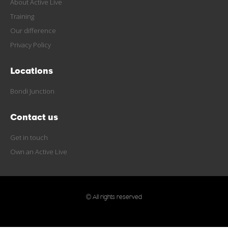
About Active Live
Training
Our difference
Privacy Policy
Locations
Bondi Junction
Contact us
Get in touch
Own an Active Live
© All rights reserved