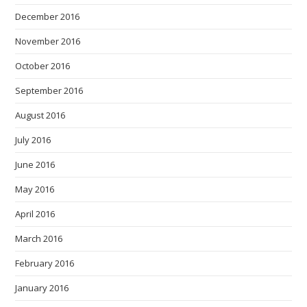
December 2016
November 2016
October 2016
September 2016
August 2016
July 2016
June 2016
May 2016
April 2016
March 2016
February 2016
January 2016