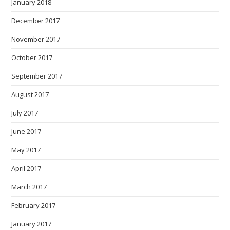
January 2018
December 2017
November 2017
October 2017
September 2017
August 2017
July 2017
June 2017
May 2017
April 2017
March 2017
February 2017
January 2017