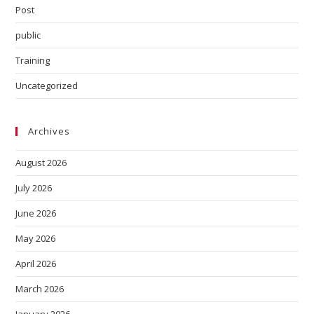
Post
public
Training
Uncategorized
Archives
August 2026
July 2026
June 2026
May 2026
April 2026
March 2026