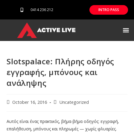
0414 236 212
INTRO PASS
Our difference
Slotspalace: Πλήρης οδηγός
εγγραφής, μπόνους και
ανάληψης
October 16, 2016
Uncategorized
Αυτός είναι ένας πρακτικός, βήμα-βήμα οδηγός: εγγραφή,
επαλήθευση, μπόνους και πληρωμές — χωρίς φλυαρίες.