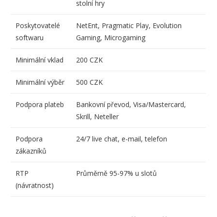
stolní hry
Poskytovatelé
NetEnt, Pragmatic Play, Evolution
softwaru
Gaming, Microgaming
Minimální vklad
200 CZK
Minimální výběr
500 CZK
Podpora plateb
Bankovní převod, Visa/Mastercard,
Skrill, Neteller
Podpora
24/7 live chat, e-mail, telefon
zákazníků
RTP
Průměrně 95-97% u slotů
(návratnost)