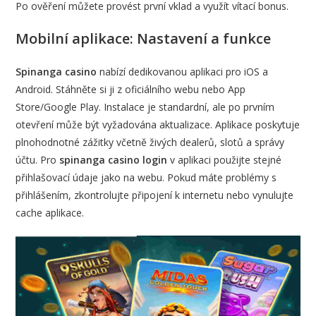
Po ověření můžete provést první vklad a využít vítací bonus.
Mobilní aplikace: Nastavení a funkce
Spinanga casino
nabízí dedikovanou aplikaci pro iOS a
Android. Stáhněte si ji z oficiálního webu nebo App
Store/Google Play. Instalace je standardní, ale po prvním
otevření může být vyžadována aktualizace. Aplikace poskytuje
plnohodnotné zážitky včetně živých dealerů, slotů a správy
účtu. Pro
spinanga casino login
v aplikaci použijte stejné
přihlašovací údaje jako na webu. Pokud máte problémy s
přihlášením, zkontrolujte připojení k internetu nebo vynulujte
cache aplikace.