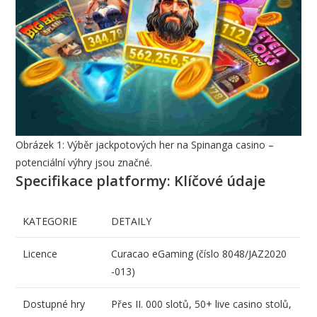
Obrázek 1: Výběr jackpotových her na Spinanga casino –
potenciální výhry jsou značné.
Specifikace platformy: Klíčové údaje
KATEGORIE
DETAILY
Licence
Curacao eGaming (číslo 8048/JAZ2020
-013)
Dostupné hry
Přes II. 000 slotů, 50+ live casino stolů,