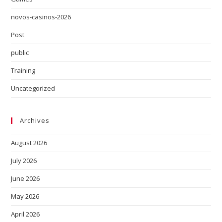
novos-casinos-2026
Post
public
Training
Uncategorized
Archives
August 2026
July 2026
June 2026
May 2026
April 2026