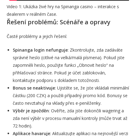
Video 1: Ukázka živé hry na Spinanga casino – interakce s
dealerem v reálném čase.
Řešení problémů: Scénáře a opravy
Časté problémy a jejich řešení:
Spinanga login nefunguje
: Zkontrolujte, zda zadáváte
správné heslo (citlivé na velká/malá písmena). Pokud jste
zapomněli heslo, použijte funkci „Obnovit heslo“ na
přihlašovací stránce. Pokud je účet zablokován,
kontaktujte podporu s dokladem totožnosti.
Bonus se neaktivuje
: Ujistěte se, že jste vkládali minimální
částku (200 CZK) a použili případný promo kód. Bonusy se
často nevztahují na vklady přes e-peněženky.
Výběr je zpožděn
: Ověřte, zda jste dokončili wagering a
zda není výběr v procesu manualní kontroly (může trvat až
72 hodin).
Aplikace havaruje
: Aktualizujte aplikaci na nejnovější verzi