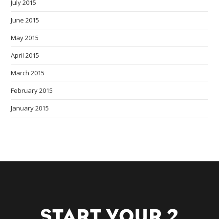
July 2015
June 2015
May 2015
April 2015
March 2015
February 2015
January 2015
START YOUR 2