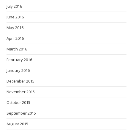
July 2016
June 2016
May 2016
April 2016
March 2016
February 2016
January 2016
December 2015
November 2015
October 2015
September 2015
August 2015