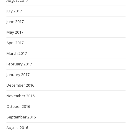
August 2017
July 2017
June 2017
May 2017
April 2017
March 2017
February 2017
January 2017
December 2016
November 2016
October 2016
September 2016
August 2016