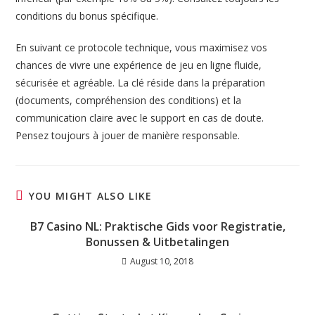
conditions du bonus spécifique.
En suivant ce protocole technique, vous maximisez vos
chances de vivre une expérience de jeu en ligne fluide,
sécurisée et agréable. La clé réside dans la préparation
(documents, compréhension des conditions) et la
communication claire avec le support en cas de doute.
Pensez toujours à jouer de manière responsable.
YOU MIGHT ALSO LIKE
B7 Casino NL: Praktische Gids voor Registratie,
Bonussen & Uitbetalingen
August 10, 2018