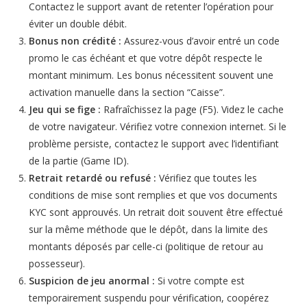
Contactez le support avant de retenter l’opération pour
éviter un double débit.
Bonus non crédité :
Assurez-vous d’avoir entré un code
promo le cas échéant et que votre dépôt respecte le
montant minimum. Les bonus nécessitent souvent une
activation manuelle dans la section “Caisse”.
Jeu qui se fige :
Rafraîchissez la page (F5). Videz le cache
de votre navigateur. Vérifiez votre connexion internet. Si le
problème persiste, contactez le support avec l’identifiant
de la partie (Game ID).
Retrait retardé ou refusé :
Vérifiez que toutes les
conditions de mise sont remplies et que vos documents
KYC sont approuvés. Un retrait doit souvent être effectué
sur la même méthode que le dépôt, dans la limite des
montants déposés par celle-ci (politique de retour au
possesseur).
Suspicion de jeu anormal :
Si votre compte est
temporairement suspendu pour vérification, coopérez