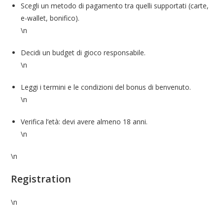
Scegli un metodo di pagamento tra quelli supportati (carte,
e-wallet, bonifico).
\n
Decidi un budget di gioco responsabile.
\n
Leggi i termini e le condizioni del bonus di benvenuto.
\n
Verifica l’età: devi avere almeno 18 anni.
\n
\n
Registration
\n