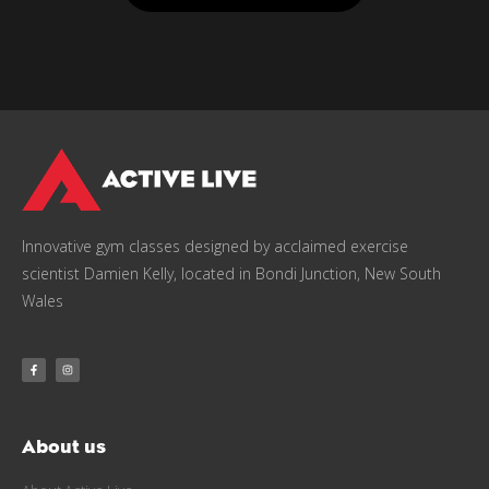
Innovative gym classes designed by acclaimed exercise
scientist Damien Kelly, located in Bondi Junction, New South
Wales
About us