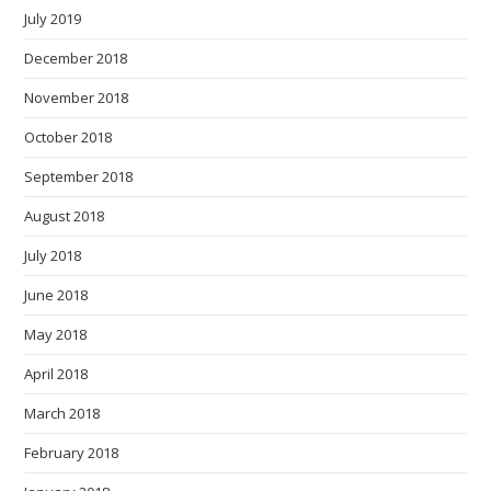
July 2019
December 2018
November 2018
October 2018
September 2018
August 2018
July 2018
June 2018
May 2018
April 2018
March 2018
February 2018