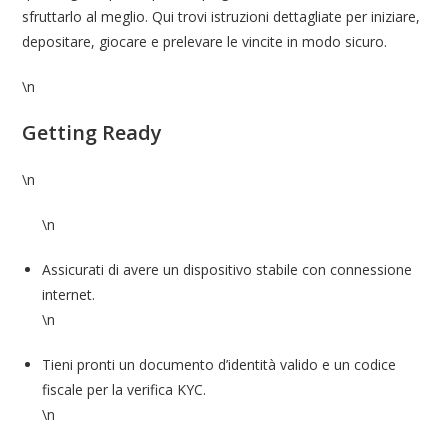
sfruttarlo al meglio. Qui trovi istruzioni dettagliate per iniziare,
depositare, giocare e prelevare le vincite in modo sicuro.
\n
Getting Ready
\n
\n
Assicurati di avere un dispositivo stabile con connessione
internet.
\n
Tieni pronti un documento d’identità valido e un codice
fiscale per la verifica KYC.
\n