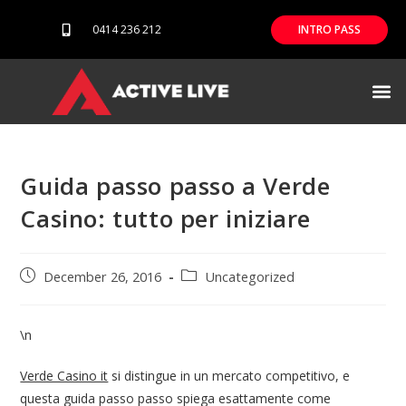
0414 236 212
INTRO PASS
Our difference
Guida passo passo a Verde
Casino: tutto per iniziare
December 26, 2016
Uncategorized
\n
Verde Casino it
si distingue in un mercato competitivo, e
questa guida passo passo spiega esattamente come