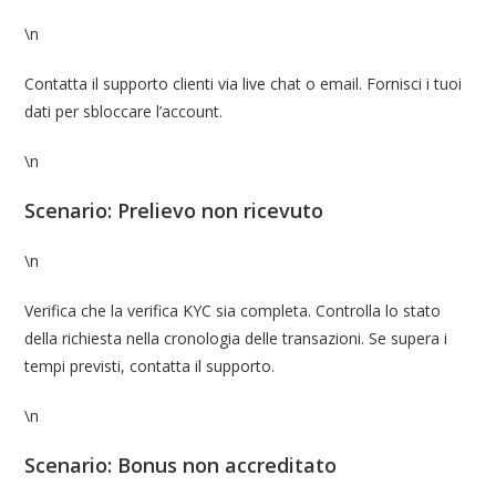
\n
Contatta il supporto clienti via live chat o email. Fornisci i tuoi
dati per sbloccare l’account.
\n
Scenario: Prelievo non ricevuto
\n
Verifica che la verifica KYC sia completa. Controlla lo stato
della richiesta nella cronologia delle transazioni. Se supera i
tempi previsti, contatta il supporto.
\n
Scenario: Bonus non accreditato