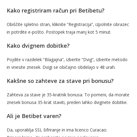
Kako registriram račun pri Betibetu?
Obiščite spletno stran, kliknite “Registracija”, izpolnite obrazec
in potrdite e-pošto. Postopek traja manj kot 5 minut.
Kako dvignem dobitke?
Pojdite v razdelek “Blagajna”, izberite “Dvig”, izberite metodo
in vnesite znesek. Dvigi se običajno obdelajo v 48 urah.
Kakšne so zahteve za stave pri bonusu?
Zahteva za stave je 35-kratnik bonusa. To pomeni, da morate
znesek bonusa 35-krat staviti, preden lahko dvignete dobitke.
Ali je Betibet varen?
Da, uporablja SSL šifriranje in ima licenco Curacao.