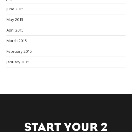
June 2015
May 2015
April 2015
March 2015
February 2015
January 2015
START YOUR 2