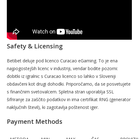
Safety & Licensing
Betibet deluje pod licenco Curacao eGaming. To je ena
najpogostejših licenc v industriji, vendar bodite pozorni:
dobitki iz igralnic s Curacao licenco so lahko v Sloveniji
obdavčeni kot drugi dohodki. Priporočamo, da se posvetujete
s finančnim svetovalcem. Spletna stran uporablja SSL
šifriranje za zaščito podatkov in ima certifikat RNG (generator
naključnih števil), ki zagotavlja poštenost iger.
Payment Methods