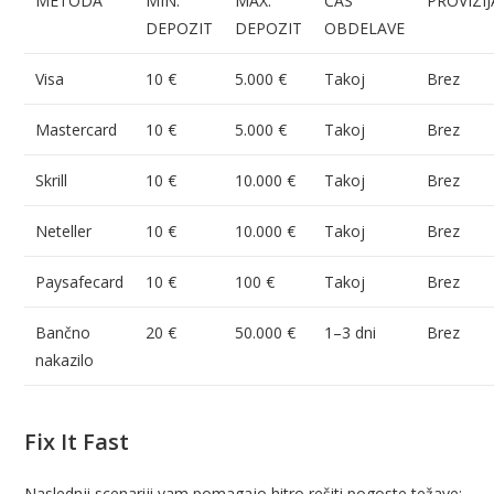
METODA
MIN.
MAX.
ČAS
PROVIZIJ
DEPOZIT
DEPOZIT
OBDELAVE
Visa
10 €
5.000 €
Takoj
Brez
Mastercard
10 €
5.000 €
Takoj
Brez
Skrill
10 €
10.000 €
Takoj
Brez
Neteller
10 €
10.000 €
Takoj
Brez
Paysafecard
10 €
100 €
Takoj
Brez
Bančno
20 €
50.000 €
1–3 dni
Brez
nakazilo
Fix It Fast
Naslednji scenariji vam pomagajo hitro rešiti pogoste težave: