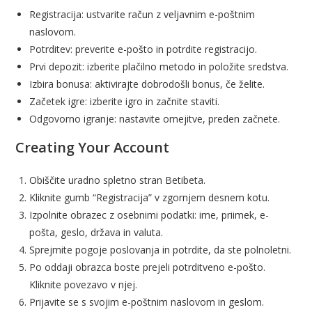
Registracija: ustvarite račun z veljavnim e-poštnim
naslovom.
Potrditev: preverite e-pošto in potrdite registracijo.
Prvi depozit: izberite plačilno metodo in položite sredstva.
Izbira bonusa: aktivirajte dobrodošli bonus, če želite.
Začetek igre: izberite igro in začnite staviti.
Odgovorno igranje: nastavite omejitve, preden začnete.
Creating Your Account
Obiščite uradno spletno stran Betibeta.
Kliknite gumb “Registracija” v zgornjem desnem kotu.
Izpolnite obrazec z osebnimi podatki: ime, priimek, e-
pošta, geslo, država in valuta.
Sprejmite pogoje poslovanja in potrdite, da ste polnoletni.
Po oddaji obrazca boste prejeli potrditveno e-pošto.
Kliknite povezavo v njej.
Prijavite se s svojim e-poštnim naslovom in geslom.