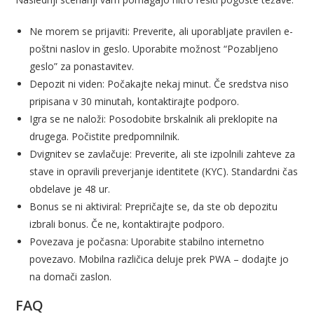
Ne morem se prijaviti: Preverite, ali uporabljate pravilen e-
poštni naslov in geslo. Uporabite možnost “Pozabljeno
geslo” za ponastavitev.
Depozit ni viden: Počakajte nekaj minut. Če sredstva niso
pripisana v 30 minutah, kontaktirajte podporo.
Igra se ne naloži: Posodobite brskalnik ali preklopite na
drugega. Počistite predpomnilnik.
Dvignitev se zavlačuje: Preverite, ali ste izpolnili zahteve za
stave in opravili preverjanje identitete (KYC). Standardni čas
obdelave je 48 ur.
Bonus se ni aktiviral: Prepričajte se, da ste ob depozitu
izbrali bonus. Če ne, kontaktirajte podporo.
Povezava je počasna: Uporabite stabilno internetno
povezavo. Mobilna različica deluje prek PWA – dodajte jo
na domači zaslon.
FAQ