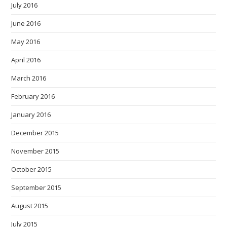
July 2016
June 2016
May 2016
April 2016
March 2016
February 2016
January 2016
December 2015
November 2015
October 2015
September 2015
August 2015
July 2015