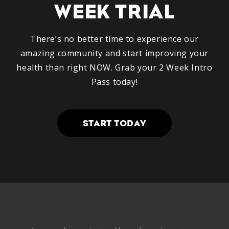
WEEK TRIAL
There’s no better time to experience our
amazing community and start improving your
health than right NOW. Grab your 2 Week Intro
Pass today!
START TODAY