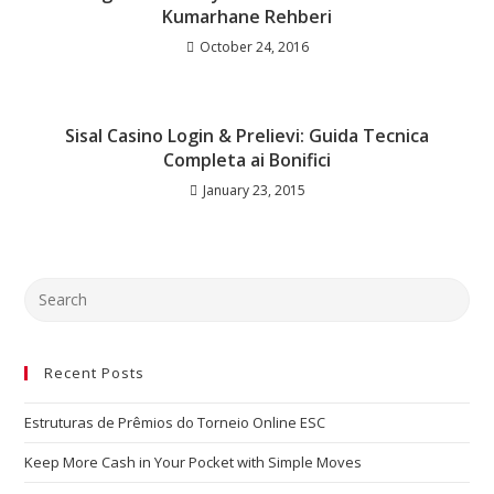
Kumarhane Rehberi
October 24, 2016
Sisal Casino Login & Prelievi: Guida Tecnica
Completa ai Bonifici
January 23, 2015
Recent Posts
Estruturas de Prêmios do Torneio Online ESC
Keep More Cash in Your Pocket with Simple Moves