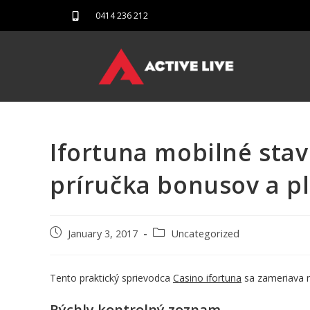
0414 236 212
Ifortuna mobilné stav
príručka bonusov a pl
January 3, 2017
Uncategorized
Tento praktický sprievodca
Casino ifortuna
sa zameriava na
Rýchly kontrolný zoznam