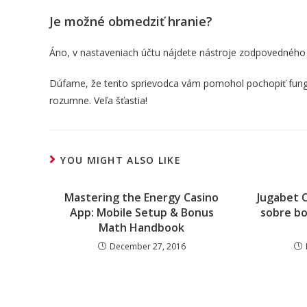
Je možné obmedziť hranie?
Áno, v nastaveniach účtu nájdete nástroje zodpovedného 
Dúfame, že tento sprievodca vám pomohol pochopiť fungo
rozumne. Veľa šťastia!
YOU MIGHT ALSO LIKE
Mastering the Energy Casino
Jugabet C
App: Mobile Setup & Bonus
sobre bo
Math Handbook
December 27, 2016