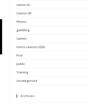
casino ch
Casino-GR
Fitness
gambling
Games
novos-casinos-2026
Post
public
Training
Uncategorized
Archives