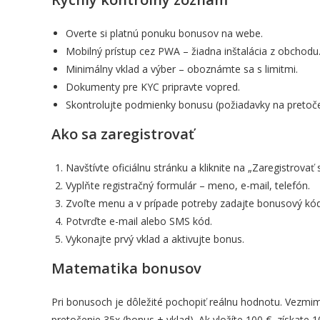
Overte si platnú ponuku bonusov na webe.
Mobilný prístup cez PWA – žiadna inštalácia z obchodu
Minimálny vklad a výber – oboznámte sa s limitmi.
Dokumenty pre KYC pripravte vopred.
Skontrolujte podmienky bonusu (požiadavky na pretoče
Ako sa zaregistrovať
Navštívte oficiálnu stránku a kliknite na „Zaregistrovať 
Vyplňte registračný formulár – meno, e-mail, telefón.
Zvoľte menu a v prípade potreby zadajte bonusový kód
Potvrďte e-mail alebo SMS kód.
Vykonajte prvý vklad a aktivujte bonus.
Matematika bonusov
Pri bonusoch je dôležité pochopiť reálnu hodnotu. Vezmi
pretočenie 35x (bonus + vklad). Ak vložíte 100 €, získate 