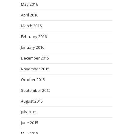
May 2016
April 2016
March 2016
February 2016
January 2016
December 2015
November 2015
October 2015
September 2015
August 2015
July 2015
June 2015
May 2015