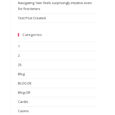
Navigating 1win feels surprisingly intuitive even
for first-timers
Test Post Created
Categories
1
2
25
Blog
BLOG DE
Blog-GR
Cardio
Casino