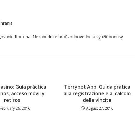
hrania.
vanie Ifortuna. Nezabudnite hrať zodpovedne a využiť bonusy
asino: Guía práctica
Terrybet App: Guida pratica
nos, acceso móvil y
alla registrazione e al calcolo
retiros
delle vincite
February 26, 2016
August 27, 2016