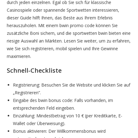
durch jeden einzelnen. Egal ob Sie sich für klassische
Casinospiele oder spannende Sportwetten interessieren,
dieser Guide hilft Ihnen, das Beste aus Ihrem Erlebnis
herauszuholen. Mit einem bwin promo code können Sie
zusätzliche Boni sichern, und die sportwetten bwin bieten eine
riesige Auswahl an Märkten. Lesen Sie weiter, um zu erfahren,
wie Sie sich registrieren, mobil spielen und Ihre Gewinne
maximieren.
Schnell-Checkliste
Registrierung: Besuchen Sie die Website und klicken Sie auf
„Registrieren”.
Eingabe des bwin bonus code: Falls vorhanden, im
entsprechenden Feld eingeben.
Einzahlung: Mindestbetrag von 10 € (per Kreditkarte, E-
Wallet oder Überweisung).
Bonus aktivieren: Der Willkommensbonus wird