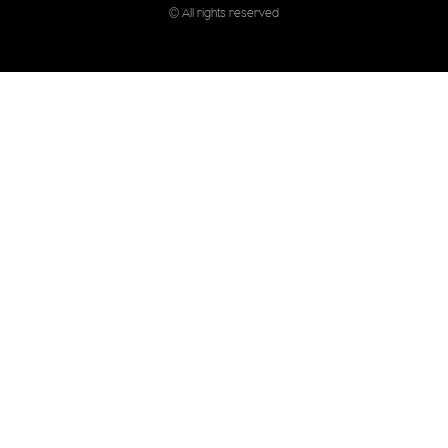
© All rights reserved