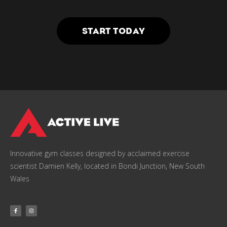
START TODAY
Innovative gym classes designed by acclaimed exercise
scientist Damien Kelly, located in Bondi Junction, New South
Wales