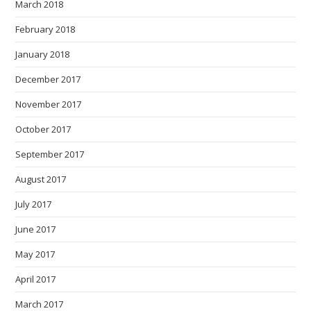
March 2018
February 2018
January 2018
December 2017
November 2017
October 2017
September 2017
August 2017
July 2017
June 2017
May 2017
April 2017
March 2017