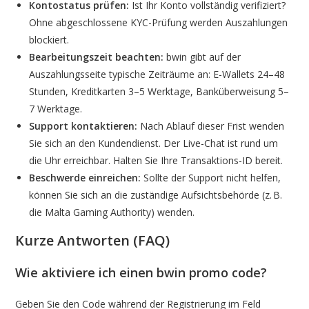
Kontostatus prüfen:
Ist Ihr Konto vollständig verifiziert?
Ohne abgeschlossene KYC-Prüfung werden Auszahlungen
blockiert.
Bearbeitungszeit beachten:
bwin gibt auf der
Auszahlungsseite typische Zeiträume an: E-Wallets 24–48
Stunden, Kreditkarten 3–5 Werktage, Banküberweisung 5–
7 Werktage.
Support kontaktieren:
Nach Ablauf dieser Frist wenden
Sie sich an den Kundendienst. Der Live-Chat ist rund um
die Uhr erreichbar. Halten Sie Ihre Transaktions-ID bereit.
Beschwerde einreichen:
Sollte der Support nicht helfen,
können Sie sich an die zuständige Aufsichtsbehörde (z. B.
die Malta Gaming Authority) wenden.
Kurze Antworten (FAQ)
Wie aktiviere ich einen bwin promo code?
Geben Sie den Code während der Registrierung im Feld