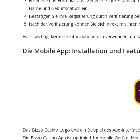
Füllen Sie das Formular aus: Geben Sie Ihre E-Mail-Ad
Name und Geburtsdatum ein.
Bestätigen Sie Ihre Registrierung durch Verifizierung p
Nach der Verifizierung können Sie sich direkt mit Ihre
Es ist wichtig, korrekte Informationen zu verwenden, um
Die Mobile App: Installation und Feat
Das Bizzo Casino Logo und ein Beispiel des App-Interfac
Die Bizzo Casino App ist optimiert für mobile Geräte. Hier i