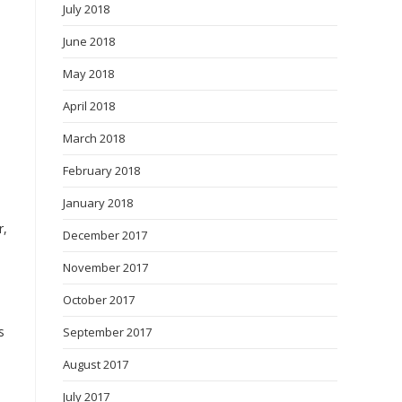
July 2018
June 2018
May 2018
April 2018
March 2018
February 2018
January 2018
r,
December 2017
November 2017
October 2017
s
September 2017
August 2017
July 2017