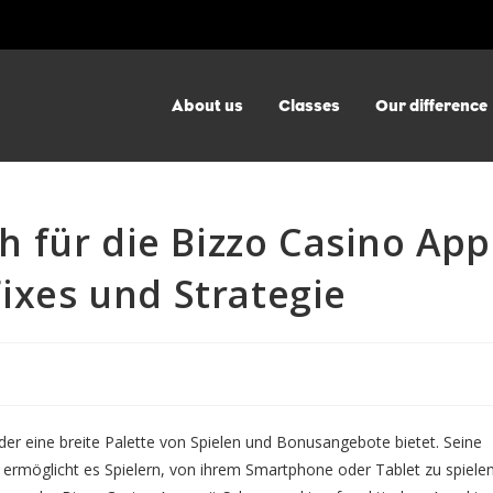
About us
Classes
Our difference
 für die Bizzo Casino App
Fixes und Strategie
 der eine breite Palette von Spielen und Bonusangebote bietet. Seine
, ermöglicht es Spielern, von ihrem Smartphone oder Tablet zu spielen