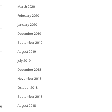
March 2020
February 2020
January 2020
December 2019
September 2019
August 2019
July 2019
December 2018
November 2018
October 2018
0
September 2018
August 2018
le