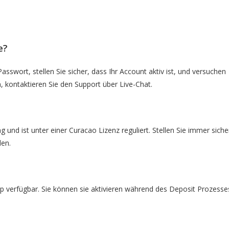
e?
sswort, stellen Sie sicher, dass Ihr Account aktiv ist, und versuchen
, kontaktieren Sie den Support über Live-Chat.
und ist unter einer Curacao Lizenz reguliert. Stellen Sie immer siche
den.
pp verfügbar. Sie können sie aktivieren während des Deposit Prozesse