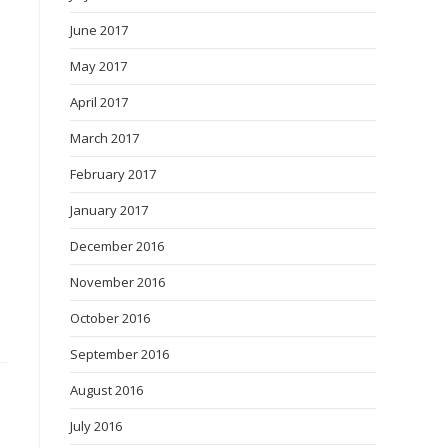
June 2017
May 2017
April 2017
March 2017
February 2017
January 2017
December 2016
November 2016
October 2016
September 2016
August 2016
July 2016