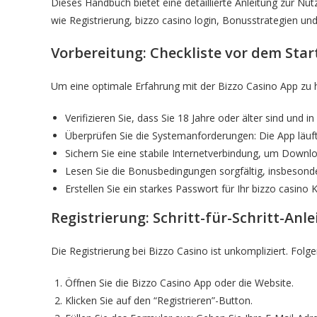
Dieses Handbuch bietet eine detaillierte Anleitung zur N
wie Registrierung, bizzo casino login, Bonusstrategien u
Vorbereitung: Checkliste vor dem Star
Um eine optimale Erfahrung mit der Bizzo Casino App zu h
Verifizieren Sie, dass Sie 18 Jahre oder älter sind und i
Überprüfen Sie die Systemanforderungen: Die App läuft
Sichern Sie eine stabile Internetverbindung, um Downl
Lesen Sie die Bonusbedingungen sorgfältig, insbesond
Erstellen Sie ein starkes Passwort für Ihr bizzo casino
Registrierung: Schritt-für-Schritt-Anl
Die Registrierung bei Bizzo Casino ist unkompliziert. Folge
Öffnen Sie die Bizzo Casino App oder die Website.
Klicken Sie auf den “Registrieren”-Button.