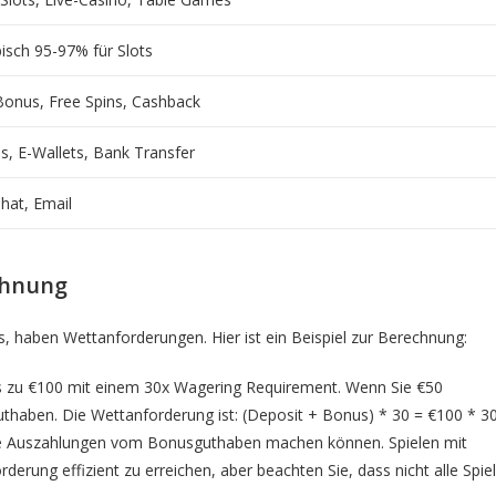
ypisch 95-97% für Slots
onus, Free Spins, Cashback
ds, E-Wallets, Bank Transfer
Chat, Email
chnung
haben Wettanforderungen. Hier ist ein Beispiel zur Berechnung:
 zu €100 mit einem 30x Wagering Requirement. Wenn Sie €50
uthaben. Die Wettanforderung ist: (Deposit + Bonus) * 30 = €100 * 3
Sie Auszahlungen vom Bonusguthaben machen können. Spielen mit
erung effizient zu erreichen, aber beachten Sie, dass nicht alle Spie