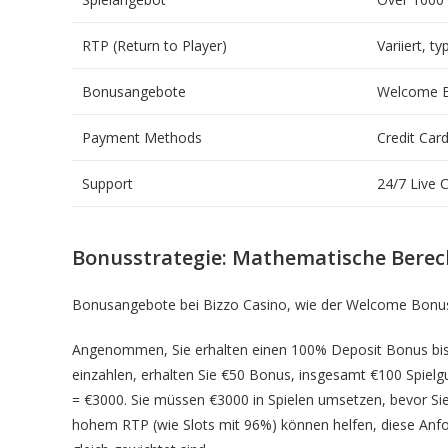
RTP (Return to Player)
Variiert, t
Bonusangebote
Welcome B
Payment Methods
Credit Car
Support
24/7 Live 
Bonusstrategie: Mathematische Bere
Bonusangebote bei Bizzo Casino, wie der Welcome Bonus, 
Angenommen, Sie erhalten einen 100% Deposit Bonus bis
einzahlen, erhalten Sie €50 Bonus, insgesamt €100 Spielg
= €3000. Sie müssen €3000 in Spielen umsetzen, bevor 
hohem RTP (wie Slots mit 96%) können helfen, diese Anford