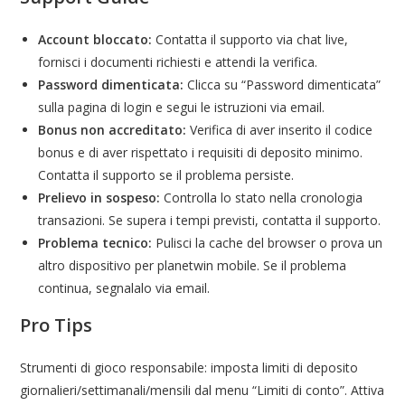
Account bloccato:
Contatta il supporto via chat live,
fornisci i documenti richiesti e attendi la verifica.
Password dimenticata:
Clicca su “Password dimenticata”
sulla pagina di login e segui le istruzioni via email.
Bonus non accreditato:
Verifica di aver inserito il codice
bonus e di aver rispettato i requisiti di deposito minimo.
Contatta il supporto se il problema persiste.
Prelievo in sospeso:
Controlla lo stato nella cronologia
transazioni. Se supera i tempi previsti, contatta il supporto.
Problema tecnico:
Pulisci la cache del browser o prova un
altro dispositivo per planetwin mobile. Se il problema
continua, segnalalo via email.
Pro Tips
Strumenti di gioco responsabile: imposta limiti di deposito
giornalieri/settimanali/mensili dal menu “Limiti di conto”. Attiva