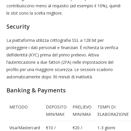
contribuiscono meno al requisito (ad esempio il 10%), quindi
le slot sono la scelta migliore.
Security
La piattaforma utilizza crittografia SSL a 128 bit per
proteggere i dati personali e finanziari. È richiesta la verifica
dell’identità (KYC) prima del primo prelievo. Attiva
l’autenticazione a due fattori (2FA) nelle impostazioni del
profilo per una maggiore sicurezza. Le sessioni scadono
automaticamente dopo 30 minuti di inattività.
Banking & Payments
METODO
DEPOSITO
PRELIEVO
TEMPI DI
MIN/MAX
MIN/MAX
ELABORAZIONE
Visa/Mastercard
€10 /
€20 /
1-3 giorni