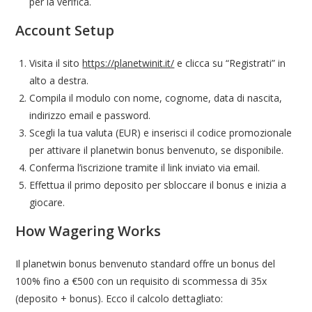
per la verifica.
Account Setup
Visita il sito
https://planetwinit.it/
e clicca su “Registrati” in
alto a destra.
Compila il modulo con nome, cognome, data di nascita,
indirizzo email e password.
Scegli la tua valuta (EUR) e inserisci il codice promozionale
per attivare il planetwin bonus benvenuto, se disponibile.
Conferma l’iscrizione tramite il link inviato via email.
Effettua il primo deposito per sbloccare il bonus e inizia a
giocare.
How Wagering Works
Il planetwin bonus benvenuto standard offre un bonus del
100% fino a €500 con un requisito di scommessa di 35x
(deposito + bonus). Ecco il calcolo dettagliato: