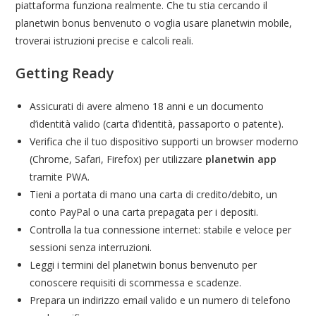
piattaforma funziona realmente. Che tu stia cercando il
planetwin bonus benvenuto o voglia usare planetwin mobile,
troverai istruzioni precise e calcoli reali.
Getting Ready
Assicurati di avere almeno 18 anni e un documento
d’identità valido (carta d’identità, passaporto o patente).
Verifica che il tuo dispositivo supporti un browser moderno
(Chrome, Safari, Firefox) per utilizzare
planetwin app
tramite PWA.
Tieni a portata di mano una carta di credito/debito, un
conto PayPal o una carta prepagata per i depositi.
Controlla la tua connessione internet: stabile e veloce per
sessioni senza interruzioni.
Leggi i termini del planetwin bonus benvenuto per
conoscere requisiti di scommessa e scadenze.
Prepara un indirizzo email valido e un numero di telefono