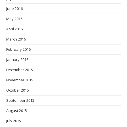
June 2016
May 2016
April 2016
March 2016
February 2016
January 2016
December 2015
November 2015
October 2015
September 2015
August 2015
July 2015