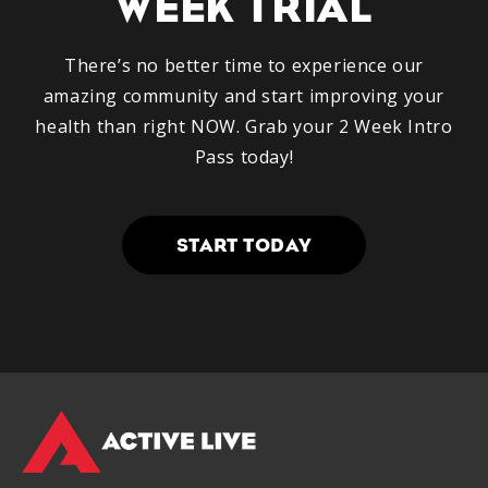
WEEK TRIAL
There’s no better time to experience our
amazing community and start improving your
health than right NOW. Grab your 2 Week Intro
Pass today!
START TODAY