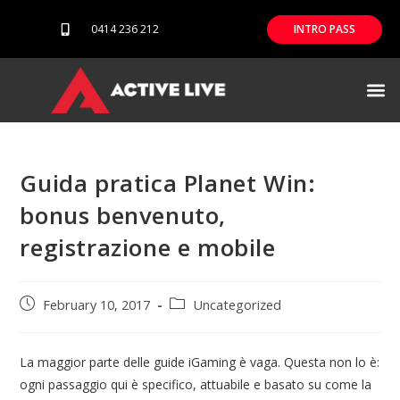
0414 236 212
INTRO PASS
Our difference
Guida pratica Planet Win:
bonus benvenuto,
registrazione e mobile
February 10, 2017
Uncategorized
La maggior parte delle guide iGaming è vaga. Questa non lo è:
ogni passaggio qui è specifico, attuabile e basato su come la