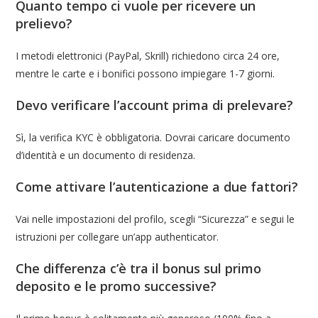
Quanto tempo ci vuole per ricevere un
prelievo?
I metodi elettronici (PayPal, Skrill) richiedono circa 24 ore,
mentre le carte e i bonifici possono impiegare 1-7 giorni.
Devo verificare l’account prima di prelevare?
Sì, la verifica KYC è obbligatoria. Dovrai caricare documento
d’identità e un documento di residenza.
Come attivare l’autenticazione a due fattori?
Vai nelle impostazioni del profilo, scegli “Sicurezza” e segui le
istruzioni per collegare un’app authenticator.
Che differenza c’è tra il bonus sul primo
deposito e le promo successive?