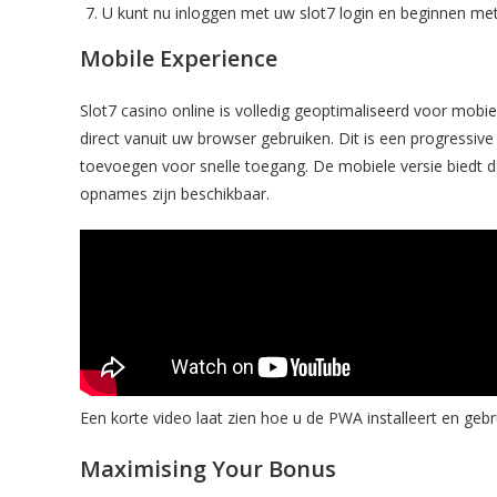
U kunt nu inloggen met uw slot7 login en beginnen met
Mobile Experience
Slot7 casino online is volledig geoptimaliseerd voor mobi
direct vanuit uw browser gebruiken. Dit is een progressi
toevoegen voor snelle toegang. De mobiele versie biedt deze
opnames zijn beschikbaar.
Een korte video laat zien hoe u de PWA installeert en gebru
Maximising Your Bonus