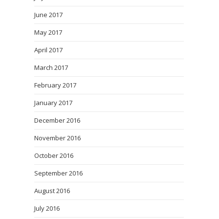
June 2017
May 2017
April 2017
March 2017
February 2017
January 2017
December 2016
November 2016
October 2016
September 2016
August 2016
July 2016