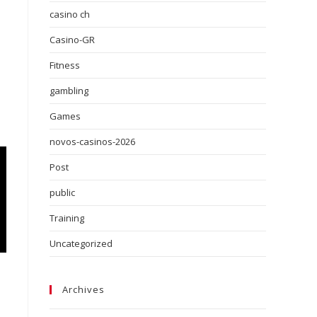
casino ch
Casino-GR
Fitness
gambling
Games
novos-casinos-2026
Post
public
Training
Uncategorized
Archives