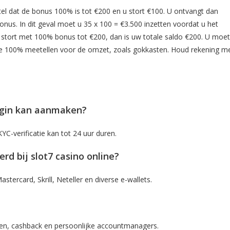
tel dat de bonus 100% is tot €200 en u stort €100. U ontvangt dan
nus. In dit geval moet u 35 x 100 = €3.500 inzetten voordat u het
stort met 100% bonus tot €200, dan is uw totale saldo €200. U moet
 die 100% meetellen voor de omzet, zoals gokkasten. Houd rekening m
login kan aanmaken?
YC-verificatie kan tot 24 uur duren.
 bij slot7 casino online?
tercard, Skrill, Neteller en diverse e-wallets.
sen, cashback en persoonlijke accountmanagers.