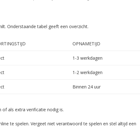
lt. Onderstaande tabel geeft een overzicht.
RTINGSTIJD
OPNAMETIJD
ect
1-3 werkdagen
ect
1-2 werkdagen
ect
Binnen 24 uur
f als extra verificatie nodig is.
line te spelen. Vergeet niet verantwoord te spelen en stel altijd een