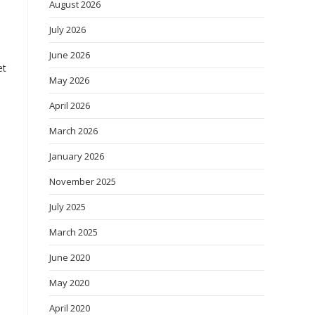
August 2026
July 2026
June 2026
et
May 2026
April 2026
March 2026
January 2026
November 2025
July 2025
March 2025
June 2020
May 2020
April 2020