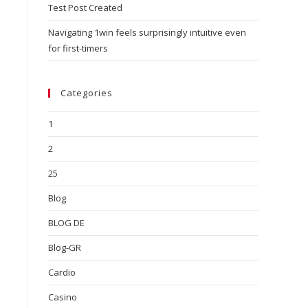
Test Post Created
Navigating 1win feels surprisingly intuitive even
for first-timers
Categories
1
2
25
Blog
BLOG DE
Blog-GR
Cardio
Casino