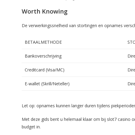
Worth Knowing
De verwerkingssnelheid van stortingen en opnames verschi
BETAALMETHODE
STO
Bankoverschrijving
Dir
Creditcard (Visa/MC)
Dir
E-wallet (Skrill/Neteller)
Dir
Let op: opnames kunnen langer duren tijdens piekperioden o
Met deze gids bent u helemaal klaar om bij slot7 casino on
budget in.