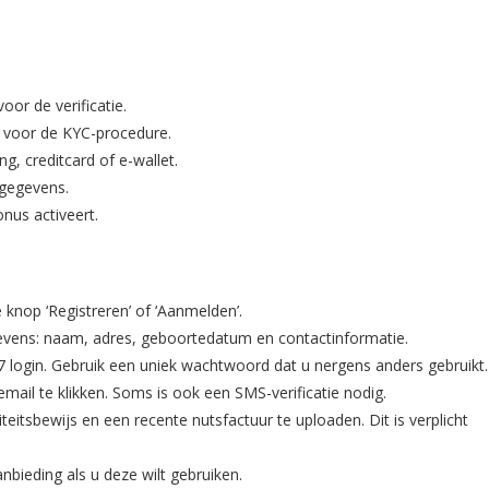
or de verificatie.
d voor de KYC-procedure.
g, creditcard of e-wallet.
-gegevens.
us activeert.
 knop ‘Registreren’ of ‘Aanmelden’.
egevens: naam, adres, geboortedatum en contactinformatie.
login. Gebruik een uniek wachtwoord dat u nergens anders gebruikt.
email te klikken. Soms is ook een SMS-verificatie nodig.
eitsbewijs en een recente nutsfactuur te uploaden. Dit is verplicht
nbieding als u deze wilt gebruiken.