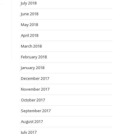
July 2018
June 2018
May 2018
April 2018
March 2018
February 2018
January 2018
December 2017
November 2017
October 2017
September 2017
August 2017
July 2017