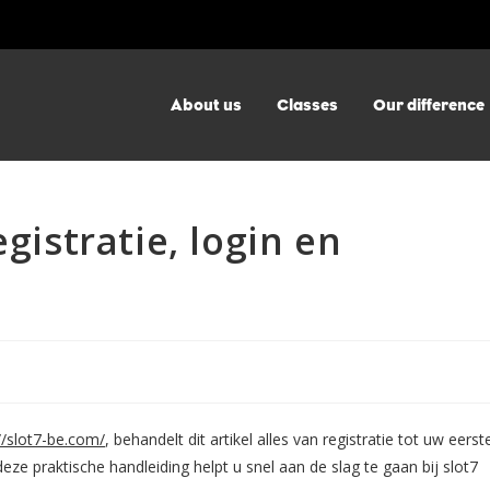
About us
Classes
Our difference
egistratie, login en
//slot7-be.com/
, behandelt dit artikel alles van registratie tot uw eerst
ze praktische handleiding helpt u snel aan de slag te gaan bij slot7