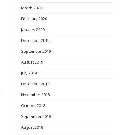
March 2020
February 2020
January 2020
December 2019
September 2019
August 2019
July 2019
December 2018
November 2018
October 2018
September 2018
August 2018