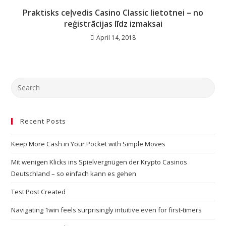
Praktisks ceļvedis Casino Classic lietotnei – no
reģistrācijas līdz izmaksai
April 14, 2018
Recent Posts
Keep More Cash in Your Pocket with Simple Moves
Mit wenigen Klicks ins Spielvergnügen der Krypto Casinos
Deutschland – so einfach kann es gehen
Test Post Created
Navigating 1win feels surprisingly intuitive even for first-timers