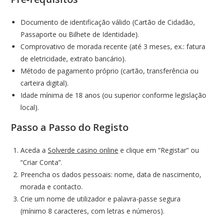
Documento de identificação válido (Cartão de Cidadão,
Passaporte ou Bilhete de Identidade).
Comprovativo de morada recente (até 3 meses, ex.: fatura
de eletricidade, extrato bancário).
Método de pagamento próprio (cartão, transferência ou
carteira digital).
Idade mínima de 18 anos (ou superior conforme legislação
local).
Passo a Passo do Registo
Aceda a
Solverde casino online
e clique em “Registar” ou
“Criar Conta”.
Preencha os dados pessoais: nome, data de nascimento,
morada e contacto.
Crie um nome de utilizador e palavra-passe segura
(mínimo 8 caracteres, com letras e números).