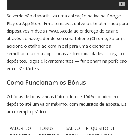
Solverde não disponibiliza uma aplicação nativa na Google
Play ou App Store. Em alternativa, utilize o site otimizado para
dispositivos móveis (PWA). Aceda ao endereço do casino
através do navegador do seu smartphone (Chrome, Safari) e
adicione o atalho ao ecrã inicial para uma experiência
semelhante a uma app. Todas as funcionalidades — registo,
depósitos, jogos e levantamentos — funcionam na perfeição
em ecrãs tácteis.
Como Funcionam os Bónus
O bónus de boas-vindas típico oferece 100% do primeiro
depósito até um valor máximo, com requisitos de aposta. Eis
um exemplo prático:
VALOR DO
BÓNUS
SALDO
REQUISITO DE