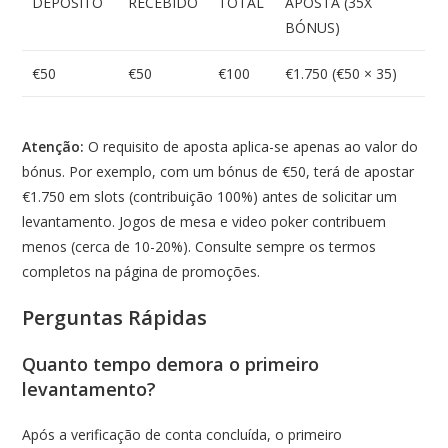
DEPÓSITO
RECEBIDO
TOTAL
APOSTA (35X
BÓNUS)
€50
€50
€100
€1.750 (€50 × 35)
Atenção:
O requisito de aposta aplica-se apenas ao valor do
bónus. Por exemplo, com um bónus de €50, terá de apostar
€1.750 em slots (contribuição 100%) antes de solicitar um
levantamento. Jogos de mesa e video poker contribuem
menos (cerca de 10-20%). Consulte sempre os termos
completos na página de promoções.
Perguntas Rápidas
Quanto tempo demora o primeiro
levantamento?
Após a verificação de conta concluída, o primeiro