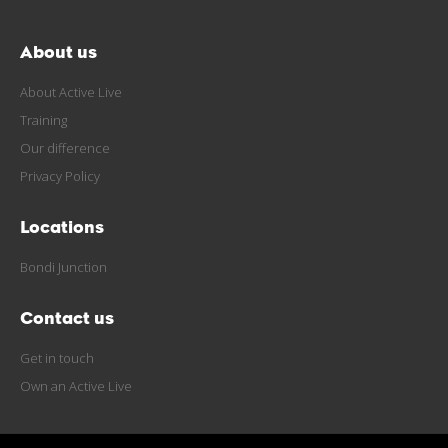
About us
About Active Live
Training
Our difference
Privacy Policy
Locations
Bondi Junction
Contact us
Get in touch
Own an Active Live