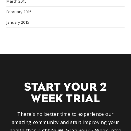
March 2015
February 2015
January 2015
START YOUR 2
WEEK TRIAL
There’s no better time to experience our
amazing community and start improving your
health than right NOW. Grab your 2 Week Intro