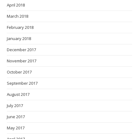
April 2018
March 2018
February 2018
January 2018
December 2017
November 2017
October 2017
September 2017
August 2017
July 2017
June 2017
May 2017
April 2017