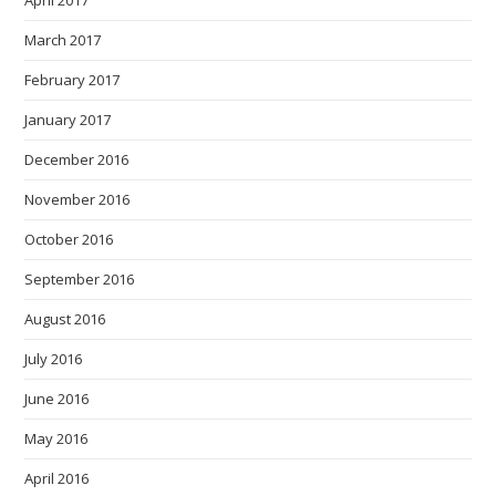
March 2017
February 2017
January 2017
December 2016
November 2016
October 2016
September 2016
August 2016
July 2016
June 2016
May 2016
April 2016