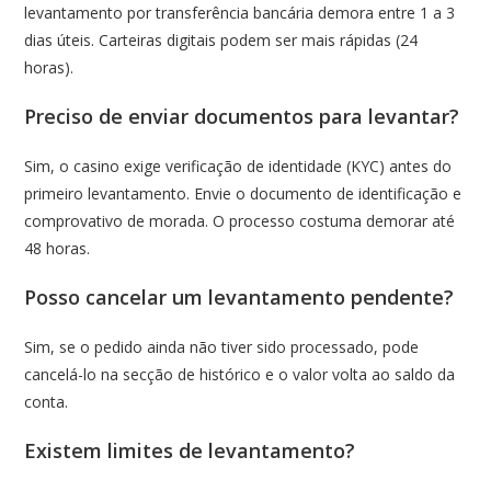
levantamento por transferência bancária demora entre 1 a 3
dias úteis. Carteiras digitais podem ser mais rápidas (24
horas).
Preciso de enviar documentos para levantar?
Sim, o casino exige verificação de identidade (KYC) antes do
primeiro levantamento. Envie o documento de identificação e
comprovativo de morada. O processo costuma demorar até
48 horas.
Posso cancelar um levantamento pendente?
Sim, se o pedido ainda não tiver sido processado, pode
cancelá-lo na secção de histórico e o valor volta ao saldo da
conta.
Existem limites de levantamento?