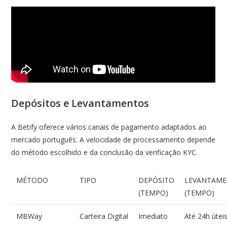
Depósitos e Levantamentos
A Betify oferece vários canais de pagamento adaptados ao
mercado português. A velocidade de processamento depende
do método escolhido e da conclusão da verificação KYC.
MÉTODO
TIPO
DEPÓSITO
LEVANTAM
(TEMPO)
(TEMPO)
MBWay
Carteira Digital
Imediato
Até 24h útei