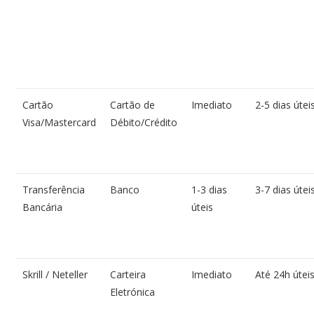
Cartão
Cartão de
Imediato
2-5 dias útei
Visa/Mastercard
Débito/Crédito
Transferência
Banco
1-3 dias
3-7 dias útei
Bancária
úteis
Skrill / Neteller
Carteira
Imediato
Até 24h útei
Eletrónica