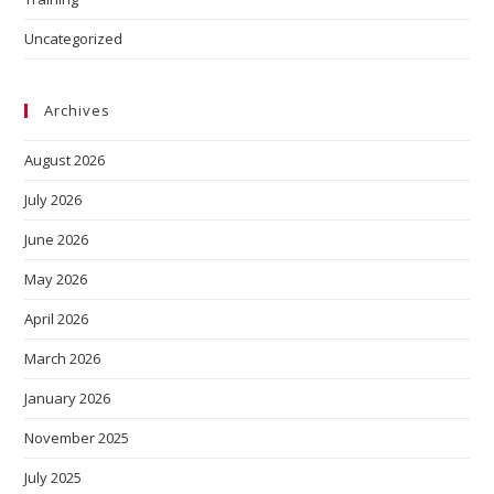
Uncategorized
Archives
August 2026
July 2026
June 2026
May 2026
April 2026
March 2026
January 2026
November 2025
July 2025