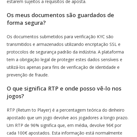
estarem sujeitos a requisitos de aposta.
Os meus documentos são guardados de
forma segura?
Os documentos submetidos para verificação KYC são
transmitidos e armazenados utilizando encriptação SSL e
protocolos de segurança padrão da indústria. A plataforma
tem a obrigação legal de proteger estes dados sensíveis e
utilizá-los apenas para fins de verificação de identidade e
prevenção de fraude.
O que significa RTP e onde posso vê-lo nos
jogos?
RTP (Return to Player) é a percentagem teórica do dinheiro
apostado que um jogo devolve aos jogadores a longo prazo.
Um RTP de 96% significa que, em média, devolve 96€ por
cada 100€ apostados. Esta informação está normalmente