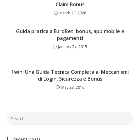
Claim Bonus
March 23, 2026
Guida pratica a EuroBet: bonus, app mobile e
pagamenti
January 24, 2015
1win: Una Guida Tecnica Completa ai Meccanismi
di Login, Sicurezza e Bonus
May 23, 2016
Recent Posts