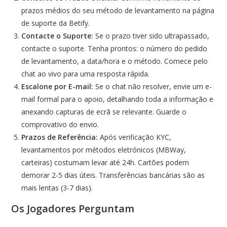
prazos médios do seu método de levantamento na página
de suporte da Betify.
Contacte o Suporte:
Se o prazo tiver sido ultrapassado,
contacte o suporte. Tenha prontos: o número do pedido
de levantamento, a data/hora e o método. Comece pelo
chat ao vivo para uma resposta rápida.
Escalone por E-mail:
Se o chat não resolver, envie um e-
mail formal para o apoio, detalhando toda a informação e
anexando capturas de ecrã se relevante. Guarde o
comprovativo do envio.
Prazos de Referência:
Após verificação KYC,
levantamentos por métodos eletrónicos (MBWay,
carteiras) costumam levar até 24h. Cartões podem
demorar 2-5 dias úteis. Transferências bancárias são as
mais lentas (3-7 dias).
Os Jogadores Perguntam