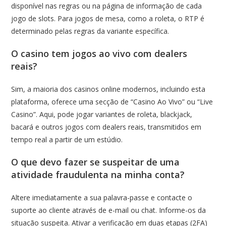
disponível nas regras ou na página de informação de cada
jogo de slots. Para jogos de mesa, como a roleta, o RTP é
determinado pelas regras da variante específica.
O casino tem jogos ao vivo com dealers
reais?
Sim, a maioria dos casinos online modernos, incluindo esta
plataforma, oferece uma secção de “Casino Ao Vivo” ou “Live
Casino”. Aqui, pode jogar variantes de roleta, blackjack,
bacará e outros jogos com dealers reais, transmitidos em
tempo real a partir de um estúdio.
O que devo fazer se suspeitar de uma
atividade fraudulenta na minha conta?
Altere imediatamente a sua palavra-passe e contacte o
suporte ao cliente através de e-mail ou chat. Informe-os da
situação suspeita. Ativar a verificação em duas etapas (2FA)