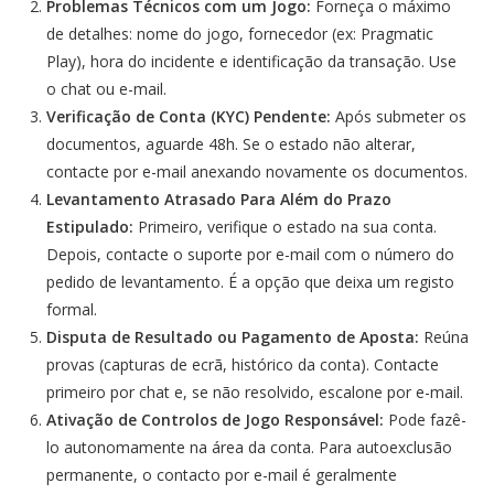
Problemas Técnicos com um Jogo:
Forneça o máximo
de detalhes: nome do jogo, fornecedor (ex: Pragmatic
Play), hora do incidente e identificação da transação. Use
o chat ou e-mail.
Verificação de Conta (KYC) Pendente:
Após submeter os
documentos, aguarde 48h. Se o estado não alterar,
contacte por e-mail anexando novamente os documentos.
Levantamento Atrasado Para Além do Prazo
Estipulado:
Primeiro, verifique o estado na sua conta.
Depois, contacte o suporte por e-mail com o número do
pedido de levantamento. É a opção que deixa um registo
formal.
Disputa de Resultado ou Pagamento de Aposta:
Reúna
provas (capturas de ecrã, histórico da conta). Contacte
primeiro por chat e, se não resolvido, escalone por e-mail.
Ativação de Controlos de Jogo Responsável:
Pode fazê-
lo autonomamente na área da conta. Para autoexclusão
permanente, o contacto por e-mail é geralmente