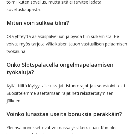
toimii kuten sovellus, mutta sitä ei tarvitse ladata
sovelluskaupasta.
Miten voin sulkea tilini?
Ota yhteyttä asiakaspalveluun ja pyydä tilin sulkemista. He
voivat myös tarjota väliaikaisen tauon vastuullisen pelaamisen
työkaluna.
Onko Slotspalacella ongelmapelaamisen
työkaluja?
Kyllä, tililtä löytyy talletusrajat, istuntorajat ja itsearviointitesti.
Suosittelemme asettamaan rajat heti rekisteröitymisen
jälkeen.
Voinko lunastaa useita bonuksia peräkkäin?
Yleensä bonukset ovat voimassa yksi kerrallaan. Kun olet