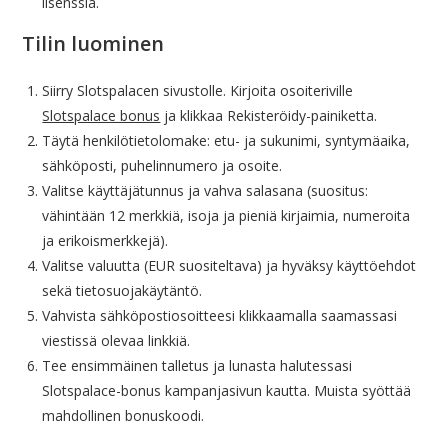
lisenssiä.
Tilin luominen
Siirry Slotspalacen sivustolle. Kirjoita osoiteriville
Slotspalace bonus
ja klikkaa Rekisteröidy-painiketta.
Täytä henkilötietolomake: etu- ja sukunimi, syntymäaika,
sähköposti, puhelinnumero ja osoite.
Valitse käyttäjätunnus ja vahva salasana (suositus:
vähintään 12 merkkiä, isoja ja pieniä kirjaimia, numeroita
ja erikoismerkkejä).
Valitse valuutta (EUR suositeltava) ja hyväksy käyttöehdot
sekä tietosuojakäytäntö.
Vahvista sähköpostiosoitteesi klikkaamalla saamassasi
viestissä olevaa linkkiä.
Tee ensimmäinen talletus ja lunasta halutessasi
Slotspalace-bonus kampanjasivun kautta. Muista syöttää
mahdollinen bonuskoodi.