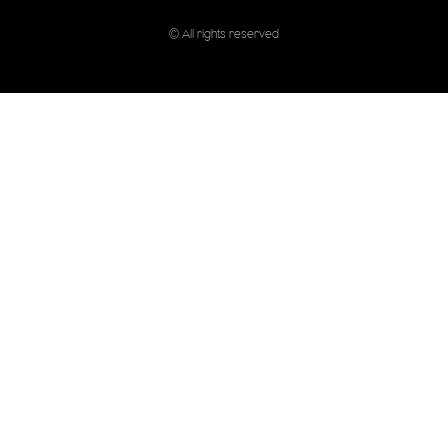
© All rights reserved