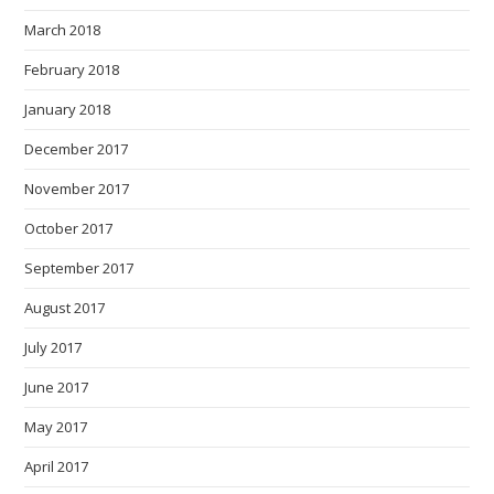
March 2018
February 2018
January 2018
December 2017
November 2017
October 2017
September 2017
August 2017
July 2017
June 2017
May 2017
April 2017