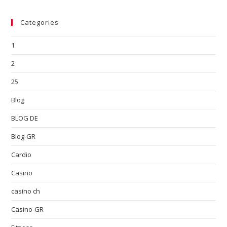
Categories
1
2
25
Blog
BLOG DE
Blog-GR
Cardio
Casino
casino ch
Casino-GR