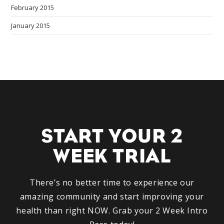
February 2015
January 2015
START YOUR 2
WEEK TRIAL
There’s no better time to experience our
amazing community and start improving your
health than right NOW. Grab your 2 Week Intro