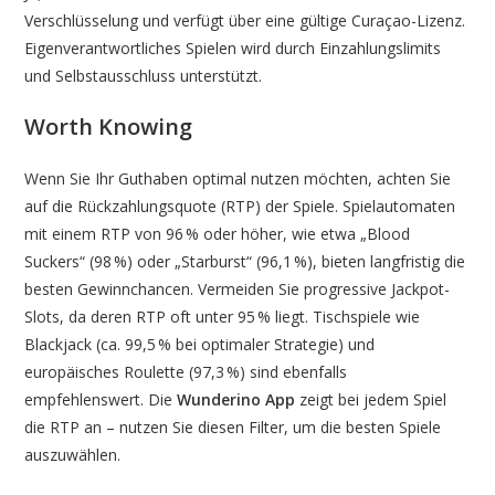
Verschlüsselung und verfügt über eine gültige Curaçao-Lizenz.
Eigenverantwortliches Spielen wird durch Einzahlungslimits
und Selbstausschluss unterstützt.
Worth Knowing
Wenn Sie Ihr Guthaben optimal nutzen möchten, achten Sie
auf die Rückzahlungsquote (RTP) der Spiele. Spielautomaten
mit einem RTP von 96 % oder höher, wie etwa „Blood
Suckers“ (98 %) oder „Starburst“ (96,1 %), bieten langfristig die
besten Gewinnchancen. Vermeiden Sie progressive Jackpot-
Slots, da deren RTP oft unter 95 % liegt. Tischspiele wie
Blackjack (ca. 99,5 % bei optimaler Strategie) und
europäisches Roulette (97,3 %) sind ebenfalls
empfehlenswert. Die
Wunderino App
zeigt bei jedem Spiel
die RTP an – nutzen Sie diesen Filter, um die besten Spiele
auszuwählen.