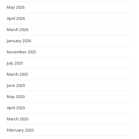
May 2026
April 2026
March 2026
January 2026
November 2025
July 2025
March 2025
June 2020
May 2020
April 2020
March 2020
February 2020