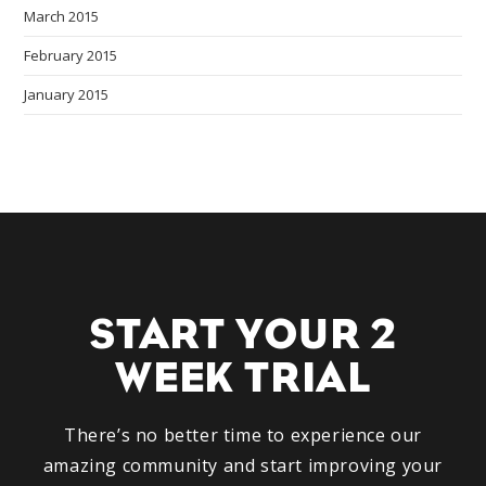
March 2015
February 2015
January 2015
START YOUR 2
WEEK TRIAL
There’s no better time to experience our
amazing community and start improving your