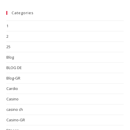
Categories
1
2
25
Blog
BLOG DE
Blog-GR
Cardio
Casino
casino ch
Casino-GR