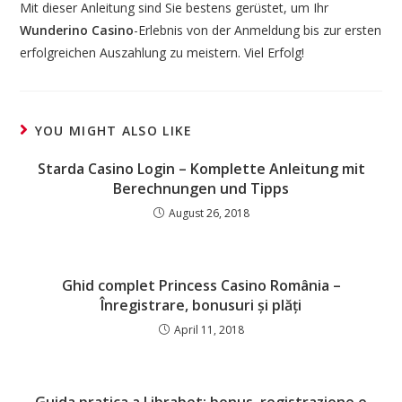
Mit dieser Anleitung sind Sie bestens gerüstet, um Ihr
Wunderino Casino
-Erlebnis von der Anmeldung bis zur ersten
erfolgreichen Auszahlung zu meistern. Viel Erfolg!
YOU MIGHT ALSO LIKE
Starda Casino Login – Komplette Anleitung mit
Berechnungen und Tipps
August 26, 2018
Ghid complet Princess Casino România –
Înregistrare, bonusuri și plăți
April 11, 2018