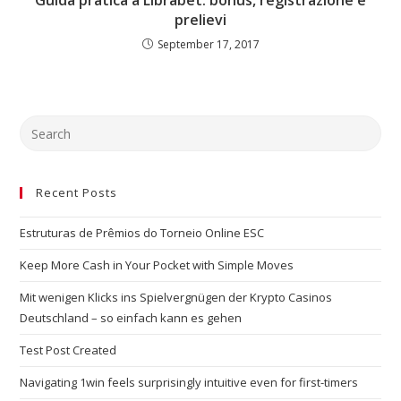
Guida pratica a Librabet: bonus, registrazione e
prelievi
September 17, 2017
Recent Posts
Estruturas de Prêmios do Torneio Online ESC
Keep More Cash in Your Pocket with Simple Moves
Mit wenigen Klicks ins Spielvergnügen der Krypto Casinos
Deutschland – so einfach kann es gehen
Test Post Created
Navigating 1win feels surprisingly intuitive even for first-timers