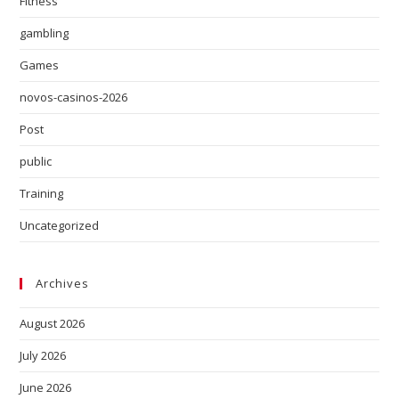
Fitness
gambling
Games
novos-casinos-2026
Post
public
Training
Uncategorized
Archives
August 2026
July 2026
June 2026