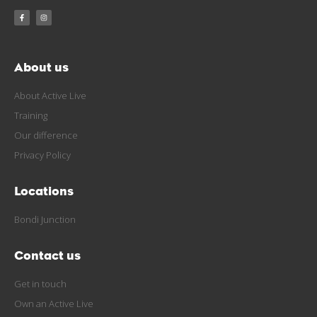
About us
About Active Live
Training
Our difference
Privacy Policy
Locations
Bondi Junction
Contact us
Get in touch
Own an Active Live