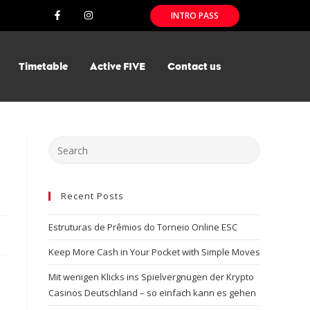
INTRO PASS
Timetable
Active FIVE
Contact us
Recent Posts
Estruturas de Prêmios do Torneio Online ESC
Keep More Cash in Your Pocket with Simple Moves
Mit wenigen Klicks ins Spielvergnügen der Krypto
Casinos Deutschland – so einfach kann es gehen