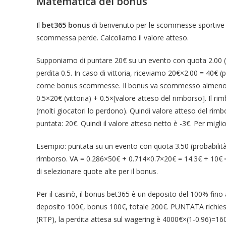
Matematica dei bonus
Il
bet365 bonus
di benvenuto per le scommesse sportive f
scommessa perde. Calcoliamo il valore atteso.
Supponiamo di puntare 20€ su un evento con quota 2.00 (prob
perdita 0.5. In caso di vittoria, riceviamo 20€×2.00 = 40€ 
come bonus scommesse. Il bonus va scommesso almeno una 
0.5×20€ (vittoria) + 0.5×[valore atteso del rimborso]. Il
(molti giocatori lo perdono). Quindi valore atteso del rim
puntata: 20€. Quindi il valore atteso netto è -3€. Per migli
Esempio: puntata su un evento con quota 3.50 (probabilità
rimborso. VA = 0.286×50€ + 0.714×0.7×20€ = 14.3€ + 10€ ≈
di selezionare quote alte per il bonus.
Per il casinò, il bonus bet365 è un deposito del 100% fin
deposito 100€, bonus 100€, totale 200€. PUNTATA richiest
(RTP), la perdita attesa sul wagering è 4000€×(1-0.96)=16