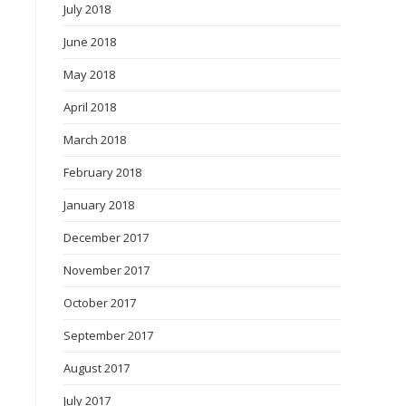
July 2018
June 2018
May 2018
April 2018
March 2018
February 2018
January 2018
December 2017
November 2017
October 2017
September 2017
August 2017
July 2017