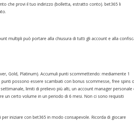
 che provi il tuo indirizzo (bolletta, estratto conto). bet365 li
ato.
t multipli può portare alla chiusura di tutti gli account e alla confisc
Silver, Gold, Platinum). Accumuli punti scommettendo: mediamente 1
I punti possono essere scambiati con bonus scommesse, free spins 
 settimanale, limiti di prelievo più alti, un account manager personale 
ttere un certo volume in un periodo di 6 mesi. Non ci sono requisiti
i per iniziare con bet365 in modo consapevole. Ricorda di giocare