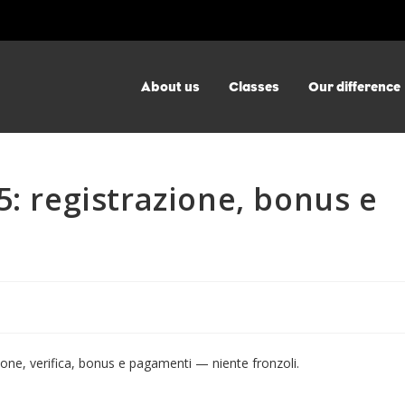
About us
Classes
Our difference
5: registrazione, bonus e
one, verifica, bonus e pagamenti — niente fronzoli.