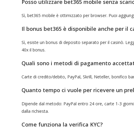
Posso utilizzare bet365 mobile senza scari
Sì, bet365 mobile è ottimizzato per browser. Puoi aggiu
Il bonus bet365 è disponibile anche per il c
Sì, esiste un bonus di deposito separato per il casinò. Le
40x il bonus.
Quali sono i metodi di pagamento accettat
Carte di credito/debito, PayPal, Skrill, Neteller, bonifico ba
Quanto tempo ci vuole per ricevere un pre
Dipende dal metodo: PayPal entro 24 ore, carte 1-3 giorni, 
dalla richiesta.
Come funziona la verifica KYC?