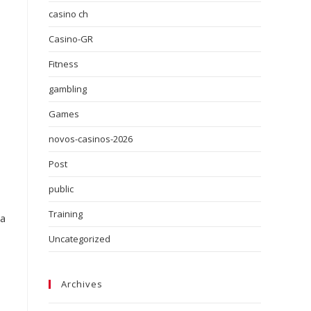
casino ch
Casino-GR
Fitness
gambling
Games
novos-casinos-2026
Post
public
Training
za
Uncategorized
Archives