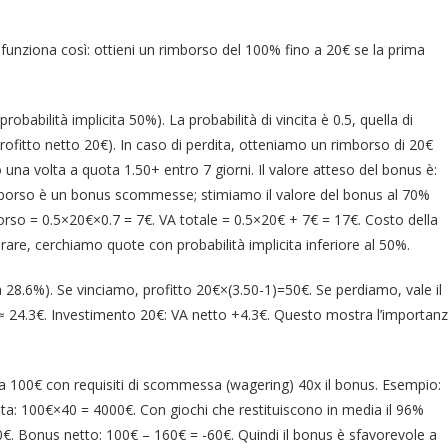
unziona così: ottieni un rimborso del 100% fino a 20€ se la prima
abilità implicita 50%). La probabilità di vincita è 0.5, quella di
(profitto netto 20€). In caso di perdita, otteniamo un rimborso di 20€
volta a quota 1.50+ entro 7 giorni. Il valore atteso del bonus è:
 rimborso è un bonus scommesse; stimiamo il valore del bonus al 70%
borso = 0.5×20€×0.7 = 7€. VA totale = 0.5×20€ + 7€ = 17€. Costo della
orare, cerchiamo quote con probabilità implicita inferiore al 50%.
 28.6%). Se vinciamo, profitto 20€×(3.50-1)=50€. Se perdiamo, vale il
 24.3€. Investimento 20€: VA netto +4.3€. Questo mostra l’importan
o a 100€ con requisiti di scommessa (wagering) 40x il bonus. Esempio:
a: 100€×40 = 4000€. Con giochi che restituiscono in media il 96%
0€. Bonus netto: 100€ – 160€ = -60€. Quindi il bonus è sfavorevole a