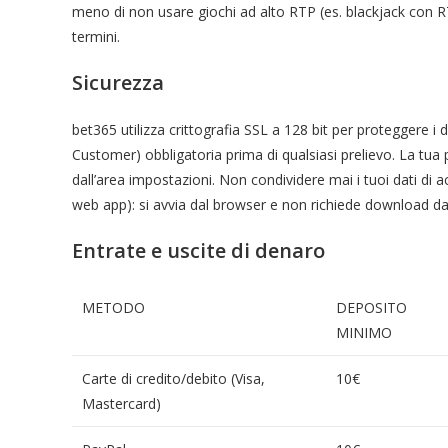
meno di non usare giochi ad alto RTP (es. blackjack con RTP
termini.
Sicurezza
bet365 utilizza crittografia SSL a 128 bit per proteggere i d
Customer) obbligatoria prima di qualsiasi prelievo. La tua 
dall’area impostazioni. Non condividere mai i tuoi dati di 
web app): si avvia dal browser e non richiede download da s
Entrate e uscite di denaro
METODO
DEPOSITO
MINIMO
Carte di credito/debito (Visa,
10€
Mastercard)