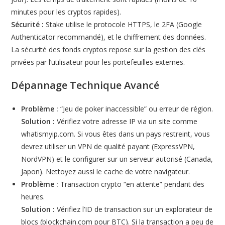
minutes pour les cryptos rapides).
Sécurité :
Stake utilise le protocole HTTPS, le 2FA (Google
Authenticator recommandé), et le chiffrement des données.
La sécurité des fonds cryptos repose sur la gestion des clés
privées par l’utilisateur pour les portefeuilles externes.
Dépannage Technique Avancé
Problème :
“Jeu de poker inaccessible” ou erreur de région.
Solution :
Vérifiez votre adresse IP via un site comme
whatismyip.com. Si vous êtes dans un pays restreint, vous
devrez utiliser un VPN de qualité payant (ExpressVPN,
NordVPN) et le configurer sur un serveur autorisé (Canada,
Japon). Nettoyez aussi le cache de votre navigateur.
Problème :
Transaction crypto “en attente” pendant des
heures.
Solution :
Vérifiez l’ID de transaction sur un explorateur de
blocs (blockchain.com pour BTC). Si la transaction a peu de