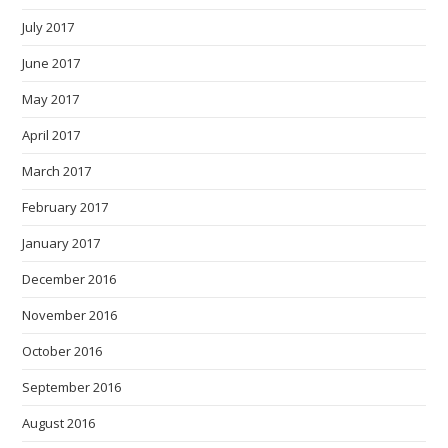
July 2017
June 2017
May 2017
April 2017
March 2017
February 2017
January 2017
December 2016
November 2016
October 2016
September 2016
August 2016