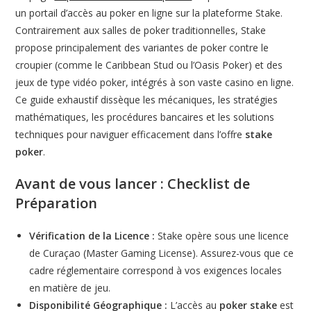
un portail d’accès au poker en ligne sur la plateforme Stake.
Contrairement aux salles de poker traditionnelles, Stake
propose principalement des variantes de poker contre le
croupier (comme le Caribbean Stud ou l’Oasis Poker) et des
jeux de type vidéo poker, intégrés à son vaste casino en ligne.
Ce guide exhaustif dissèque les mécaniques, les stratégies
mathématiques, les procédures bancaires et les solutions
techniques pour naviguer efficacement dans l’offre
stake
poker
.
Avant de vous lancer : Checklist de
Préparation
Vérification de la Licence :
Stake opère sous une licence
de Curaçao (Master Gaming License). Assurez-vous que ce
cadre réglementaire correspond à vos exigences locales
en matière de jeu.
Disponibilité Géographique :
L’accès au
poker stake
est