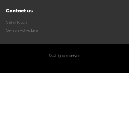
Contact us
Get in touch
Own an Active Live
© All rights reserved