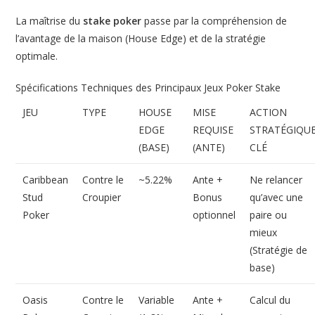
La maîtrise du
stake poker
passe par la compréhension de
l’avantage de la maison (House Edge) et de la stratégie
optimale.
Spécifications Techniques des Principaux Jeux Poker Stake
JEU
TYPE
HOUSE
MISE
ACTION
EDGE
REQUISE
STRATÉGIQU
(BASE)
(ANTE)
CLÉ
Caribbean
Contre le
~5.22%
Ante +
Ne relancer
Stud
Croupier
Bonus
qu’avec une
Poker
optionnel
paire ou
mieux
(Stratégie de
base)
Oasis
Contre le
Variable
Ante +
Calcul du