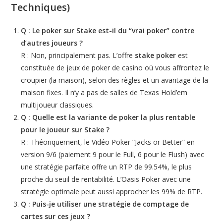
Techniques)
Q : Le poker sur Stake est-il du “vrai poker” contre
d’autres joueurs ?
R : Non, principalement pas. L’offre
stake poker
est
constituée de jeux de poker de casino où vous affrontez le
croupier (la maison), selon des règles et un avantage de la
maison fixes. Il n’y a pas de salles de Texas Hold’em
multijoueur classiques.
Q : Quelle est la variante de poker la plus rentable
pour le joueur sur Stake ?
R : Théoriquement, le Vidéo Poker “Jacks or Better” en
version 9/6 (paiement 9 pour le Full, 6 pour le Flush) avec
une stratégie parfaite offre un RTP de 99.54%, le plus
proche du seuil de rentabilité. L’Oasis Poker avec une
stratégie optimale peut aussi approcher les 99% de RTP.
Q : Puis-je utiliser une stratégie de comptage de
cartes sur ces jeux ?