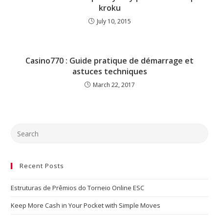
kroku
July 10, 2015
Casino770 : Guide pratique de démarrage et
astuces techniques
March 22, 2017
Recent Posts
Estruturas de Prêmios do Torneio Online ESC
Keep More Cash in Your Pocket with Simple Moves