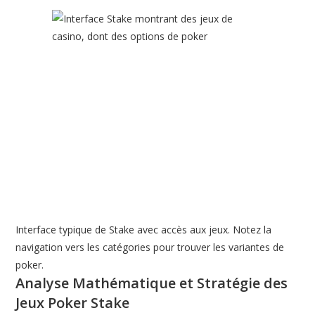
Interface typique de Stake avec accès aux jeux. Notez la
navigation vers les catégories pour trouver les variantes de
poker.
Analyse Mathématique et Stratégie des
Jeux Poker Stake