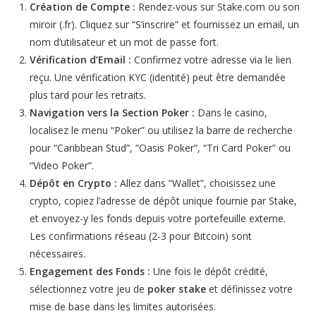
Création de Compte :
Rendez-vous sur Stake.com ou son
miroir (.fr). Cliquez sur “S’inscrire” et fournissez un email, un
nom d’utilisateur et un mot de passe fort.
Vérification d’Email :
Confirmez votre adresse via le lien
reçu. Une vérification KYC (identité) peut être demandée
plus tard pour les retraits.
Navigation vers la Section Poker :
Dans le casino,
localisez le menu “Poker” ou utilisez la barre de recherche
pour “Caribbean Stud”, “Oasis Poker”, “Tri Card Poker” ou
“Video Poker”.
Dépôt en Crypto :
Allez dans “Wallet”, choisissez une
crypto, copiez l’adresse de dépôt unique fournie par Stake,
et envoyez-y les fonds depuis votre portefeuille externe.
Les confirmations réseau (2-3 pour Bitcoin) sont
nécessaires.
Engagement des Fonds :
Une fois le dépôt crédité,
sélectionnez votre jeu de
poker stake
et définissez votre
mise de base dans les limites autorisées.