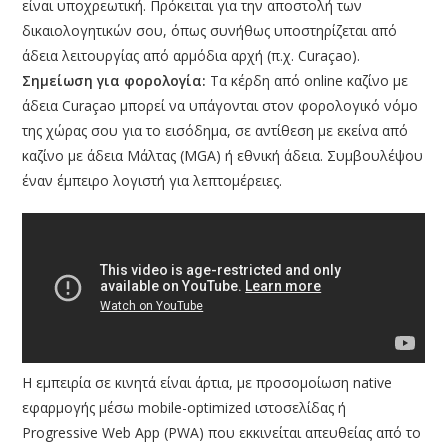
είναι υποχρεωτική. Πρόκειται για την αποστολή των
δικαιολογητικών σου, όπως συνήθως υποστηρίζεται από
άδεια λειτουργίας από αρμόδια αρχή (π.χ. Curaçao).
Σημείωση για φορολογία:
Τα κέρδη από online καζίνο με
άδεια Curaçao μπορεί να υπάγονται στον φορολογικό νόμο
της χώρας σου για το εισόδημα, σε αντίθεση με εκείνα από
καζίνο με άδεια Μάλτας (MGA) ή εθνική άδεια. Συμβουλέψου
έναν έμπειρο λογιστή για λεπτομέρειες.
Η εμπειρία σε κινητά είναι άρτια, με προσομοίωση native
εφαρμογής μέσω mobile-optimized ιστοσελίδας ή
Progressive Web App (PWA) που εκκινείται απευθείας από το