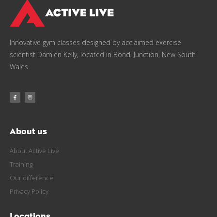
Innovative gym classes designed by acclaimed exercise
scientist Damien Kelly, located in Bondi Junction, New South
Wales
About us
About Active Live
Training
Our difference
Privacy Policy
Locations