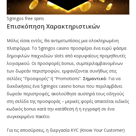
5gringos free spins
Επισκόπηση Χαρακτηριστικών
Μόλις είσαι εντός, θα αντιμετωπίσεις μια ολοκληρωμένη
πλατφόρμα. Το 5gringos casino προσφέρει ένα ευρύ φάσμα
δημοφιλών παιχνιδιών slots από κορυφαίους προμηθευτές
λογισμικού. Οι προσφορές bonus, συμπεριλαμβανομένων
των δωρεάν περιστροφών, εμφανίζονται συνήθως στις
σελίδες “Προσφορές” ή “Promotions”.
Σημαντικό:
Για να
διεκδικήσεις ένα 5gringos casino bonus που περιλαμβάνει
δωρεάν περιστροφές, ακολούθησε αυστηρά τους οδηγούς
στη σελίδα της προσφοράς – μερικές φορές απαιτείται ειδικός
κωδικός bonus κατά την κατάθεση ή η εγγραφή σε ένα
συγκεκριμένο πακέτο.
Για τις αποσύρσεις, η διεργασία KYC (Know Your Customer)