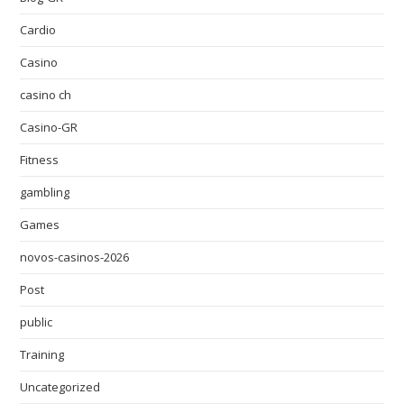
Cardio
Casino
casino ch
Casino-GR
Fitness
gambling
Games
novos-casinos-2026
Post
public
Training
Uncategorized