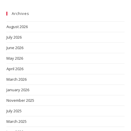
Archives
August 2026
July 2026
June 2026
May 2026
April 2026
March 2026
January 2026
November 2025
July 2025
March 2025