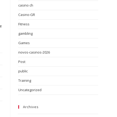
casino ch
Casino-GR
Fitness
re
gambling
Games
novos-casinos-2026
Post
public
Training
Uncategorized
Archives