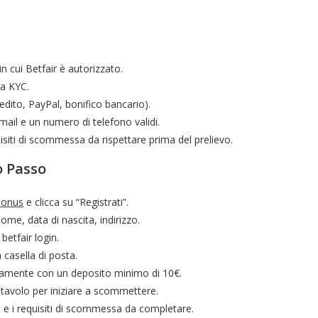
n cui Betfair è autorizzato.
ca KYC.
dito, PayPal, bonifico bancario).
email e un numero di telefono validi.
isiti di scommessa da rispettare prima del prelievo.
o Passo
bonus
e clicca su “Registrati”.
me, data di nascita, indirizzo.
betfair login.
a casella di posta.
litamente con un deposito minimo di 10€.
da tavolo per iniziare a scommettere.
s e i requisiti di scommessa da completare.