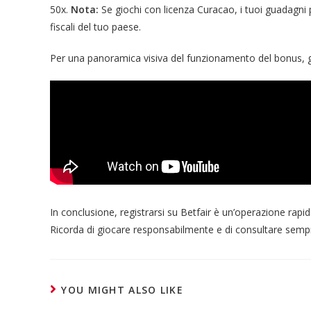
50x.
Nota:
Se giochi con licenza Curacao, i tuoi guadagni 
fiscali del tuo paese.
Per una panoramica visiva del funzionamento del bonus, gu
In conclusione, registrarsi su Betfair è un’operazione rapi
Ricorda di giocare responsabilmente e di consultare sempre
YOU MIGHT ALSO LIKE