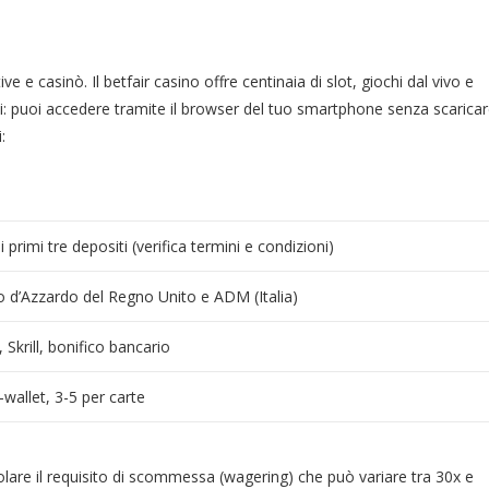
e e casinò. Il betfair casino offre centinaia di slot, giochi dal vivo e
ili: puoi accedere tramite il browser del tuo smartphone senza scarica
:
 primi tre depositi (verifica termini e condizioni)
 d’Azzardo del Regno Unito e ADM (Italia)
 Skrill, bonifico bancario
e-wallet, 3-5 per carte
colare il requisito di scommessa (wagering) che può variare tra 30x e