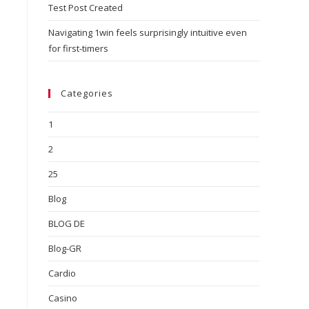
Test Post Created
Navigating 1win feels surprisingly intuitive even
for first-timers
Categories
1
2
25
Blog
BLOG DE
Blog-GR
Cardio
Casino