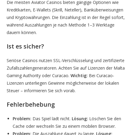
Die meisten Aviator Casinos bieten gängige Optionen wie
Kreditkarten, E-Wallets (Skrill, Neteller), Banküberweisungen
und Kryptowährungen. Die Einzahlung ist in der Regel sofort,
während Auszahlungen je nach Methode 1–3 Werktage
dauern können.
Ist es sicher?
Seriöse Casinos nutzen SSL-Verschlüsselung und zertifizierte
Zufallszahlengeneratoren. Achten Sie auf Lizenzen der Malta
Gaming Authority oder Curacao.
Wichtig:
Bei Curacao-
Lizenzen unterliegen Gewinne möglicherweise der lokalen
Steuer – informieren Sie sich vorab.
Fehlerbehebung
Problem:
Das Spiel lädt nicht.
Lösung:
Löschen Sie den
Cache oder wechseln Sie zu einem mobilen Browser.
Problem:
Die Auszahlung dauert zu lange.
Lösung: