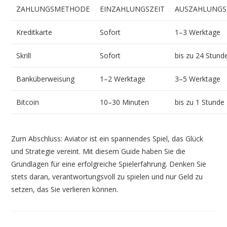
ZAHLUNGSMETHODE
EINZAHLUNGSZEIT
AUSZAHLUNGS
Kreditkarte
Sofort
1–3 Werktage
Skrill
Sofort
bis zu 24 Stund
Banküberweisung
1–2 Werktage
3–5 Werktage
Bitcoin
10–30 Minuten
bis zu 1 Stunde
Zum Abschluss: Aviator ist ein spannendes Spiel, das Glück
und Strategie vereint. Mit diesem Guide haben Sie die
Grundlagen für eine erfolgreiche Spielerfahrung. Denken Sie
stets daran, verantwortungsvoll zu spielen und nur Geld zu
setzen, das Sie verlieren können.