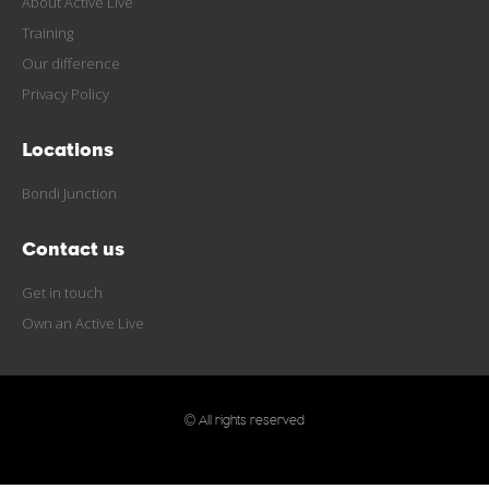
About Active Live
Training
Our difference
Privacy Policy
Locations
Bondi Junction
Contact us
Get in touch
Own an Active Live
© All rights reserved