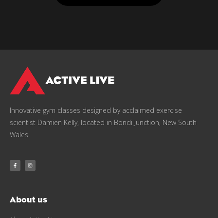
Innovative gym classes designed by acclaimed exercise
scientist Damien Kelly, located in Bondi Junction, New South
Wales
About us