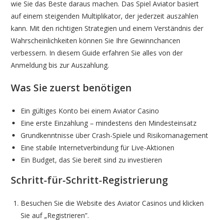
wie Sie das Beste daraus machen. Das Spiel Aviator basiert
auf einem steigenden Multiplikator, der jederzeit auszahlen
kann. Mit den richtigen Strategien und einem Verständnis der
Wahrscheinlichkeiten können Sie Ihre Gewinnchancen
verbessern. In diesem Guide erfahren Sie alles von der
Anmeldung bis zur Auszahlung.
Was Sie zuerst benötigen
Ein gültiges Konto bei einem Aviator Casino
Eine erste Einzahlung – mindestens den Mindesteinsatz
Grundkenntnisse über Crash-Spiele und Risikomanagement
Eine stabile Internetverbindung für Live-Aktionen
Ein Budget, das Sie bereit sind zu investieren
Schritt-für-Schritt-Registrierung
Besuchen Sie die Website des Aviator Casinos und klicken
Sie auf „Registrieren”.