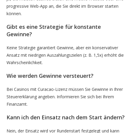
progressive Web-App an, die Sie direkt im Browser starten
können.
Gibt es eine Strategie für konstante
Gewinne?
Keine Strategie garantiert Gewinne, aber ein konservativer
Ansatz mit niedrigen Auszahlungszielen (z. B. 1,5x) erhöht die
Wahrscheinlichkeit.
Wie werden Gewinne versteuert?
Bei Casinos mit Curacao-Lizenz müssen Sie Gewinne in Ihrer
Steuererklärung angeben. Informieren Sie sich bei Ihrem
Finanzamt.
Kann ich den Einsatz nach dem Start ändern?
Nein, der Einsatz wird vor Rundenstart festgelegt und kann