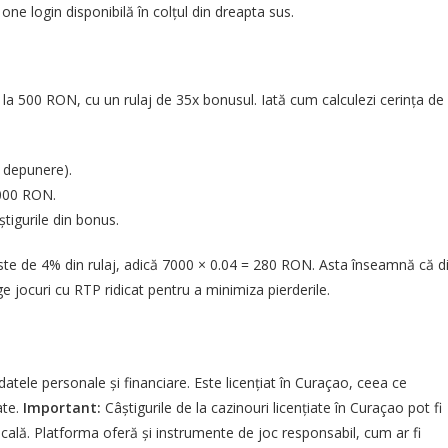
one login disponibilă în colțul din dreapta sus.
a 500 RON, cu un rulaj de 35x bonusul. Iată cum calculezi cerința de
 depunere).
7000 RON.
tigurile din bonus.
ste de 4% din rulaj, adică 7000 × 0.04 = 280 RON. Asta înseamnă că d
 jocuri cu RTP ridicat pentru a minimiza pierderile.
atele personale și financiare. Este licențiat în Curaçao, ceea ce
ate.
Important:
Câștigurile de la cazinouri licențiate în Curaçao pot fi
iscală. Platforma oferă și instrumente de joc responsabil, cum ar fi