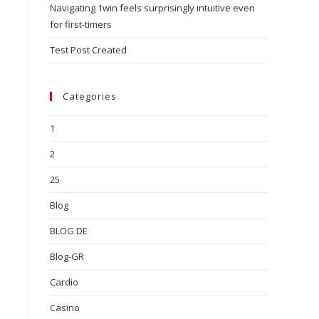
Navigating 1win feels surprisingly intuitive even
for first-timers
Test Post Created
Categories
1
2
25
Blog
BLOG DE
Blog-GR
Cardio
Casino