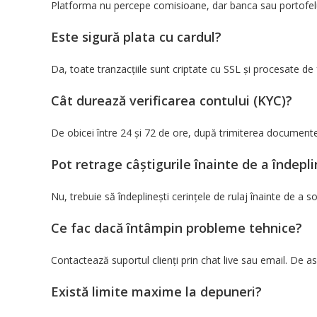
Platforma nu percepe comisioane, dar banca sau portofelul 
Este sigură plata cu cardul?
Da, toate tranzacțiile sunt criptate cu SSL și procesate de f
Cât durează verificarea contului (KYC)?
De obicei între 24 și 72 de ore, după trimiterea documente
Pot retrage câștigurile înainte de a îndeplin
Nu, trebuie să îndeplinești cerințele de rulaj înainte de a s
Ce fac dacă întâmpin probleme tehnice?
Contactează suportul clienți prin chat live sau email. De a
Există limite maxime la depuneri?