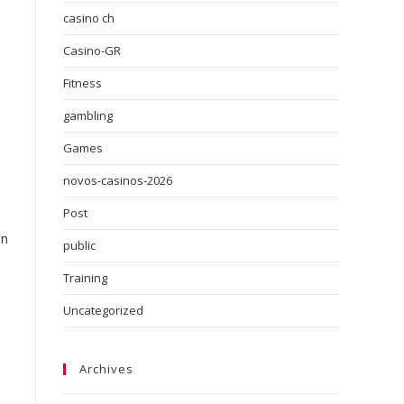
casino ch
Casino-GR
Fitness
gambling
Games
novos-casinos-2026
Post
in
public
Training
Uncategorized
Archives