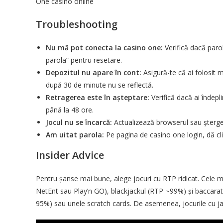
One casino online
Troubleshooting
Nu mă pot conecta la casino one:
Verifică dacă paro
parola” pentru resetare.
Depozitul nu apare în cont:
Asigură-te că ai folosit 
după 30 de minute nu se reflectă.
Retragerea este în așteptare:
Verifică dacă ai îndepl
până la 48 ore.
Jocul nu se încarcă:
Actualizează browserul sau șterge
Am uitat parola:
Pe pagina de casino one login, dă cli
Insider Advice
Pentru șanse mai bune, alege jocuri cu RTP ridicat. Cele m
NetEnt sau Play’n GO), blackjackul (RTP ~99%) și baccara
95%) sau unele scratch cards. De asemenea, jocurile cu ja