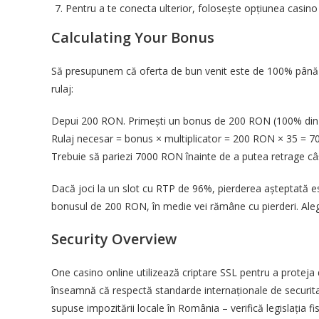
Pentru a te conecta ulterior, folosește opțiunea casino 
Calculating Your Bonus
Să presupunem că oferta de bun venit este de 100% până l
rulaj:
Depui 200 RON. Primești un bonus de 200 RON (100% din
Rulaj necesar = bonus × multiplicator = 200 RON × 35 = 
Trebuie să pariezi 7000 RON înainte de a putea retrage câș
Dacă joci la un slot cu RTP de 96%, pierderea așteptată e
bonusul de 200 RON, în medie vei rămâne cu pierderi. Alege
Security Overview
One casino online utilizează criptare SSL pentru a proteja d
înseamnă că respectă standarde internaționale de securit
supuse impozitării locale în România – verifică legislația f