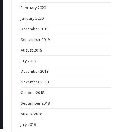
February 2020
January 2020
December 2019
September 2019
August 2019
July 2019
December 2018
November 2018
October 2018
September 2018
August 2018
July 2018