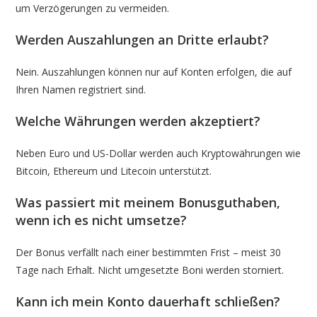
um Verzögerungen zu vermeiden.
Werden Auszahlungen an Dritte erlaubt?
Nein. Auszahlungen können nur auf Konten erfolgen, die auf
Ihren Namen registriert sind.
Welche Währungen werden akzeptiert?
Neben Euro und US-Dollar werden auch Kryptowährungen wie
Bitcoin, Ethereum und Litecoin unterstützt.
Was passiert mit meinem Bonusguthaben,
wenn ich es nicht umsetze?
Der Bonus verfällt nach einer bestimmten Frist – meist 30
Tage nach Erhalt. Nicht umgesetzte Boni werden storniert.
Kann ich mein Konto dauerhaft schließen?