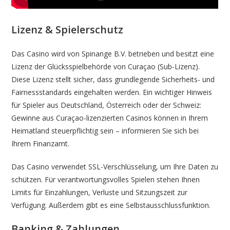
Lizenz & Spielerschutz
Das Casino wird von Spinange B.V. betrieben und besitzt eine
Lizenz der Glücksspielbehörde von Curaçao (Sub-Lizenz).
Diese Lizenz stellt sicher, dass grundlegende Sicherheits- und
Fairnessstandards eingehalten werden. Ein wichtiger Hinweis
für Spieler aus Deutschland, Österreich oder der Schweiz:
Gewinne aus Curaçao-lizenzierten Casinos können in Ihrem
Heimatland steuerpflichtig sein – informieren Sie sich bei
Ihrem Finanzamt.
Das Casino verwendet SSL-Verschlüsselung, um Ihre Daten zu
schützen. Für verantwortungsvolles Spielen stehen Ihnen
Limits für Einzahlungen, Verluste und Sitzungszeit zur
Verfügung. Außerdem gibt es eine Selbstausschlussfunktion.
Banking & Zahlungen