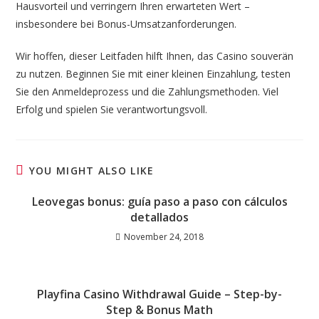
Hausvorteil und verringern Ihren erwarteten Wert –
insbesondere bei Bonus-Umsatzanforderungen.
Wir hoffen, dieser Leitfaden hilft Ihnen, das Casino souverän
zu nutzen. Beginnen Sie mit einer kleinen Einzahlung, testen
Sie den Anmeldeprozess und die Zahlungsmethoden. Viel
Erfolg und spielen Sie verantwortungsvoll.
YOU MIGHT ALSO LIKE
Leovegas bonus: guía paso a paso con cálculos
detallados
November 24, 2018
Playfina Casino Withdrawal Guide – Step-by-
Step & Bonus Math