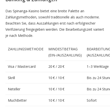
Das Spinanga-Kasino bietet eine breite Palette an
Zahlungsmethoden, sowohl traditionelle als auch moderne.
Beachten Sie, dass Auszahlungen erst nach erfolgreicher
Verifizierung freigegeben werden. Die Bearbeitungszeit variiert
je nach Methode.
ZAHLUNGSMETHODE
MINDESTBETRAG
BEARBEITUNG
(EIN-/AUSZAHLUNG)
(AUSZAHLUNG
Visa / Mastercard
20 € / 20 €
1–3 Werktage
Skrill
10 € / 10 €
Bis zu 24 Stu
Neteller
10 € / 10 €
Bis zu 24 Stu
MuchBetter
10 € / 10 €
Sofort