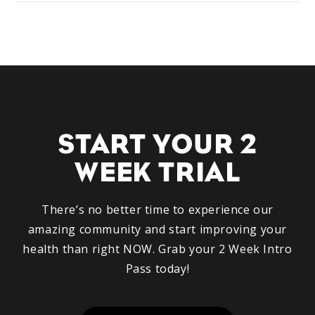
START YOUR 2
WEEK TRIAL
There’s no better time to experience our
amazing community and start improving your
health than right NOW. Grab your 2 Week Intro
Pass today!