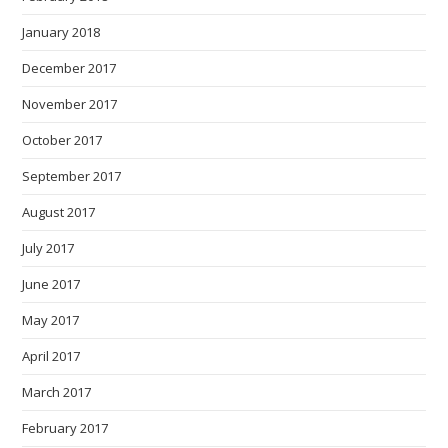
January 2018
December 2017
November 2017
October 2017
September 2017
August 2017
July 2017
June 2017
May 2017
April 2017
March 2017
February 2017