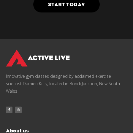
START TODAY
Innovative gym classes designed by acclaimed exercise
scientist Damien Kelly, located in Bondi Junction, New South
Wales
About us