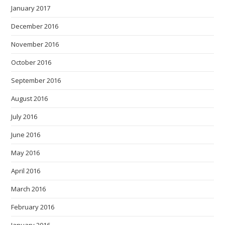
January 2017
December 2016
November 2016
October 2016
September 2016
August 2016
July 2016
June 2016
May 2016
April 2016
March 2016
February 2016